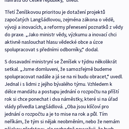
Třetí Ženíškovou prioritou je dotažení projektů
započatých Langšádlovou, zejména zákona o vědě,
vývoji a inovacích, a reformy přenesení poznatků z vědy
do praxe. „Jako ministr vědy, výzkumu a inovací chci
aktivně naslouchat hlasu vědecké obce a úzce
spolupracovat s předními odborníky,“ dodal.
S dosavadní ministryní se Ženíšek v týdnu několikrát
setkal. „Jsme domluveni, že samozřejmě budeme
spolupracovat nadále a já se na ni budu obracet,“ uvedl.
Jednal i s lidmi z jejího bývalého týmu. Vzhledem k
délce mandátu a postupu jednání o rozpočtu na příští
rok si chce ponechat i dva náměstky, které si na úřad
vlády přivedla Langšádlová. „Oba jsou klíčoví pro
jednání o rozpočtu a je to mise na rok a půl. Tím
neříkám, že tým si nějak neobměním, nebo že nemám
nějakou představu, ale rozhodně neuvažuji, že bych