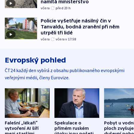
namítá ministerstvo
včera
před 23
h
Policie vyšetřuje násilný čin v
Tanvaldu, bodná zranění při něm
utrpěli tři lidé
včera
včera v 17:58
Evropský pohled
ČT24 každý den vybírá z obsahu publikovaného evropskými
veřejnými médii, členy Eurovize.
Falešní „lékaři“
Spekulace o
Pobyt u vodn
vytvoření AI šíří
přímém ruském
ploch zvyšuje
mezi staršími
útoku jsou pošetilé,
duševní poho