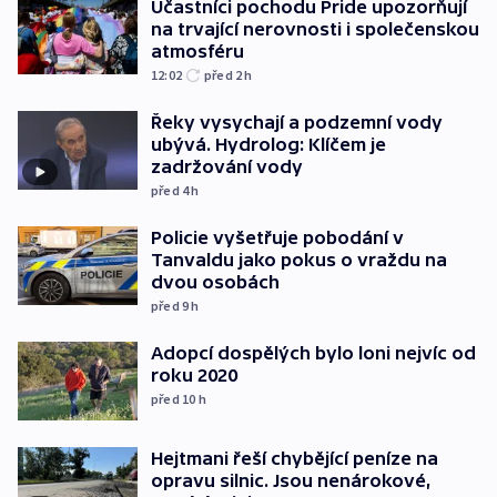
Účastníci pochodu Pride upozorňují
na trvající nerovnosti i společenskou
atmosféru
12:02
před 2
h
Řeky vysychají a podzemní vody
ubývá. Hydrolog: Klíčem je
zadržování vody
před 4
h
Policie vyšetřuje pobodání v
Tanvaldu jako pokus o vraždu na
dvou osobách
před 9
h
Adopcí dospělých bylo loni nejvíc od
roku 2020
před 10
h
Hejtmani řeší chybějící peníze na
opravu silnic. Jsou nenárokové,