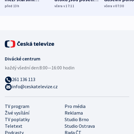
Poláky nebezpečné
míní estonský
ukázala
před 13
h
včera v 17:11
včera v 07:30
zdravotní rady
bezpečnostní
mezinárodní 
expert
Divácké centrum
každý všední den:
8:00—16:00 hodin
261 136 113
info@ceskatelevize.cz
TV program
Pro média
Živé vysílání
Reklama
TV poplatky
Studio Brno
Teletext
Studio Ostrava
Podcasty
Rada ČT