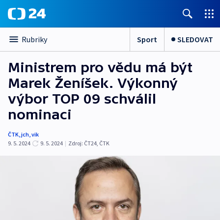
Sport
SLEDOVAT
Rubriky
Ministrem pro vědu má být
Marek Ženíšek. Výkonný
výbor TOP 09 schválil
nominaci
ČTK
,
jch
,
vik
9. 5. 2024
9. 5. 2024
|
Zdroj:
ČT24
,
ČTK