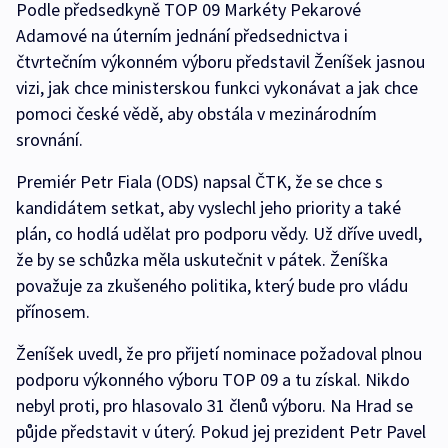
Podle předsedkyně TOP 09 Markéty Pekarové
Adamové na úterním jednání předsednictva i
čtvrtečním výkonném výboru představil Ženíšek jasnou
vizi, jak chce ministerskou funkci vykonávat a jak chce
pomoci české vědě, aby obstála v mezinárodním
srovnání.
Premiér Petr Fiala (ODS) napsal ČTK, že se chce s
kandidátem setkat, aby vyslechl jeho priority a také
plán, co hodlá udělat pro podporu vědy. Už dříve uvedl,
že by se schůzka měla uskutečnit v pátek. Ženíška
považuje za zkušeného politika, který bude pro vládu
přínosem.
Ženíšek uvedl, že pro přijetí nominace požadoval plnou
podporu výkonného výboru TOP 09 a tu získal. Nikdo
nebyl proti, pro hlasovalo 31 členů výboru. Na Hrad se
půjde představit v úterý. Pokud jej prezident Petr Pavel