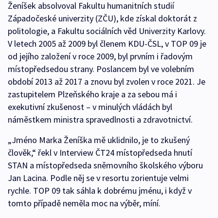
Ženíšek absolvoval Fakultu humanitních studií
Západočeské univerzity (ZČU), kde získal doktorát z
politologie, a Fakultu sociálních věd Univerzity Karlovy.
V letech 2005 až 2009 byl členem KDU-ČSL, v TOP 09 je
od jejího založení v roce 2009, byl prvním i řadovým
místopředsedou strany. Poslancem byl ve volebním
období 2013 až 2017 a znovu byl zvolen v roce 2021. Je
zastupitelem Plzeňského kraje a za sebou má i
exekutivní zkušenost – v minulých vládách byl
náměstkem ministra spravedlnosti a zdravotnictví.
„Jméno Marka Ženíška mě uklidnilo, je to zkušený
člověk,“ řekl v Interview ČT24 místopředseda hnutí
STAN a místopředseda sněmovního školského výboru
Jan Lacina. Podle něj se v resortu zorientuje velmi
rychle. TOP 09 tak sáhla k dobrému jménu, i když v
tomto případě neměla moc na výběr, míní.