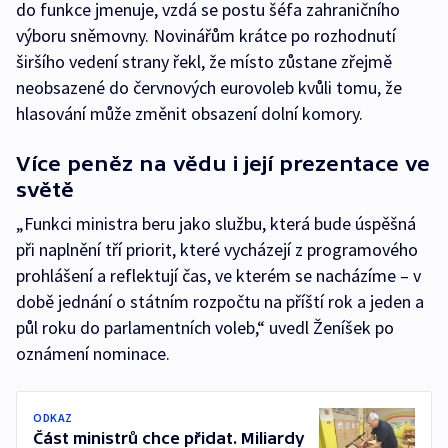
do funkce jmenuje, vzdá se postu šéfa zahraničního
výboru sněmovny. Novinářům krátce po rozhodnutí
širšího vedení strany řekl, že místo zůstane zřejmě
neobsazené do červnových eurovoleb kvůli tomu, že
hlasování může změnit obsazení dolní komory.
Více peněz na vědu i její prezentace ve
světě
„Funkci ministra beru jako službu, která bude úspěšná
při naplnění tří priorit, které vycházejí z programového
prohlášení a reflektují čas, ve kterém se nacházíme – v
době jednání o státním rozpočtu na příští rok a jeden a
půl roku do parlamentních voleb,“ uvedl Ženíšek po
oznámení nominace.
ODKAZ
Část ministrů chce přidat. Miliardy