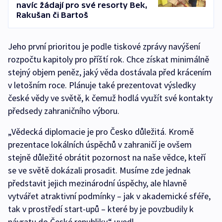
navíc žádají pro své resorty Bek,
Rakušan či Bartoš
Jeho první prioritou je podle tiskové zprávy navýšení
rozpočtu kapitoly pro příští rok. Chce získat minimálně
stejný objem peněz, jaký věda dostávala před krácením
v letošním roce. Plánuje také prezentovat výsledky
české vědy ve světě, k čemuž hodlá využít své kontakty
předsedy zahraničního výboru.
„Vědecká diplomacie je pro Česko důležitá. Kromě
prezentace lokálních úspěchů v zahraničí je ovšem
stejně důležité obrátit pozornost na naše vědce, kteří
se ve světě dokázali prosadit. Musíme zde jednak
představit jejich mezinárodní úspěchy, ale hlavně
vytvářet atraktivní podmínky – jak v akademické sféře,
tak v prostředí start-upů – které by je povzbudily k
návratu do České republiky,“ uvedl.