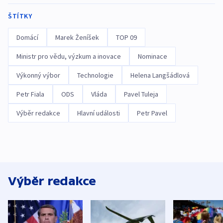
ŠTÍTKY
Domácí
Marek Ženíšek
TOP 09
Ministr pro vědu, výzkum a inovace
Nominace
Výkonný výbor
Technologie
Helena Langšádlová
Petr Fiala
ODS
Vláda
Pavel Tuleja
Výběr redakce
Hlavní události
Petr Pavel
Výběr redakce