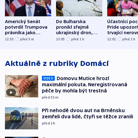
Americký Senát
Do Bulharska
Účastníci po
potvrdil Trumpova
pronikl zřejmě
Pride upozorň
právníka jako
ukrajinský dron,
trvající nerov
ministra
explodoval kilometr
společensko
12:53
před 5
m
13:05
před 1
h
12:02
před 2
h
spravedlnosti
od plynovodu
atmosféru
Aktuálně z rubriky
Domácí
Domovu Mutice hrozí
VIDEO
maximální pokuta. Neregistrovaná
péče by mohla být trestná
před 32
m
Při nehodě dvou aut na Brněnsku
zemřeli dva lidé, čtyři se těžce zranili
před 1
h