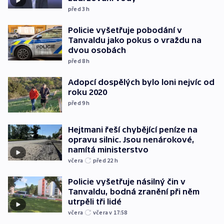
před 3
h
Policie vyšetřuje pobodání v
Tanvaldu jako pokus o vraždu na
dvou osobách
před 8
h
Adopcí dospělých bylo loni nejvíc od
roku 2020
před 9
h
Hejtmani řeší chybějící peníze na
opravu silnic. Jsou nenárokové,
namítá ministerstvo
včera
před 22
h
Policie vyšetřuje násilný čin v
Tanvaldu, bodná zranění při něm
utrpěli tři lidé
včera
včera v 17:58