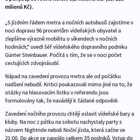
milionů Kč).
„S jízdním řádem metra a nočních autobusů zajistíme v
noci dopravu 96 procentům vídeňských obyvatel a
zlepšíme výrazně mobilitu o víkendech v nočních
hodinách,“ uvedl šéf vídeňského dopravního podniku
Günter Steinbauer. Počítá s tím, že se v noci počet
cestujících zdvojnásobí.
Nápad na zavedení provozu metra ale od počátku
nadšení nebudil. Kritici poukazovali mimo jiné na to, že
otázky na hlasovacím lístku v referendu jsou
formulovány tak, že navádějí k žádané odpovědi.
Zavedení nočního provozu chtějí oslavit vídeňské bary a
kluby. Na noc z pátku na sobotu nachystaly party s
názvem Nightride neboli Noční jízda, která začne ve
21:00. Do akce se zapojilo celkem 35 podniků. Vstup do