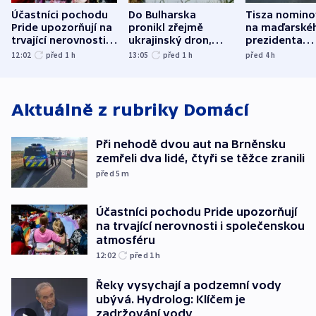
Účastníci pochodu
Do Bulharska
Tisza nomino
Pride upozorňují na
pronikl zřejmě
na maďarské
trvající nerovnosti i
ukrajinský dron,
prezidenta
společenskou
explodoval kilometr
bývalého šéf
12:02
před 1
h
13:05
před 1
h
před 4
h
atmosféru
od plynovodu
nejvyššího s
Aktuálně z rubriky
Domácí
Při nehodě dvou aut na Brněnsku
zemřeli dva lidé, čtyři se těžce zranili
před 5
m
Účastníci pochodu Pride upozorňují
na trvající nerovnosti i společenskou
atmosféru
12:02
před 1
h
Řeky vysychají a podzemní vody
ubývá. Hydrolog: Klíčem je
zadržování vody