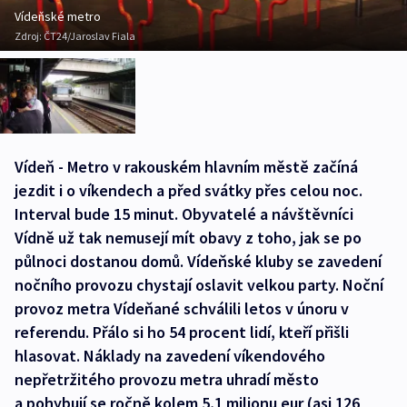
Vídeňské metro
Zdroj:
ČT24/Jaroslav Fiala
Vídeň - Metro v rakouském hlavním městě začíná
jezdit i o víkendech a před svátky přes celou noc.
Interval bude 15 minut. Obyvatelé a návštěvníci
Vídně už tak nemusejí mít obavy z toho, jak se po
půlnoci dostanou domů. Vídeňské kluby se zavedení
nočního provozu chystají oslavit velkou party. Noční
provoz metra Vídeňané schválili letos v únoru v
referendu. Přálo si ho 54 procent lidí, kteří přišli
hlasovat. Náklady na zavedení víkendového
nepřetržitého provozu metra uhradí město
a pohybují se ročně kolem 5,1 milionu eur (asi 126