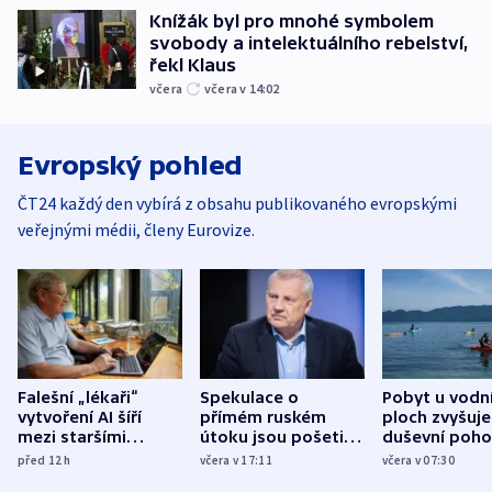
Knížák byl pro mnohé symbolem
svobody a intelektuálního rebelství,
řekl Klaus
včera
včera v 14:02
Evropský pohled
ČT24 každý den vybírá z obsahu publikovaného evropskými
veřejnými médii, členy Eurovize.
Falešní „lékaři“
Spekulace o
Pobyt u vodn
vytvoření AI šíří
přímém ruském
ploch zvyšuje
mezi staršími
útoku jsou pošetilé,
duševní poho
Poláky nebezpečné
míní estonský
ukázala
před 12
h
včera v 17:11
včera v 07:30
zdravotní rady
bezpečnostní
mezinárodní 