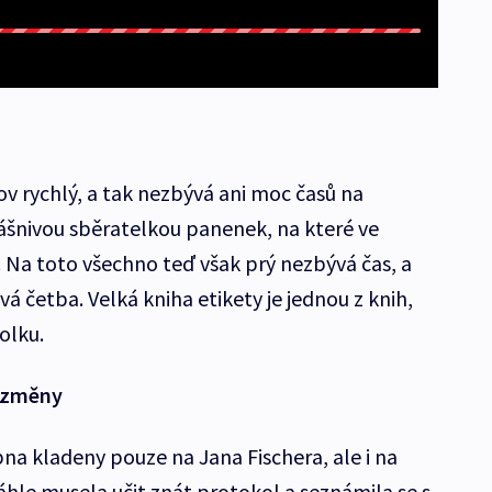
lov rychlý, a tak nezbývá ani moc časů na
vášnivou sběratelkou panenek, na které ve
ky. Na toto všechno teď však prý nezbývá čas, a
 četba. Velká kniha etikety je jednou z knih,
olku.
é změny
na kladeny pouze na Jana Fischera, ale i na
áhle musela učit znát protokol a seznámila se s