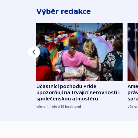
Výběr redakce
Účastníci pochodu Pride
Ame
upozorňují na trvající nerovnosti i
práv
společenskou atmosféru
spr
včera
před 10
hodinami
včera