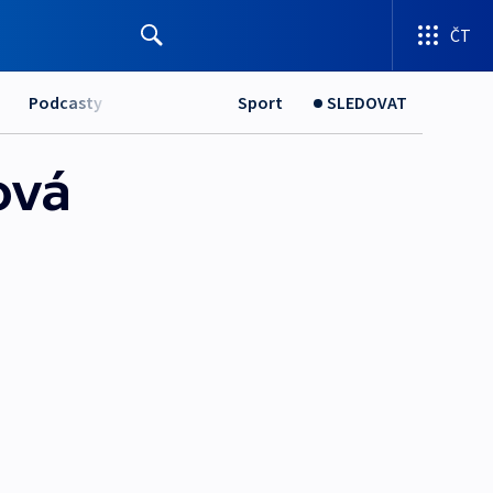
ČT
Podcasty
Sport
SLEDOVAT
ová