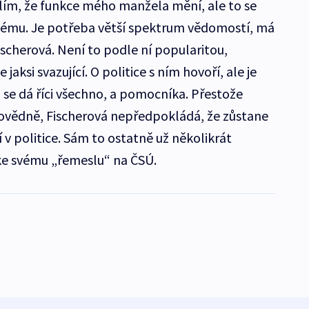
lím, že funkce mého manžela mění, ale to se
mu. Je potřeba větší spektrum vědomostí, má
ischerová. Není to podle ní popularitou,
e jaksi svazující. O politice s ním hovoří, ale je
u se dá říci všechno, a pomocníka. Přestože
ovědně, Fischerová nepředpokládá, že zůstane
v politice. Sám to ostatně už několikrát
l ke svému „řemeslu“ na ČSÚ.