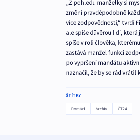
„Z pohledu manželky si mys
změní pravděpodobně každé
více zodpovědnosti,“ tvrdí F
ale spíše důvěrou lidí, která j
spíše v roli člověka, kterém
zastává manžel funkci zodp
po vypršení mandátu aktivní 
naznačil, že by se rád vráti
ŠTÍTKY
Domácí
Archiv
ČT24