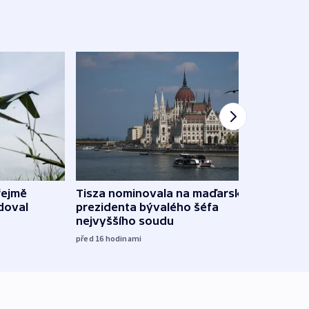
řejmě
Tisza nominovala na maďarského
Ruský
doval
prezidenta bývalého šéfa
čtyři 
nejvyššího soudu
včera
před 16
hodinami