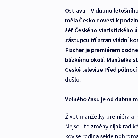
Ostrava – V dubnu letošního
měla Česko dovést k podzi
šéf Českého statistického ú
zástupců tří stran vládní ko
Fischer je premiérem dodnes
blízkému okolí. Manželka s
České televize Před půlnocí 
došlo.
Volného času je od dubna
Život manželky premiéra a ma
Nejsou to změny nijak radiká
kdy se rodina sejde pohroma