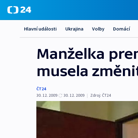
Hlavní události
Ukrajina
Volby
Domácí
Manželka pre
musela změnit
ČT24
30. 12. 2009
30. 12. 2009
|
Zdroj:
ČT24