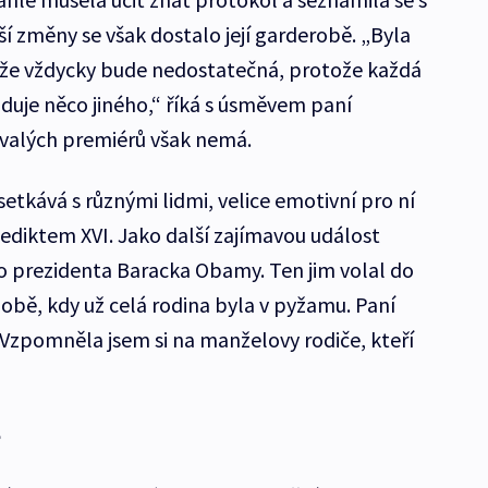
í změny se však dostalo její garderobě. „Byla
že vždycky bude nedostatečná, protože každá
aduje něco jiného,“ říká s úsměvem paní
ývalých premiérů však nemá.
tkává s různými lidmi, velice emotivní pro ní
diktem XVI. Jako další zajímavou událost
o prezidenta Baracka Obamy. Ten jim volal do
obě, kdy už celá rodina byla v pyžamu. Paní
„Vzpomněla jsem si na manželovy rodiče, kteří
e