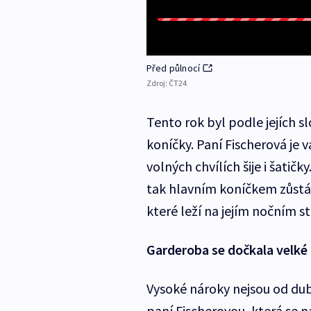
Před půlnocí
Zdroj:
ČT24
Tento rok byl podle jejích s
koníčky. Paní Fischerová je 
volných chvílích šije i šatič
tak hlavním koníčkem zůstává
které leží na jejím nočním st
Garderoba se dočkala velk
Vysoké nároky nejsou od dub
paní Fischerovou, která se n