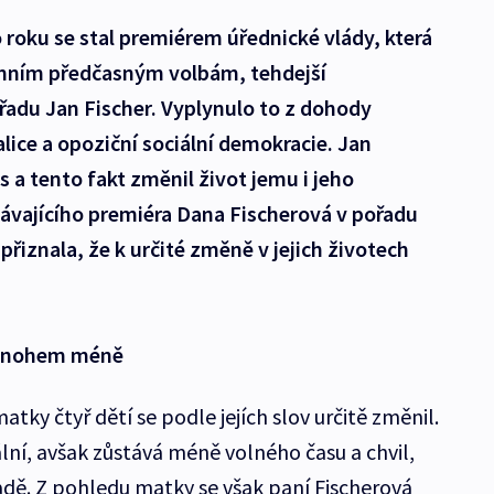
 roku se stal premiérem úřednické vlády, která
mním předčasným volbám, tehdejší
řadu Jan Fischer. Vyplynulo to z dohody
alice a opoziční sociální demokracie. Jan
 a tento fakt změnil život jemu i jeho
távajícího premiéra Dana Fischerová v pořadu
přiznala, že k určité změně v jejich životech
 mnohem méně
tky čtyř dětí se podle jejích slov určitě změnil.
lní, avšak zůstává méně volného času a chvil,
dě. Z pohledu matky se však paní Fischerová