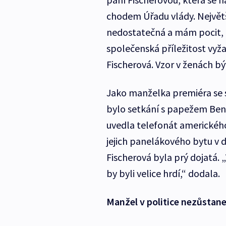
chodem Úřadu vlády. Největš
nedostatečná a mám pocit, 
společenská příležitost vyž
Fischerová. Vzor v ženách b
Jako manželka premiéra se se
bylo setkání s papežem Bene
uvedla telefonát americkéh
jejich panelákového bytu v d
Fischerová byla prý dojatá. 
by byli velice hrdí,“ dodala.
Manžel v politice nezůstan