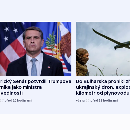
rický Senát potvrdil Trumpova
Do Bulharska pronikl z
níka jako ministra
ukrajinský dron, explo
avedlnosti
kilometr od plynovodu
před 10
hodinami
včera
před 11
hodinami