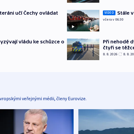
eteráni učí Čechy ovládat
Stále v
VIDEO
včera v 06:30
yzývají vládu ke schůzce o
Při nehodě d
čtyři se těžce
8. 8. 2026
8. 8. 2
vropskými veřejnými médii, členy Eurovize.