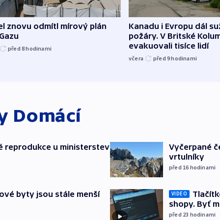
el znovu odmítl mírový plán
Kanadu i Evropu dál suž
 Gazu
požáry. V Britské Kolum
evakuovali tisíce lidí
před 8
hodinami
včera
před 9
hodinami
ky
Domácí
é reprodukce u ministerstev
Vyčerpané če
vrtulníky
před 16
hodinami
ové byty jsou stále menší
Tlačítk
VIDEO
shopy. Byť 
před 23
hodinami