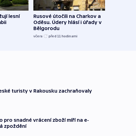
ují lesní
Rusové útočili na Charkov a
Jemen
bii
Oděsu. Údery hlásí i úřady v
saúd
Bělgorodu
včera
včera
před 11
hodinami
ské turisty v Rakousku zachraňovaly
o pro snadné vrácení zboží míří na e-
má zpoždění