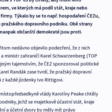
irem, ve kterých má podíl stát, kraje nebo
 firmy. Týkalo by se to např. hospodaření ČEZu,
 pražského dopravního podniku. Obě strany
 naopak občanští demokraté jsou proti.
itom nedávno objevilo podezření, že z nich
r a ministr zahraničí Karel Schwarzenberg (TOP
řejným tajemstvím, že ČEZ sponzoroval politické
Karel Randák zase tvrdí, že pražský dopravní
z každé jízdenky Ivo Rittigovi.
 místopředsedkyně vlády Karolíny Peake chtěly
podniky, jichž se majetkově účastní stát, kraje
lní a účetní dvory by měly mít právo