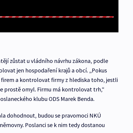
ějí zůstat u vládního návrhu zákona, podle
lovat jen hospodaření krajů a obcí. „Pokus
rem a kontrolovat firmy z hlediska toho, jestli
 je prostě omyl. Firmu má kontrolovat trh,“
poslaneckého klubu ODS Marek Benda.
zala dohodnout, budou se pravomoci NKÚ
 sněmovny. Poslanci se k nim tedy dostanou