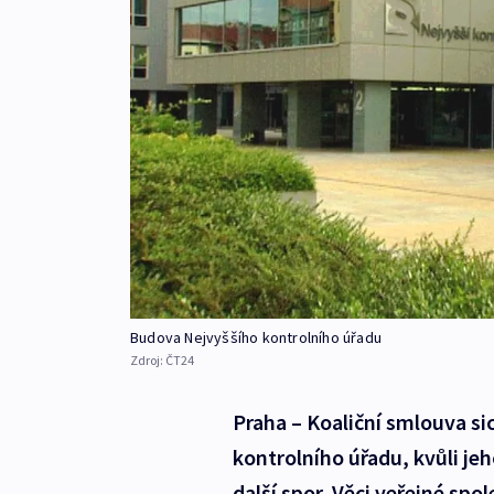
Budova Nejvyššího kontrolního úřadu
Zdroj:
ČT24
Praha – Koaliční smlouva s
kontrolního úřadu, kvůli jeh
další spor. Věci veřejné sp