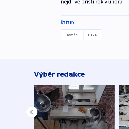
nejdříve příští rok v únoru.
ŠTÍTKY
Domácí
ČT24
Výběr redakce