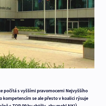
ice počítá s vyššími pravomocemi Nejvyššího
o kompetencím se ale přesto v koalici rýsuje
olečně s TOP 09 by chtěly, aby mohl NKÚ