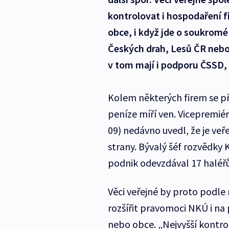
kontrolovat i hospodaření f
obce, i když jde o soukromé
Českých drah, Lesů ČR nebo
v tom mají i podporu ČSSD,
Kolem některých firem se př
peníze míří ven. Vicepremié
09) nedávno uvedl, že je ve
strany. Bývalý šéf rozvědky 
podnik odevzdával 17 haléřů 
Věci veřejné by proto podle
rozšířit pravomoci NKÚ i na 
nebo obce. „Nejvyšší kontro