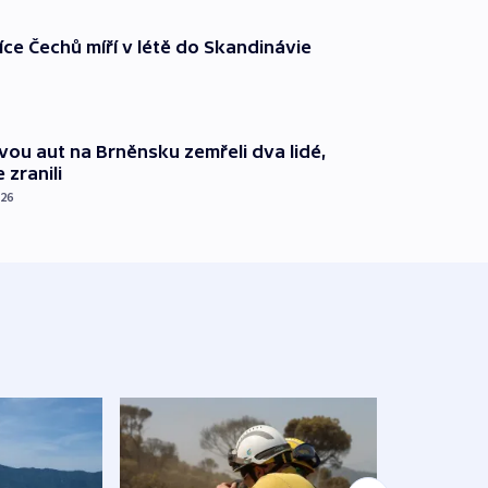
íce Čechů míří v létě do Skandinávie
vou aut na Brněnsku zemřeli dva lidé,
 zranili
026