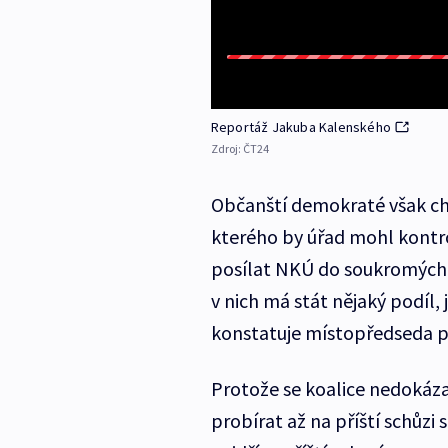
Reportáž Jakuba Kalenského
Zdroj:
ČT24
Občanští demokraté však cht
kterého by úřad mohl kontro
posílat NKÚ do soukromých fi
v nich má stát nějaký podíl,
konstatuje místopředseda 
Protože se koalice nedoká
probírat až na příští schůzi