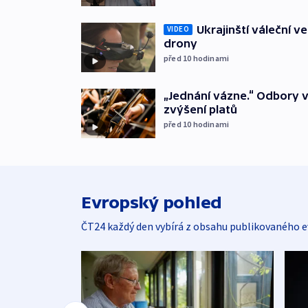
Ukrajinští váleční v
VIDEO
drony
před 10
hodinami
„Jednání vázne.“ Odbory v
zvýšení platů
před 10
hodinami
Evropský pohled
ČT24 každý den vybírá z obsahu publikovaného e