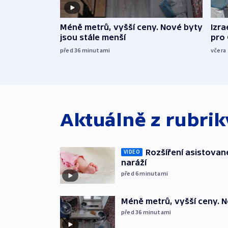
Méně metrů, vyšší ceny. Nové byty
Izra
jsou stále menší
pro
před 36
minutami
včera
Aktuálně z rubri
Rozšíření asistovan
VIDEO
naráží
před 6
minutami
Méně metrů, vyšší ceny. N
před 36
minutami