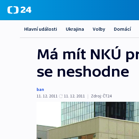
Hlavní události
Ukrajina
Volby
Domácí
Má mít NKÚ pr
se neshodne
ban
11. 12. 2011
11. 12. 2011
|
Zdroj:
ČT24