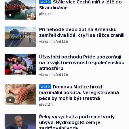
Stále více Čechů míří v létě do
VIDEO
Skandinávie
před 2
h
Při nehodě dvou aut na Brněnsku
zemřeli dva lidé, čtyři se těžce zranili
včera
před 11
h
Účastníci pochodu Pride upozorňují
na trvající nerovnosti i společenskou
atmosféru
včera
před 12
h
Domovu Mutice hrozí
VIDEO
maximální pokuta. Neregistrovaná
péče by mohla být trestná
před 13
h
Řeky vysychají a podzemní vody
ubývá. Hydrolog: Klíčem je
zadržování vody