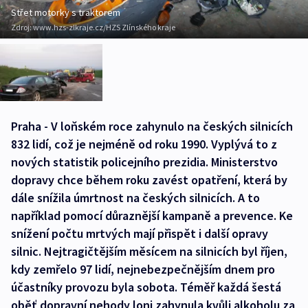
Střet motorky s traktorem
Zdroj:
www.hzs-zlkraje.cz/HZS Zlínského kraje
Praha - V loňském roce zahynulo na českých silnicích
832 lidí, což je nejméně od roku 1990. Vyplývá to z
nových statistik policejního prezidia. Ministerstvo
dopravy chce během roku zavést opatření, která by
dále snížila úmrtnost na českých silnicích. A to
například pomocí důraznější kampaně a prevence. Ke
snížení počtu mrtvých mají přispět i další opravy
silnic. Nejtragičtějším měsícem na silnicích byl říjen,
kdy zemřelo 97 lidí, nejnebezpečnějším dnem pro
účastníky provozu byla sobota. Téměř každá šestá
oběť dopravní nehody loni zahynula kvůli alkoholu za