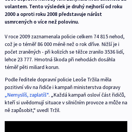
volantem. Tento výsledek je druhý nejhorší od roku
2000 a oproti roku 2008 představuje nárůst
usmrcených o více než polovinu.
V roce 2009 zaznamenala policie celkem 74 815 nehod,
což je o téměř 86 000 méně než o rok dříve. Nižší je i
počet zraněných - při kolizích se těžce zranilo 3536 lidí,
lehce 23 777. Hmotná škoda při nehodách dosáhla
téměř pěti miliard korun.
Podle ředitele dopravní policie Leoše Tržila měla
pozitivní vliv na řidiče i kampaň ministerstva dopravy
„Nemyslíš, zaplatíš“
. „Každá kampaň osloví část řidičů,
kteří si uvědomují situace v silničním provoze a může na
ně zapůsobit,“ uvedl Tržil.