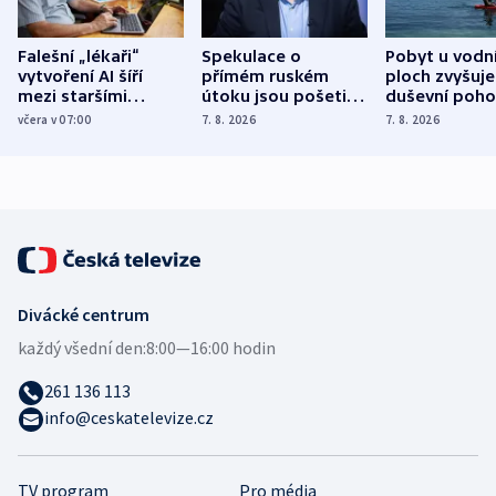
Falešní „lékaři“
Spekulace o
Pobyt u vodn
vytvoření AI šíří
přímém ruském
ploch zvyšuje
mezi staršími
útoku jsou pošetilé,
duševní poho
Poláky nebezpečné
míní estonský
ukázala
včera v 07:00
7. 8. 2026
7. 8. 2026
zdravotní rady
bezpečnostní
mezinárodní 
expert
Divácké centrum
každý všední den:
8:00—16:00 hodin
261 136 113
info@ceskatelevize.cz
TV program
Pro média