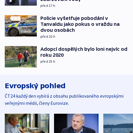
před 17
h
Policie vyšetřuje pobodání v
Tanvaldu jako pokus o vraždu na
dvou osobách
před 22
h
Adopcí dospělých bylo loni nejvíc od
roku 2020
před 23
h
Evropský pohled
ČT24 každý den vybírá z obsahu publikovaného evropskými
veřejnými médii, členy Eurovize.