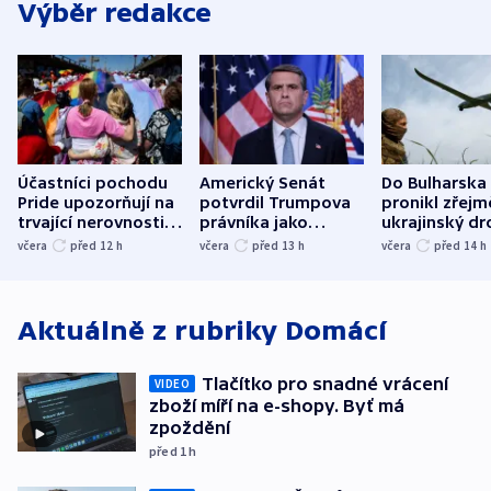
Výběr redakce
Účastníci pochodu
Americký Senát
Do Bulharska
Pride upozorňují na
potvrdil Trumpova
pronikl zřejm
trvající nerovnosti i
právníka jako
ukrajinský dr
společenskou
ministra
explodoval k
včera
před 12
h
včera
před 13
h
včera
před 14
h
atmosféru
spravedlnosti
od plynovod
Aktuálně z rubriky
Domácí
Tlačítko pro snadné vrácení
VIDEO
zboží míří na e-shopy. Byť má
zpoždění
před 1
h