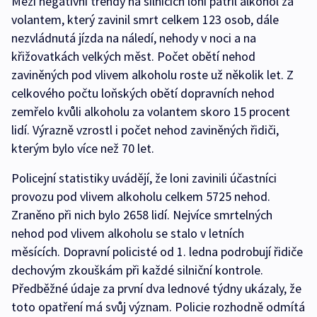
Mezi negativní trendy na silnicích loni patřil alkohol za
volantem, který zavinil smrt celkem 123 osob, dále
nezvládnutá jízda na náledí, nehody v noci a na
křižovatkách velkých měst. Počet obětí nehod
zaviněných pod vlivem alkoholu roste už několik let. Z
celkového počtu loňských obětí dopravních nehod
zemřelo kvůli alkoholu za volantem skoro 15 procent
lidí. Výrazně vzrostl i počet nehod zaviněných řidiči,
kterým bylo více než 70 let.
Policejní statistiky uvádějí, že loni zavinili účastníci
provozu pod vlivem alkoholu celkem 5725 nehod.
Zraněno při nich bylo 2658 lidí. Nejvíce smrtelných
nehod pod vlivem alkoholu se stalo v letních
měsících. Dopravní policisté od 1. ledna podrobují řidiče
dechovým zkouškám při každé silniční kontrole.
Předběžné údaje za první dva lednové týdny ukázaly, že
toto opatření má svůj význam. Policie rozhodně odmítá