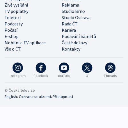
Živé vysílání
Reklama
TV poplatky
Studio Brno
Teletext
Studio Ostrava
Podcasty
Rada ČT
Počasí
Kariéra
E-shop
Podávání námětů
Mobilní a TV aplikace
Časté dotazy
Vše o ČT
Kontakty
Instagram
Facebook
YouTube
X
Threads
© Česká televize
•
•
English
Ochrana soukromí
Přístupnost