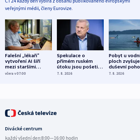
ČT24 každý den vybírá z obsahu publikovaného evropskými
veřejnými médii, členy Eurovize.
Falešní „lékaři“
Spekulace o
Pobyt u vodn
vytvoření AI šíří
přímém ruském
ploch zvyšuje
mezi staršími
útoku jsou pošetilé,
duševní poho
Poláky nebezpečné
míní estonský
ukázala
včera v 07:00
7. 8. 2026
7. 8. 2026
zdravotní rady
bezpečnostní
mezinárodní 
expert
Divácké centrum
každý všední den:
8:00—16:00 hodin