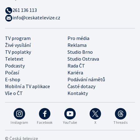
261 136 113
info@ceskatelevize.cz
TV program
Pro média
Živé vysílání
Reklama
TV poplatky
Studio Brno
Teletext
Studio Ostrava
Podcasty
Rada ČT
Počasí
Kariéra
E-shop
Podávání námětů
Mobilní a TV aplikace
Časté dotazy
Vše o ČT
Kontakty
Instagram
Facebook
YouTube
X
Threads
© Česká televize