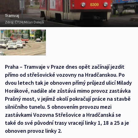
Tramvaj
Zdroj:
ČT24/Milan Dolejší
Praha – Tramvaje v Praze dnes opět začínají jezdit
přímo od střešovické vozovny na Hradčanskou. Po
dvou letech tak je obnoven přímý průjezd ulicí Milady
Horákové, nadále ale zůstává mimo provoz zastávka
Prašný most, v jejímž okolí pokračují práce na stavbě
silničního tunelu. S obnovením provozu mezi
zastávkami Vozovna Střešovice a Hradčanská se
také do své původní trasy vracejí linky 1, 18 a 25 a je
obnoven provoz linky 2.