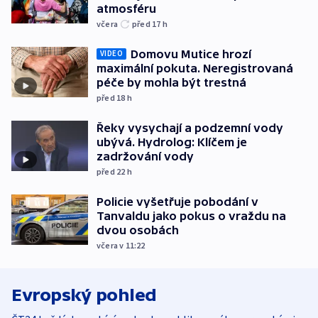
atmosféru
včera
před 17
h
Domovu Mutice hrozí
VIDEO
maximální pokuta. Neregistrovaná
péče by mohla být trestná
před 18
h
Řeky vysychají a podzemní vody
ubývá. Hydrolog: Klíčem je
zadržování vody
před 22
h
Policie vyšetřuje pobodání v
Tanvaldu jako pokus o vraždu na
dvou osobách
včera v 11:22
Evropský pohled