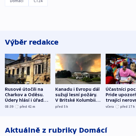
Domácí
ČT24
Výběr redakce
Rusové útočili na
Kanadu i Evropu dál
Účastníci po
Charkov a Oděsu.
sužují lesní požáry.
Pride upozorň
Údery hlásí i úřady v
V Britské Kolumbii
trvající nerov
Bělgorodu
evakuovali tisíce lidí
společensko
08:39
před 42
m
před 5
h
včera
před 17
h
atmosféru
Aktuálně z rubriky
Domácí