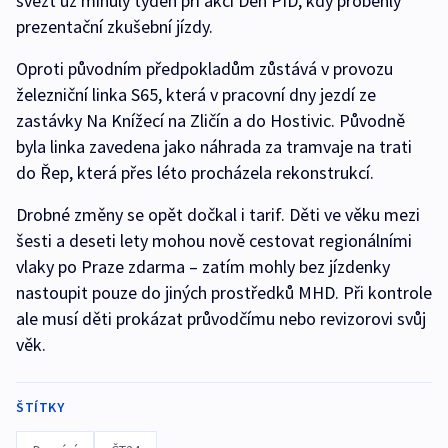
svézt už minulý týden při akci Den PID, kdy proběhly
prezentační zkušební jízdy.
Oproti původním předpokladům zůstává v provozu
železniční linka S65, která v pracovní dny jezdí ze
zastávky Na Knížecí na Zličín a do Hostivic. Původně
byla linka zavedena jako náhrada za tramvaje na trati
do Řep, která přes léto procházela rekonstrukcí.
Drobné změny se opět dočkal i tarif. Děti ve věku mezi
šesti a deseti lety mohou nově cestovat regionálními
vlaky po Praze zdarma – zatím mohly bez jízdenky
nastoupit pouze do jiných prostředků MHD. Při kontrole
ale musí děti prokázat průvodčímu nebo revizorovi svůj
věk.
ŠTÍTKY