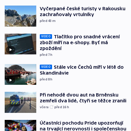
Vyčerpané české turisty v Rakousku
zachraňovaly vrtulníky
před 43
m
Tlačítko pro snadné vrácení
VIDEO
zboží míří na e-shopy. Byť má
zpoždění
před 7
h
Stále více Čechů míří v létě do
VIDEO
Skandinávie
před 8
h
Při nehodě dvou aut na Brněnsku
zemřeli dva lidé, čtyři se těžce zranili
včera
před 16
h
Účastníci pochodu Pride upozorňují
na trvající nerovnosti i společenskou