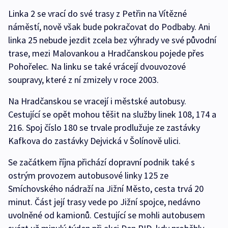
Linka 2 se vrací do své trasy z Petřin na Vítězné
náměstí, nově však bude pokračovat do Podbaby. Ani
linka 25 nebude jezdit zcela bez výhrady ve své původní
trase, mezi Malovankou a Hradčanskou pojede přes
Pohořelec. Na linku se také vrácejí dvouvozové
soupravy, které z ní zmizely v roce 2003.
Na Hradčanskou se vracejí i městské autobusy.
Cestující se opět mohou těšit na služby linek 108, 174 a
216. Spoj číslo 180 se trvale prodlužuje ze zastávky
Kafkova do zastávky Dejvická v Šolínově ulici.
Se začátkem října přichází dopravní podnik také s
ostrým provozem autobusové linky 125 ze
Smíchovského nádraží na Jižní Město, cesta trvá 20
minut. Část její trasy vede po Jižní spojce, nedávno
uvolněné od kamionů. Cestující se mohli autobusem