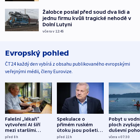
Žalobce poslal před soud dva lidi a
jednu firmu kvůli tragické nehodě v
Dolní Lutyni
včera v 12:45
Evropský pohled
ČT24 každý den vybírá z obsahu publikovaného evropskými
veřejnými médii, členy Eurovize.
Falešní „lékaři“
Spekulace o
Pobyt u vodn
vytvoření AI šíří
přímém ruském
ploch zvyšuje
mezi staršími
útoku jsou pošetilé,
duševní poho
Poláky nebezpečné
míní estonský
ukázala
před 8
h
před 22
h
včera v 07:30