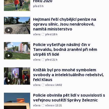
roku 2020
před 5
h
Hejtmani řeší chybějící peníze na
opravu silnic. Jsou nenárokové,
namítá ministerstvo
včera
před 18
h
Policie vyšetřuje násilný čin v
Tanvaldu, bodná zranění při něm
utrpěli tři lidé
včera
před 21
h
Knížák byl pro mnohé symbolem
svobody a intelektuálního rebelství,
řekl Klaus
včera
včera v 14:02
Policie obvinila pět lidí v souvislosti s
veřejnou soutěží Správy železnic
včera
včera v 13:21