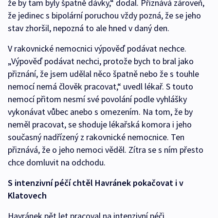
že by tam byly špatně dávky,“ dodal. Přiznává zároveň,
že jedinec s bipolární poruchou vždy pozná, že se jeho
stav zhoršil, nepozná to ale hned v daný den.
V rakovnické nemocnici výpověď podávat nechce.
„Výpověď podávat nechci, protože bych to bral jako
přiznání, že jsem udělal něco špatně nebo že s touhle
nemocí nemá člověk pracovat,“ uvedl lékař. S touto
nemocí přitom nesmí své povolání podle vyhlášky
vykonávat vůbec anebo s omezením. Na tom, že by
neměl pracovat, se shoduje lékařská komora i jeho
současný nadřízený z rakovnické nemocnice. Ten
přiznává, že o jeho nemoci věděl. Zítra se s ním přesto
chce domluvit na odchodu.
S intenzivní péčí chtěl Havránek pokačovat i v
Klatovech
Havránek pět let pracoval na intenzivní péči