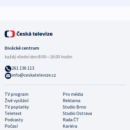
zdravotní rady
bezpečnostní
mezinárodní 
expert
Divácké centrum
každý všední den:
8:00—16:00 hodin
261 136 113
info@ceskatelevize.cz
TV program
Pro média
Živé vysílání
Reklama
TV poplatky
Studio Brno
Teletext
Studio Ostrava
Podcasty
Rada ČT
Počasí
Kariéra