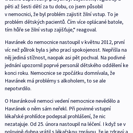
pěti až šesti dětí za tu dobu, co jsem působil
v nemocnici, že byl problém zajistit žilní vstup. To je
problém dětských pacientů. Čím více oplácané batole,
tím hůře se žilní vstup zajišťuje,“ reagoval.
Havránek do nemocnice nastoupil v květnu 2012, první
víc než půlrok byla s jeho prací spokojenost. Nepřišla na
něj jediná stížnost, naopak asi pět pochval. Na podivné
jednání upozornil poprvé personál dětského oddělení ke
konci roku. Nemocnice se zpočátku domnívala, že
Havránek má problémy s alkoholem, to se ale
nepotvrdilo.
O Havránkově nemoci vedení nemocnice nevědělo a
Havránek o něm sám neřekl. Při povinné vstupní
lékařské prohlídce podepsal prohlášení, že nic
nezatajuje. Od 25. února nastoupil na léčení. I když se v
polovině dubna vrátil s lékařskou zprávou, že je zdravý a