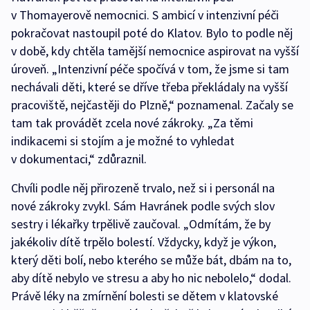
v Thomayerově nemocnici. S ambicí v intenzivní péči
pokračovat nastoupil poté do Klatov. Bylo to podle něj
v době, kdy chtěla tamější nemocnice aspirovat na vyšší
úroveň. „Intenzivní péče spočívá v tom, že jsme si tam
nechávali děti, které se dříve třeba překládaly na vyšší
pracoviště, nejčastěji do Plzně,“ poznamenal. Začaly se
tam tak provádět zcela nové zákroky. „Za těmi
indikacemi si stojím a je možné to vyhledat
v dokumentaci,“ zdůraznil.
Chvíli podle něj přirozeně trvalo, než si i personál na
nové zákroky zvykl. Sám Havránek podle svých slov
sestry i lékařky trpělivě zaučoval. „Odmítám, že by
jakékoliv dítě trpělo bolestí. Vždycky, když je výkon,
který děti bolí, nebo kterého se může bát, dbám na to,
aby dítě nebylo ve stresu a aby ho nic nebolelo,“ dodal.
Právě léky na zmírnění bolesti se dětem v klatovské