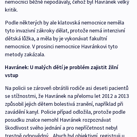
nemocnici běžně nepodávaly, čehož byl Havránek velký
kritik.
Podle některých by ale klatovská nemocnice neměla
tyto invazivní zákroky dělat, protože nemá intenzivní
dětská lůžka, a měla by je vykonávat fakultní
nemocnice. V prosinci nemocnice Havránkovi tyto
metody zakázala.
Havránek: U malých dětí je problém zajistit žilní
vstup
Na policii se zároveň obrátili rodiče asi deseti pacientů
se stížnostmi, že Havránek na přelomu let 2012 a 2013
způsobil jejich dětem bolestivá zranění, například při
zavádění kanyl. Policie případ odložila, protože podle
posudku znalce nemohl Havránek rozpoznávat
škodlivost svého jednání a pro nepříčetnost nebyl
trestně odpovědný. „Abych byl objektivní, registruji u