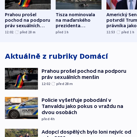
Prahou prošel
Tisza nominovala
Americký Sen
pochod na podporu
na maďarského
potvrdil Tru
práv sexuálních
prezidenta
právníka jako
menšin
bývalého šéfa
ministra
12:02
před 28
m
před 1
h
12:53
před 1
h
nejvyššího soudu
spravedlnost
Aktuálně z rubriky
Domácí
Prahou prošel pochod na podporu
práv sexuálních menšin
12:02
před 28
m
Policie vyšetřuje pobodání v
Tanvaldu jako pokus o vraždu na
dvou osobách
před 4
h
Adopcí dospělých bylo loni nejvíc od