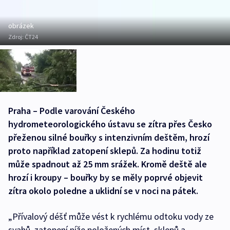
obrázek
Zdroj:
ČT24
Praha – Podle varování Českého
hydrometeorologického ústavu se zítra přes Česko
přeženou silné bouřky s intenzivním deštěm, hrozí
proto například zatopení sklepů. Za hodinu totiž
může spadnout až 25 mm srážek. Kromě deště ale
hrozí i kroupy – bouřky by se měly poprvé objevit
zítra okolo poledne a uklidní se v noci na pátek.
„Přívalový déšť může vést k rychlému odtoku vody ze
svahů, zatopení níže položených míst, sklepů a