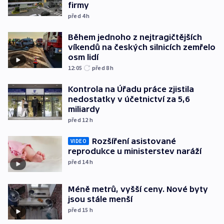
firmy
před 4
h
Během jednoho z nejtragičtějších
víkendů na českých silnicích zemřelo
osm lidí
12:05
před 8
h
Kontrola na Úřadu práce zjistila
nedostatky v účetnictví za 5,6
miliardy
před 12
h
Rozšíření asistované
VIDEO
reprodukce u ministerstev naráží
před 14
h
Méně metrů, vyšší ceny. Nové byty
jsou stále menší
před 15
h