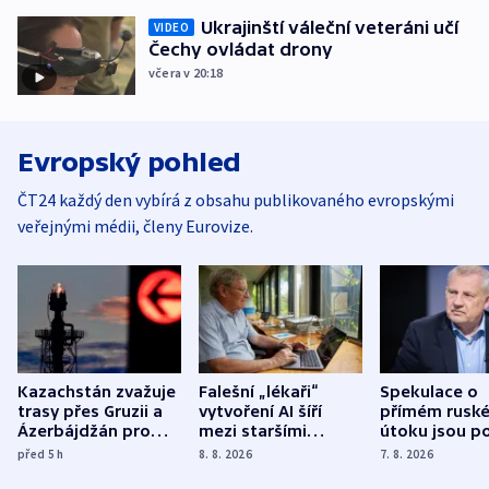
Ukrajinští váleční veteráni učí
VIDEO
Čechy ovládat drony
včera v 20:18
Evropský pohled
ČT24 každý den vybírá z obsahu publikovaného evropskými
veřejnými médii, členy Eurovize.
Kazachstán zvažuje
Falešní „lékaři“
Spekulace o
trasy přes Gruzii a
vytvoření AI šíří
přímém rusk
Ázerbájdžán pro
mezi staršími
útoku jsou po
vývoz ropy do
Poláky nebezpečné
míní estonsk
před 5
h
8. 8. 2026
7. 8. 2026
Evropy
zdravotní rady
bezpečnostn