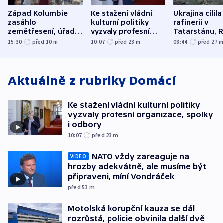
Západ Kolumbie
Ke stažení vládní
Ukrajina cílila
zasáhlo
kulturní politiky
rafinerii v
zemětřesení, úřady
vyzvaly profesní
Tatarstánu, 
hlásí přes sto obětí
organizace, spolky i
útočilo na mě
15:30
před 10
m
10:07
před 23
m
08:44
před 27
odbory
benzinky či s
WHO
Aktuálně z rubriky
Domácí
Ke stažení vládní kulturní politiky
vyzvaly profesní organizace, spolky
i odbory
10:07
před 23
m
NATO vždy zareaguje na
VIDEO
hrozby adekvátně, ale musíme být
připraveni, míní Vondráček
před 53
m
Motolská korupční kauza se dál
rozrůstá, policie obvinila další dvě