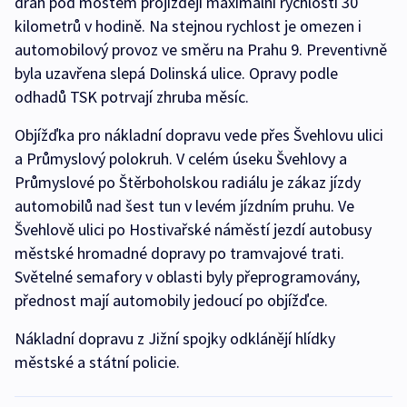
drah pod mostem projíždějí maximální rychlostí 30
kilometrů v hodině. Na stejnou rychlost je omezen i
automobilový provoz ve směru na Prahu 9. Preventivně
byla uzavřena slepá Dolinská ulice. Opravy podle
odhadů TSK potrvají zhruba měsíc.
Objížďka pro nákladní dopravu vede přes Švehlovu ulici
a Průmyslový polokruh. V celém úseku Švehlovy a
Průmyslové po Štěrboholskou radiálu je zákaz jízdy
automobilů nad šest tun v levém jízdním pruhu. Ve
Švehlově ulici po Hostivařské náměstí jezdí autobusy
městské hromadné dopravy po tramvajové trati.
Světelné semafory v oblasti byly přeprogramovány,
přednost mají automobily jedoucí po objížďce.
Nákladní dopravu z Jižní spojky odklánějí hlídky
městské a státní policie.