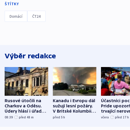
ŠTÍTKY
Domácí
ČT24
Výběr redakce
Rusové útočili na
Kanadu i Evropu dál
Účastníci po
Charkov a Oděsu.
sužují lesní požáry.
Pride upozorň
Údery hlásí i úřady v
V Britské Kolumbii
trvající nerov
Bělgorodu
evakuovali tisíce lidí
společensko
08:39
před 48
m
před 5
h
včera
před 17
h
atmosféru