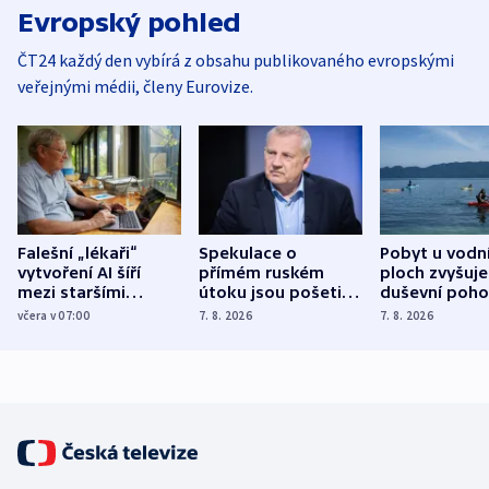
Evropský pohled
ČT24 každý den vybírá z obsahu publikovaného evropskými
veřejnými médii, členy Eurovize.
Falešní „lékaři“
Spekulace o
Pobyt u vodn
vytvoření AI šíří
přímém ruském
ploch zvyšuje
mezi staršími
útoku jsou pošetilé,
duševní poho
Poláky nebezpečné
míní estonský
ukázala
včera v 07:00
7. 8. 2026
7. 8. 2026
zdravotní rady
bezpečnostní
mezinárodní 
expert