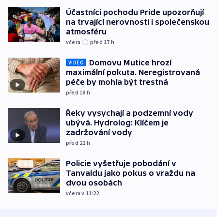
Účastníci pochodu Pride upozorňují
na trvající nerovnosti i společenskou
atmosféru
včera
před 17
h
Domovu Mutice hrozí
VIDEO
maximální pokuta. Neregistrovaná
péče by mohla být trestná
před 18
h
Řeky vysychají a podzemní vody
ubývá. Hydrolog: Klíčem je
zadržování vody
před 22
h
Policie vyšetřuje pobodání v
Tanvaldu jako pokus o vraždu na
dvou osobách
včera v 11:22