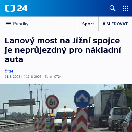
Sport
SLEDOVAT
Rubriky
Lanový most na Jižní spojce
je neprůjezdný pro nákladní
auta
ČT24
11. 8. 2008
11. 8. 2008
|
Zdroj:
ČT24