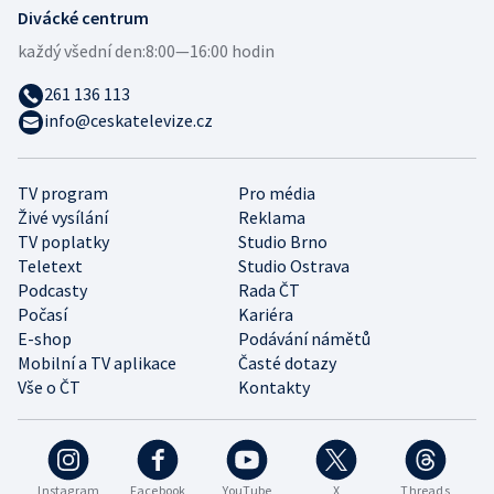
Divácké centrum
každý všední den:
8:00—16:00 hodin
261 136 113
info@ceskatelevize.cz
TV program
Pro média
Živé vysílání
Reklama
TV poplatky
Studio Brno
Teletext
Studio Ostrava
Podcasty
Rada ČT
Počasí
Kariéra
E-shop
Podávání námětů
Mobilní a TV aplikace
Časté dotazy
Vše o ČT
Kontakty
Instagram
Facebook
YouTube
X
Threads