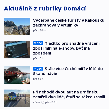
Aktuálně z rubriky
Domácí
Vyčerpané české turisty v Rakousku
zachraňovaly vrtulníky
před 50
m
Tlačítko pro snadné vrácení
VIDEO
zboží míří na e-shopy. Byť má
zpoždění
před 7
h
Stále více Čechů míří v létě do
VIDEO
Skandinávie
před 8
h
Při nehodě dvou aut na Brněnsku
zemřeli dva lidé, čtyři se těžce zranili
včera
před 16
h