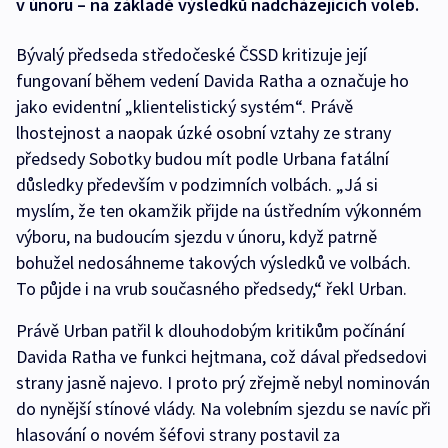
v únoru – na základě výsledků nadcházejících voleb.
Bývalý předseda středočeské ČSSD kritizuje její
fungovaní během vedení Davida Ratha a označuje ho
jako evidentní „klientelistický systém“. Právě
lhostejnost a naopak úzké osobní vztahy ze strany
předsedy Sobotky budou mít podle Urbana fatální
důsledky především v podzimních volbách. „Já si
myslím, že ten okamžik přijde na ústředním výkonném
výboru, na budoucím sjezdu v únoru, když patrně
bohužel nedosáhneme takových výsledků ve volbách.
To půjde i na vrub současného předsedy,“ řekl Urban.
Právě Urban patřil k dlouhodobým kritikům počínání
Davida Ratha ve funkci hejtmana, což dával předsedovi
strany jasně najevo. I proto prý zřejmě nebyl nominován
do nynější stínové vlády. Na volebním sjezdu se navíc při
hlasování o novém šéfovi strany postavil za