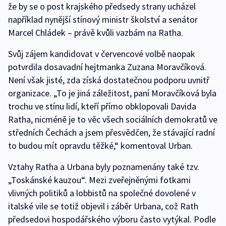
že by se o post krajského předsedy strany ucházel
například nynější stínový ministr školství a senátor
Marcel Chládek – právě kvůli vazbám na Ratha.
Svůj zájem kandidovat v červencové volbě naopak
potvrdila dosavadní hejtmanka Zuzana Moravčíková.
Není však jisté, zda získá dostatečnou podporu uvnitř
organizace. „To je jiná záležitost, paní Moravčíková byla
trochu ve stínu lidí, kteří přímo obklopovali Davida
Ratha, nicméně je to věc všech sociálních demokratů ve
středních Čechách a jsem přesvědčen, že stávající radní
to budou mít opravdu těžké,“ komentoval Urban.
Vztahy Ratha a Urbana byly poznamenány také tzv.
„Toskánské kauzou“. Mezi zveřejněnými fotkami
vlivných politiků a lobbistů na společné dovolené v
italské vile se totiž objevil i záběr Urbana, což Rath
předsedovi hospodářského výboru často vytýkal. Podle