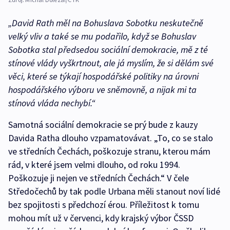
„David Rath měl na Bohuslava Sobotku neskutečně
velký vliv a také se mu podařilo, když se Bohuslav
Sobotka stal předsedou sociální demokracie, mě z té
stínové vlády vyškrtnout, ale já myslím, že si dělám své
věci, které se týkají hospodářské politiky na úrovni
hospodářského výboru ve sněmovně, a nijak mi ta
stínová vláda nechybí.“
Samotná sociální demokracie se prý bude z kauzy
Davida Ratha dlouho vzpamatovávat. „To, co se stalo
ve středních Čechách, poškozuje stranu, kterou mám
rád, v které jsem velmi dlouho, od roku 1994.
Poškozuje ji nejen ve středních Čechách.“ V čele
Středočechů by tak podle Urbana měli stanout noví lidé
bez spojitosti s předchozí érou. Příležitost k tomu
mohou mít už v červenci, kdy krajský výbor ČSSD