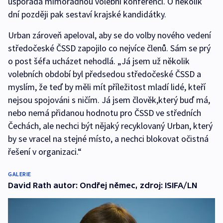
uspořádá mimořádnou volební konferenci. O několik
dní později pak sestaví krajské kandidátky.
Urban zároveň apeloval, aby se do volby nového vedení
středočeské ČSSD zapojilo co nejvíce členů. Sám se prý
o post šéfa ucházet nehodlá. „Já jsem už několik
volebních období byl předsedou středočeské ČSSD a
myslím, že teď by měli mít příležitost mladí lidé, kteří
nejsou spojováni s ničím. Já jsem člověk,který buď má,
nebo nemá přidanou hodnotu pro ČSSD ve středních
Čechách, ale nechci být nějaký recyklovaný Urban, který
by se vracel na stejné místo, a nechci blokovat očistná
řešení v organizaci.“
GALERIE
David Rath autor: Ondřej němec, zdroj: ISIFA/LN