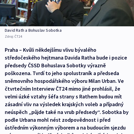
David Rath a Bohuslav Sobotka
Zdroj:
ČT24
Praha – Kvůli někdejšímu vlivu bývalého
středočeského hejtmana Davida Ratha bude i pozice
předsedy ČSSD Bohuslava Sobotky výrazně
poškozena. Tvrdí to jeho spolustraník a předseda
sněmovního hospodářského výboru Milan Urban. Ve
čtvrtečním Interview ČT24 mimo jiné prohlásil, že
velmi úzké vztahy šéfa strany s Rathem budou mít
zásadní vliv na výsledek krajských voleb a případný
neúspěch „půjde také na vrub předsedy“. Sobotka by
podle Urbana mohl nést zodpovědnost i před
ústředním výkonným výborem a na budoucím sjezdu