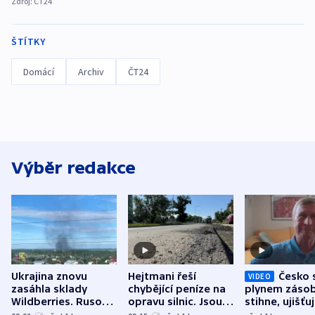
Zdroj:
ČT24
ŠTÍTKY
Domácí
Archiv
ČT24
Výběr redakce
Ukrajina znovu
Hejtmani řeší
Česko 
VIDEO
zasáhla sklady
chybějící peníze na
plynem zásob
Wildberries. Rusové
opravu silnic. Jsou
stihne, ujišťu
útočili v Charkovské
nenárokové, namítá
expert. Sníže