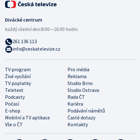
Divácké centrum
každý všední den:
8:00—16:00 hodin
261 136 113
info@ceskatelevize.cz
TV program
Pro média
Živé vysílání
Reklama
TV poplatky
Studio Brno
Teletext
Studio Ostrava
Podcasty
Rada ČT
Počasí
Kariéra
E-shop
Podávání námětů
Mobilní a TV aplikace
Časté dotazy
Vše o ČT
Kontakty