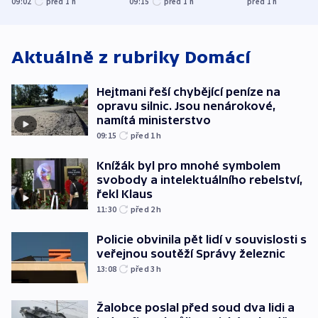
09:02
před 1
h
09:15
před 1
h
před 1
h
oblasti
ministerstvo
však slíbit ne
Aktuálně z rubriky
Domácí
Hejtmani řeší chybějící peníze na
opravu silnic. Jsou nenárokové,
namítá ministerstvo
09:15
před 1
h
Knížák byl pro mnohé symbolem
svobody a intelektuálního rebelství,
řekl Klaus
11:30
před 2
h
Policie obvinila pět lidí v souvislosti s
veřejnou soutěží Správy železnic
13:08
před 3
h
Žalobce poslal před soud dva lidi a