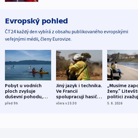
Evropský pohled
ČT24 každý den vybírá z obsahu publikovaného evropskými
veřejnými médii, členy Eurovize.
Pobyt u vodních
Jiný jazyk i technika.
„Musíme zapo
ploch zvyšuje
Ve Francii
ženy.“ Litevšt
duševní pohodu,
spolupracují hasiči z
politici zvažuj
ukázala
různých zemí
dohodu o
před 9
h
včera v 15:30
5. 8. 2026
mezinárodní studie
demografii