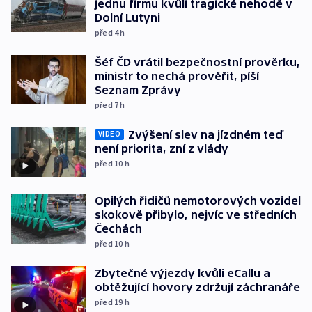
jednu firmu kvůli tragické nehodě v
Dolní Lutyni
před 4
h
Šéf ČD vrátil bezpečnostní prověrku,
ministr to nechá prověřit, píší
Seznam Zprávy
před 7
h
Zvýšení slev na jízdném teď
VIDEO
není priorita, zní z vlády
před 10
h
Opilých řidičů nemotorových vozidel
skokově přibylo, nejvíc ve středních
Čechách
před 10
h
Zbytečné výjezdy kvůli eCallu a
obtěžující hovory zdržují záchranáře
před 19
h