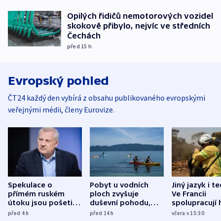
Opilých řidičů nemotorových vozidel
skokově přibylo, nejvíc ve středních
Čechách
před 15
h
Evropský pohled
ČT24 každý den vybírá z obsahu publikovaného evropskými
veřejnými médii, členy Eurovize.
Spekulace o
Pobyt u vodních
Jiný jazyk i t
přímém ruském
ploch zvyšuje
Ve Francii
útoku jsou pošetilé,
duševní pohodu,
spolupracují h
míní estonský
ukázala
různých zemí
před 4
h
před 14
h
včera v 15:30
bezpečnostní
mezinárodní studie