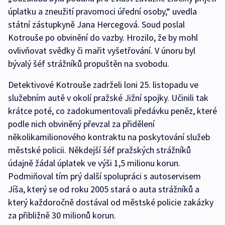
úplatku a zneužití pravomoci úřední osoby,“ uvedla
státní zástupkyně Jana Hercegová. Soud poslal
Kotrouše po obvinění do vazby. Hrozilo, že by mohl
ovlivňovat svědky či mařit vyšetřování. V únoru byl
bývalý šéf strážníků propuštěn na svobodu.
Detektivové Kotrouše zadrželi loni 25. listopadu ve
služebním autě v okolí pražské Jižní spojky. Učinili tak
krátce poté, co zadokumentovali předávku peněz, které
podle nich obviněný převzal za přidělení
několikamilionového kontraktu na poskytování služeb
městské policii. Někdejší šéf pražských strážníků
údajně žádal úplatek ve výši 1,5 milionu korun.
Podmiňoval tím prý další spolupráci s autoservisem
Jíša, který se od roku 2005 stará o auta strážníků a
který každoročně dostával od městské policie zakázky
za přibližně 30 milionů korun.