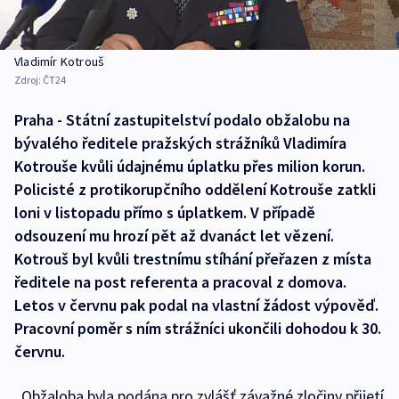
Vladimír Kotrouš
Zdroj:
ČT24
Praha - Státní zastupitelství podalo obžalobu na
bývalého ředitele pražských strážníků Vladimíra
Kotrouše kvůli údajnému úplatku přes milion korun.
Policisté z protikorupčního oddělení Kotrouše zatkli
loni v listopadu přímo s úplatkem. V případě
odsouzení mu hrozí pět až dvanáct let vězení.
Kotrouš byl kvůli trestnímu stíhání přeřazen z místa
ředitele na post referenta a pracoval z domova.
Letos v červnu pak podal na vlastní žádost výpověď.
Pracovní poměr s ním strážníci ukončili dohodou k 30.
červnu.
„Obžaloba byla podána pro zvlášť závažné zločiny přijetí