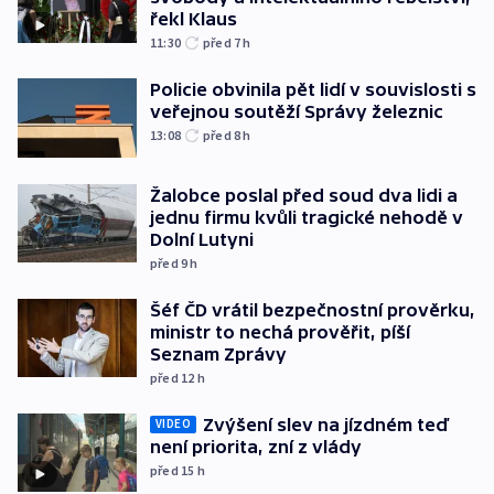
řekl Klaus
11:30
před 7
h
Policie obvinila pět lidí v souvislosti s
veřejnou soutěží Správy železnic
13:08
před 8
h
Žalobce poslal před soud dva lidi a
jednu firmu kvůli tragické nehodě v
Dolní Lutyni
před 9
h
Šéf ČD vrátil bezpečnostní prověrku,
ministr to nechá prověřit, píší
Seznam Zprávy
před 12
h
Zvýšení slev na jízdném teď
VIDEO
není priorita, zní z vlády
před 15
h