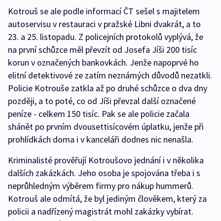
Kotrouš se ale podle informací ČT sešel s majitelem
autoservisu v restauraci v pražské Libni dvakrát, a to
23. a 25. listopadu. Z policejních protokolů vyplývá, že
na první schůzce měl převzít od Josefa Jíši 200 tisíc
korun v označených bankovkách. Jenže napoprvé ho
elitní detektivové ze zatím neznámých důvodů nezatkli.
Policie Kotrouše zatkla až po druhé schůzce o dva dny
později, a to poté, co od Jíši převzal další označené
peníze - celkem 150 tisíc. Pak se ale policie začala
shánět po prvním dvousettisícovém úplatku, jenže při
prohlídkách doma i v kanceláři dodnes nic nenašla.
Kriminalisté prověřují Kotroušovo jednání i v několika
dalších zakázkách. Jeho osoba je spojována třeba i s
neprůhledným výběrem firmy pro nákup hummerů.
Kotrouš ale odmítá, že byl jediným člověkem, který za
policii a nadřízený magistrát mohl zakázky vybírat.