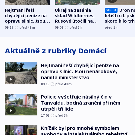
Hejtmani řeší
Ukrajina zasáhla
Dron n
VIDEO
chybějící peníze na
sklad Wildberries,
letišti u Lips
opravu silnic. Jsou
Rusové útočili na
skoro kilo trh
nenárokové, namítá
trh, hasiče či
indicie ukazuj
09:15
před 48
m
09:02
před 1
h
před 1
h
ministerstvo
stadion
Rusko
Aktuálně z rubriky
Domácí
Hejtmani řeší chybějící peníze na
opravu silnic. Jsou nenárokové,
namítá ministerstvo
09:15
před 48
m
Policie vyšetřuje násilný čin v
Tanvaldu, bodná zranění při něm
utrpěli tři lidé
17:03
před 3
h
Knížák byl pro mnohé symbolem
svobody a intelektuálního rebelství,