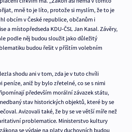
yplacení církvím má. „Zákon asi nemá v tomto
jat, mně to je líto, protože si myslím, že to je
hl obcím v České republice, občanům i
ise a místopředseda KDU-ČSL Jan Kasal. Závěry,
e podle něj budou sloužit jako důležitý
blematiku budou řešit v příštím volebním
la shodu ani v tom, zda je v tuto chvíli
vi peníze, aniž by bylo zřetelné, co se s nimi
připomínají především morální závazek státu,
nedbaný stav historických objektů, které by se
čoval. Avizovali také, že by se ve větší míře než
aritativní problematice. Ministerstvo kultury
í zákona se výdaje na platy duchovních budou