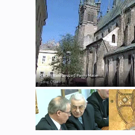
Chrám Nanebevzetí Panny Marie
Zdroj:
ČT24