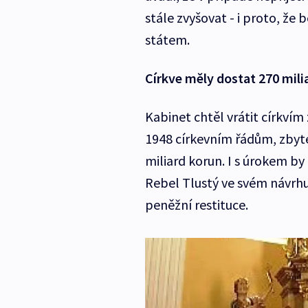
stále zvyšovat - i proto, že
státem.
Církve měly dostat 270 mili
Kabinet chtěl vrátit církví
1948 církevním řádům, zbyte
miliard korun. I s úrokem by 
Rebel Tlustý ve svém návrh
peněžní restituce.