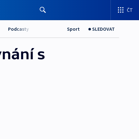
ČT
Podcasty
Sport
SLEDOVAT
nání s