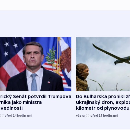
rický Senát potvrdil Trumpova
Do Bulharska pronikl z
níka jako ministra
ukrajinský dron, explo
avedlnosti
kilometr od plynovodu
před 14
hodinami
včera
před 15
hodinami