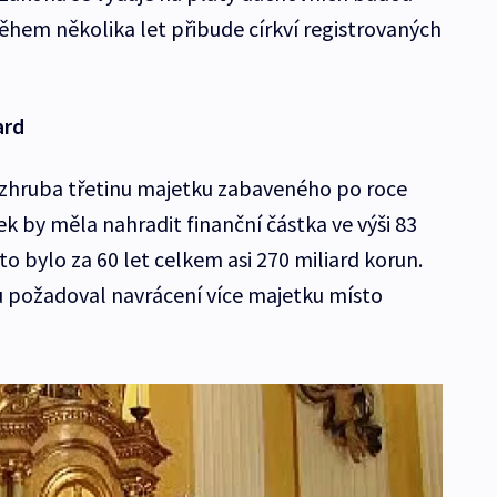
 během několika let přibude církví registrovaných
ard
m zhruba třetinu majetku zabaveného po roce
k by měla nahradit finanční částka ve výši 83
to bylo za 60 let celkem asi 270 miliard korun.
u požadoval navrácení více majetku místo