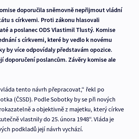
komise doporučila sněmovně nepřijmout vládní
átu s církvemi. Proti zákonu hlasovali
até a poslanec ODS Vlastimil Tlustý. Komise
jednání s církvemi, které by vedlo k novému
oky by více odpovídaly představám opozice.
ejí doporučení poslancům. Závěry komise ale
vláda tento návrh přepracovat,“ řekl po
otka (ČSSD). Podle Sobotky by se při nových
okazatelně a objektivně z majetku, který církve
tečně vlastnily do 25. února 1948“. Vláda je
ých podkladů její návrh vychází.