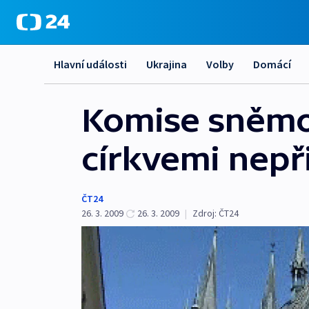
Hlavní události
Ukrajina
Volby
Domácí
Komise sněmo
církvemi nepři
ČT24
26. 3. 2009
26. 3. 2009
|
Zdroj:
ČT24