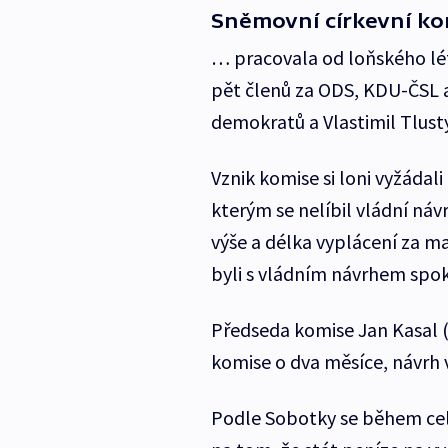
Sněmovní církevní k
… pracovala od loňského lét
pět členů za ODS, KDU-ČSL a
demokratů a Vlastimil Tlustý
Vznik komise si loni vyžádal
kterým se nelíbil vládní náv
výše a délka vyplácení za maj
byli s vládním návrhem spok
Předseda komise Jan Kasal 
komise o dva měsíce, návrh 
Podle Sobotky se během cel