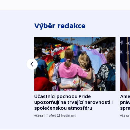
Výběr redakce
Účastníci pochodu Pride
Ame
upozorňují na trvající nerovnosti i
práv
společenskou atmosféru
spr
včera
před 13
hodinami
včera