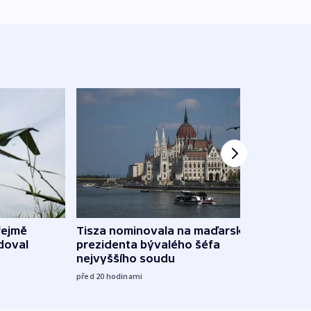
řejmě
Tisza nominovala na maďarského
Ruský
doval
prezidenta bývalého šéfa
čtyři 
nejvyššího soudu
včera
před 20
hodinami