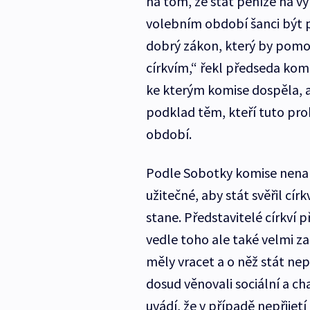
na tom, že stát peníze na v
volebním období šanci být při
dobrý zákon, který by pomo
církvím,“ řekl předseda kom
ke kterým komise dospěla, al
podklad těm, kteří tuto pro
období.
Podle Sobotky komise nenalez
užitečné, aby stát svěřil círk
stane. Představitelé církví 
vedle toho ale také velmi za
měly vracet a o něž stát nepe
dosud věnovali sociální a ch
uvádí, že v případě nepřijet