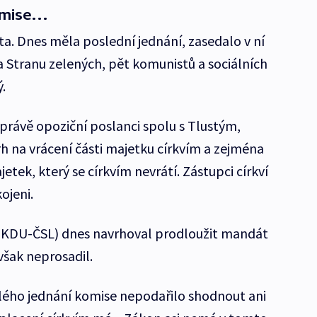
omise…
a. Dnes měla poslední jednání, zasedalo v ní
 Stranu zelených, pět komunistů a sociálních
.
i právě opoziční poslanci spolu s Tlustým,
rh na vrácení části majetku církvím a zejména
etek, který se církvím nevrátí. Zástupci církví
ojeni.
(KDU-ČSL) dnes navrhoval prodloužit mandát
však neprosadil.
ého jednání komise nepodařilo shodnout ani