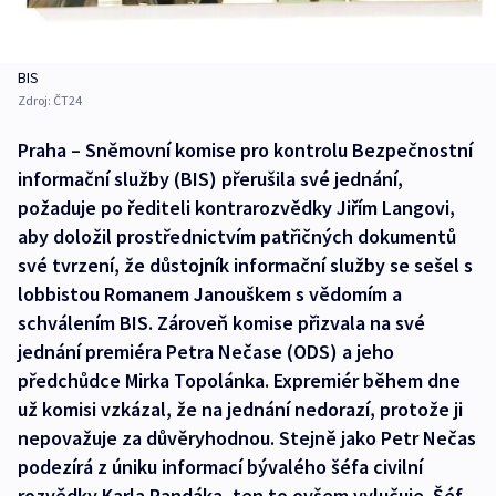
BIS
Zdroj:
ČT24
Praha – Sněmovní komise pro kontrolu Bezpečnostní
informační služby (BIS) přerušila své jednání,
požaduje po řediteli kontrarozvědky Jiřím Langovi,
aby doložil prostřednictvím patřičných dokumentů
své tvrzení, že důstojník informační služby se sešel s
lobbistou Romanem Janouškem s vědomím a
schválením BIS. Zároveň komise přizvala na své
jednání premiéra Petra Nečase (ODS) a jeho
předchůdce Mirka Topolánka. Expremiér během dne
už komisi vzkázal, že na jednání nedorazí, protože ji
nepovažuje za důvěryhodnou. Stejně jako Petr Nečas
podezírá z úniku informací bývalého šéfa civilní
rozvědky Karla Randáka, ten to ovšem vylučuje. Šéf