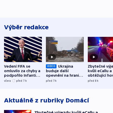
Výběr redakce
Vedení FIFA se
Ukrajina
Zbytečné výj
VIDEO
omluvilo za chyby a
buduje další
kvůli eCallu a
podpořilo Infantina.
opevnění na hranici
obtěžující ho
UEFA trvá na
s Běloruskem
zdržují záchr
včera
před 7
h
před 7
h
před 8
h
bojkotu
Aktuálně z rubriky
Domácí
Zbytečné výjezdy kvůli eCallu a