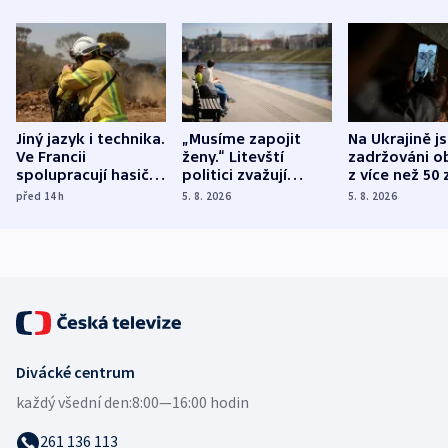
Jiný jazyk i technika.
„Musíme zapojit
Na Ukrajině j
Ve Francii
ženy.“ Litevští
zadržováni o
spolupracují hasiči z
politici zvažují
z více než 50 
různých zemí
dohodu o
Bojovali na s
před 14
h
5. 8. 2026
5. 8. 2026
demografii
Ruska
Divácké centrum
každý všední den:
8:00—16:00 hodin
261 136 113