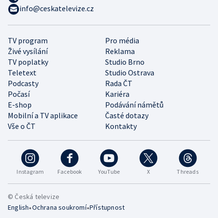
info@ceskatelevize.cz
TV program
Pro média
Živé vysílání
Reklama
TV poplatky
Studio Brno
Teletext
Studio Ostrava
Podcasty
Rada ČT
Počasí
Kariéra
E-shop
Podávání námětů
Mobilní a TV aplikace
Časté dotazy
Vše o ČT
Kontakty
Instagram
Facebook
YouTube
X
Threads
© Česká televize
•
•
English
Ochrana soukromí
Přístupnost