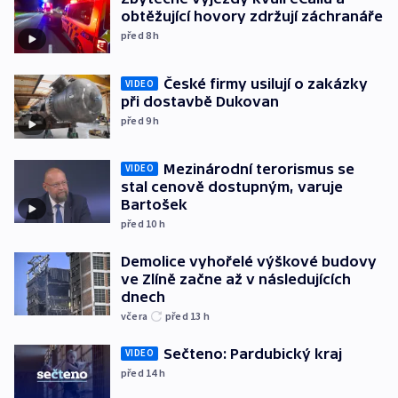
obtěžující hovory zdržují záchranáře
před 8
h
České firmy usilují o zakázky
VIDEO
při dostavbě Dukovan
před 9
h
Mezinárodní terorismus se
VIDEO
stal cenově dostupným, varuje
Bartošek
před 10
h
Demolice vyhořelé výškové budovy
ve Zlíně začne až v následujících
dnech
včera
před 13
h
Sečteno: Pardubický kraj
VIDEO
před 14
h