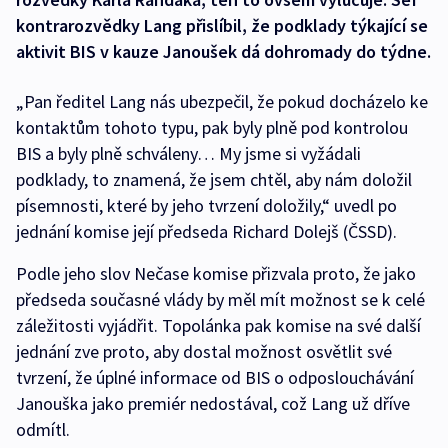
kontrarozvědky Lang přislíbil, že podklady týkající se
aktivit BIS v kauze Janoušek dá dohromady do týdne.
„Pan ředitel Lang nás ubezpečil, že pokud docházelo ke
kontaktům tohoto typu, pak byly plně pod kontrolou
BIS a byly plně schváleny… My jsme si vyžádali
podklady, to znamená, že jsem chtěl, aby nám doložil
písemnosti, které by jeho tvrzení doložily,“ uvedl po
jednání komise její předseda Richard Dolejš (ČSSD).
Podle jeho slov Nečase komise přizvala proto, že jako
předseda současné vlády by měl mít možnost se k celé
záležitosti vyjádřit. Topolánka pak komise na své další
jednání zve proto, aby dostal možnost osvětlit své
tvrzení, že úplné informace od BIS o odposlouchávání
Janouška jako premiér nedostával, což Lang už dříve
odmítl.