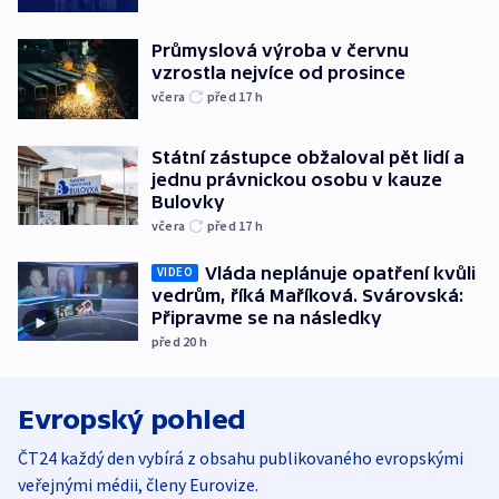
Průmyslová výroba v červnu
vzrostla nejvíce od prosince
včera
před 17
h
Státní zástupce obžaloval pět lidí a
jednu právnickou osobu v kauze
Bulovky
včera
před 17
h
Vláda neplánuje opatření kvůli
VIDEO
vedrům, říká Maříková. Svárovská:
Připravme se na následky
před 20
h
Evropský pohled
ČT24 každý den vybírá z obsahu publikovaného evropskými
veřejnými médii, členy Eurovize.