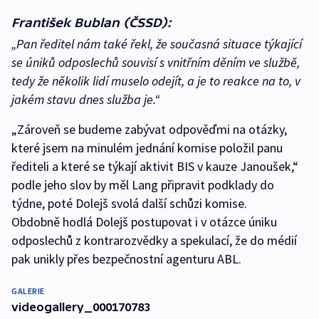
František Bublan (ČSSD):
„Pan ředitel nám také řekl, že současná situace týkající
se úniků odposlechů souvisí s vnitřním děním ve službě,
tedy že několik lidí muselo odejít, a je to reakce na to, v
jakém stavu dnes služba je.“
„Zároveň se budeme zabývat odpověďmi na otázky,
které jsem na minulém jednání komise položil panu
řediteli a které se týkají aktivit BIS v kauze Janoušek,“
podle jeho slov by měl Lang připravit podklady do
týdne, poté Dolejš svolá další schůzi komise.
Obdobně hodlá Dolejš postupovat i v otázce úniku
odposlechů z kontrarozvědky a spekulací, že do médií
pak unikly přes bezpečnostní agenturu ABL.
GALERIE
videogallery_000170783