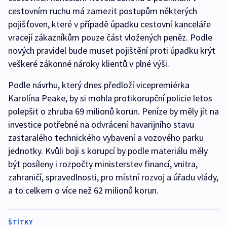
cestovním ruchu má zamezit postupům některých
pojišťoven, které v případě úpadku cestovní kanceláře
vracejí zákazníkům pouze část vložených peněz. Podle
nových pravidel bude muset pojištění proti úpadku krýt
veškeré zákonné nároky klientů v plné výši.
Podle návrhu, který dnes předloží vicepremiérka
Karolína Peake, by si mohla protikorupční policie letos
polepšit o zhruba 69 milionů korun. Peníze by měly jít na
investice potřebné na odvrácení havarijního stavu
zastaralého technického vybavení a vozového parku
jednotky. Kvůli boji s korupcí by podle materiálu měly
být posíleny i rozpočty ministerstev financí, vnitra,
zahraničí, spravedlnosti, pro místní rozvoj a úřadu vlády,
a to celkem o více než 62 milionů korun.
ŠTÍTKY