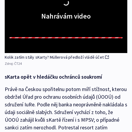
Nahrávám video
Kolik zatím stály sKarty? Müllerová předloží vládě účet
Zdroj:
ČT24
sKarta opět v hledáčku ochránců soukromí
Právě na Českou spořitelnu potom míří stížnost, kterou
obdržel Úřad pro ochranu osobních údajů (ÚOOÚ) od
sdružení IuRe. Podle něj banka neoprávněně nakládala s
údaji sociálně slabých. Sdružení vychází z toho, že
ÚOOÚ zahájil kvůli sKartě řízení i s MPSV; o případné
sankci zatím nerozhodl. Potrestal resort zatím