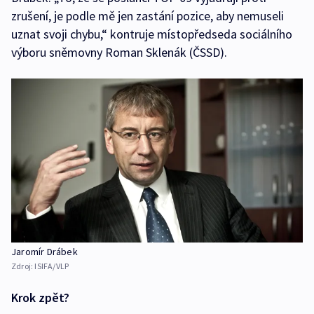
zrušení, je podle mě jen zastání pozice, aby nemuseli
uznat svoji chybu,“ kontruje místopředseda sociálního
výboru sněmovny Roman Sklenák (ČSSD).
Jaromír Drábek
Zdroj:
ISIFA/VLP
Krok zpět?