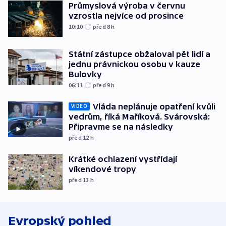
Průmyslová výroba v červnu
vzrostla nejvíce od prosince
10:10
před 8
h
Státní zástupce obžaloval pět lidí a
jednu právnickou osobu v kauze
Bulovky
06:11
před 9
h
Vláda neplánuje opatření kvůli
VIDEO
vedrům, říká Maříková. Svárovská:
Připravme se na následky
před 12
h
Krátké ochlazení vystřídají
víkendové tropy
před 13
h
Evropský pohled