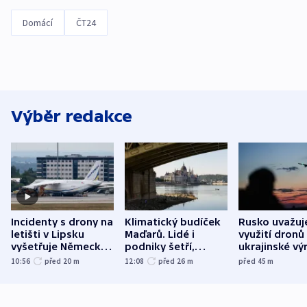
Domácí
ČT24
Výběr redakce
Incidenty s drony na
Klimatický budíček
Rusko uvažuj
letišti v Lipsku
Maďarů. Lidé i
využití dronů
vyšetřuje Německo
podniky šetří,
ukrajinské vý
jako úmyslný pokus
omezuje se doprava
útokům v Pob
10:56
před 20
m
12:08
před 26
m
před 45
m
o způsobení
i svícení
tvrdí Litva
exploze