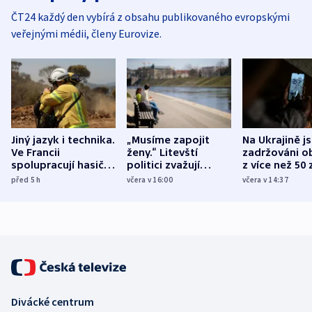
ČT24 každý den vybírá z obsahu publikovaného evropskými
veřejnými médii, členy Eurovize.
Jiný jazyk i technika.
„Musíme zapojit
Na Ukrajině j
Ve Francii
ženy.“ Litevští
zadržováni o
spolupracují hasiči z
politici zvažují
z více než 50 
různých zemí
dohodu o
Bojovali na s
před 5
h
včera v 16:00
včera v 14:37
demografii
Ruska
Divácké centrum