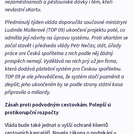
nezaměstnanosti a pěstounské dávky i těm, kteří
nevlastní sKartu.
Předminulý týden vláda doporučila současné ministryni
Ludmile Müllerové (TOP 09) ukončení projektu poté, co
odmítla její návrhy na úpravu systému. Proti sKartám se
začal stavět i předseda vlády Petr Nečas; stát, úřady
práce ani Česká spořitelna z nich podle něj žádný
prospěch nemají. Vydělává na nich prý už jen firma,
která dodává platební systém pro Českou spořitelnu.
TOP 09 je ale přesvědčena, že systém stačí pozměnit a
zlepšit; jeho ukončením by se podle strany státní kasa
připravila o miliardy.
Zásah proti podvodným cestovkám. Polepší si
protikorupční rozpočty
Vláda bude také jednat o vyšší ochraně klientů
cestovních kanceláří. Novela zákona o podnikání v