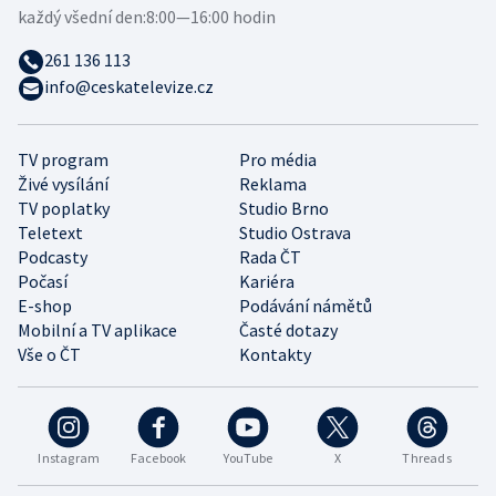
každý všední den:
8:00—16:00 hodin
261 136 113
info@ceskatelevize.cz
TV program
Pro média
Živé vysílání
Reklama
TV poplatky
Studio Brno
Teletext
Studio Ostrava
Podcasty
Rada ČT
Počasí
Kariéra
E-shop
Podávání námětů
Mobilní a TV aplikace
Časté dotazy
Vše o ČT
Kontakty
Instagram
Facebook
YouTube
X
Threads