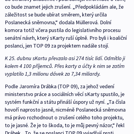
co bude znamet jejich zrušení. „Předpokládám ale, že
záležitost se bude ubírat směrem, který určila
Poslanecká sněmovna,“ dodala Müllerová. Dolní
komora totiž včera pustila do legislativního procesu
senátní návrh, který sKarty ruší úplně. Pro byli i koaliční
poslanci, jen TOP 09 za projektem nadále stojí.
K 25. dubnu sKartu převzalo asi 274 tisíc lidí. Odmítlo ji
kolem 4 100 příjemců. Přes karty a účty k nim se zatím
vyplatilo 1,3 milionu dávek za 7,34 miliardy.
Podle Jaromíra Drábka (TOP 09), za jehož vedení
ministerstvo práce a sociálních věcí sKarty spustilo, je
systém funkční a státu přináší úspory už nyní. „Ta čísla
hovoří naprosto jasně, nicméně Poslanecká sněmovna
má právo rozhodnout o zrušení celého toho projektu,
to je jasné. Že je to škoda, to je můj pevný názor,“ řekl
Drábek. „To, že se poslanci TOP 09 vyjadřují proti