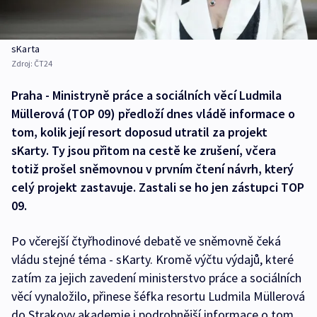
sKarta
Zdroj:
ČT24
Praha - Ministryně práce a sociálních věcí Ludmila
Müllerová (TOP 09) předloží dnes vládě informace o
tom, kolik její resort doposud utratil za projekt
sKarty. Ty jsou přitom na cestě ke zrušení, včera
totiž prošel sněmovnou v prvním čtení návrh, který
celý projekt zastavuje. Zastali se ho jen zástupci TOP
09.
Po včerejší čtyřhodinové debatě ve sněmovně čeká
vládu stejné téma - sKarty. Kromě výčtu výdajů, které
zatím za jejich zavedení ministerstvo práce a sociálních
věcí vynaložilo, přinese šéfka resortu Ludmila Müllerová
do Strakovy akademie i podrobnější informace o tom,