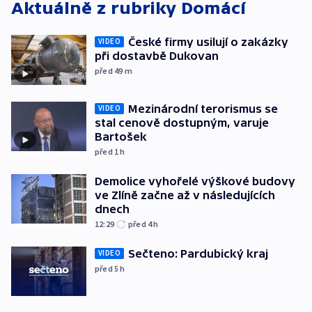
Aktuálně z rubriky
Domácí
České firmy usilují o zakázky
VIDEO
při dostavbě Dukovan
před 49
m
Mezinárodní terorismus se
VIDEO
stal cenově dostupným, varuje
Bartošek
před 1
h
Demolice vyhořelé výškové budovy
ve Zlíně začne až v následujících
dnech
12:29
před 4
h
Sečteno: Pardubický kraj
VIDEO
před 5
h