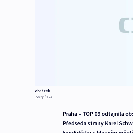
obrázek
Zdroj:
ČT24
Praha – TOP 09 odtajnila ob
Předseda strany Karel Schw
kandidátku v hlavním městě,