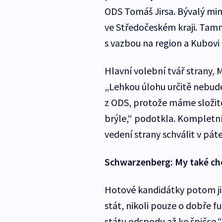
ODS Tomáš Jirsa. Bývalý min
ve Středočeském kraji. Tamn
s vazbou na region a Kubovi
Hlavní volební tvář strany,
„Lehkou úlohu určitě nebude
z ODS, protože máme složitou
brýle,“ podotkla. Kompletní
vedení strany schválit v páte
Schwarzenberg: My také chc
Hotové kandidátky potom již
stát, nikoli pouze o dobře f
státu odspodu až ke špičce,“