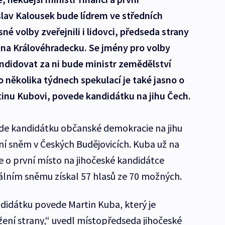
lav Kalousek bude lídrem ve středních
é volby zveřejnili i lidovci, předseda strany
 na Královéhradecku. Se jmény pro volby
ndidovat za ni bude ministr zemědělství
 několika týdnech spekulací je také jasno o
nu Kubovi, povede kandidátku na jihu Čech.
de kandidátku občanské demokracie na jihu
ní sněm v Českých Budějovicích. Kuba už na
e o první místo na jihočeské kandidátce
álním sněmu získal 57 hlasů ze 70 možných.
ndidátku povede Martin Kuba, který je
ení strany,“ uvedl místopředseda jihočeské