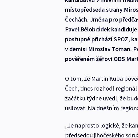
místopředseda strany Miros
Čechách. Jména pro předčasn
Pavel Bělobrádek kandiduje
postupně přichází SPOZ, ka
v demisi Miroslav Toman. Po
pověřeném šéfovi ODS Marti
O tom, že Martin Kuba pove
Čech, dnes rozhodl regionál
začátku týdne uvedl, že bud
usilovat. Na dnešním region
„Je naprosto logické, že ka
předsedou jihočeského sdruž