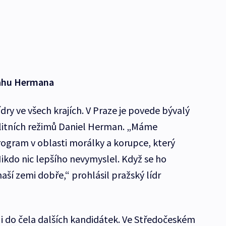
Prahu Hermana
lídry ve všech krajích. V Praze je povede bývalý
alitních režimů Daniel Herman. „Máme
ogram v oblasti morálky a korupce, který
 Nikdo nic lepšího nevymyslel. Když se ho
ší zemi dobře,“ prohlásil pražský lídr
 i do čela dalších kandidátek. Ve Středočeském