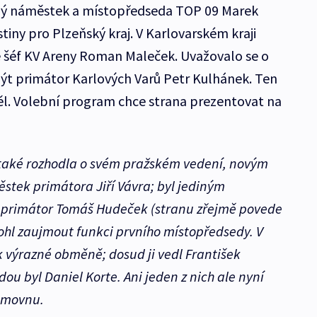
lý náměstek a místopředseda TOP 09 Marek
stiny pro Plzeňský kraj. V Karlovarském kraji
šéf KV Areny Roman Maleček. Uvažovalo se o
ýt primátor Karlových Varů Petr Kulhánek. Ten
ěl. Volební program chce strana prezentovat na
také rozhodla o svém pražském vedení, novým
stek primátora Jiří Vávra; byl jediným
 primátor Tomáš Hudeček (stranu zřejmě povede
hl zaujmout funkci prvního místopředsedy. V
k výrazné obměně; dosud ji vedl František
u byl Daniel Korte. Ani jeden z nich ale nyní
němovnu.