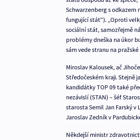
Schwarzenberg s odkazem n
fungující stát“). „Oproti v
sociální stát, samozřejmě n
problémy dneška na úkor bu
sám vede stranu na pražské
Miroslav Kalousek, ač Jihoče
Středočeském kraji. Stejně j
kandidátky TOP 09 také před
nezávislí (STAN) – šéf Staro
starosta Semil Jan Farský v 
Jaroslav Zedník v Pardubické
Někdejší ministr zdravotnic