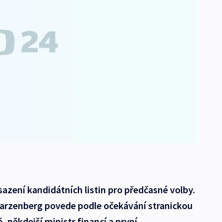
sazení kandidátních listin pro předčasné volby.
arzenberg povede podle očekávání stranickou
 někdejší ministr financí a první