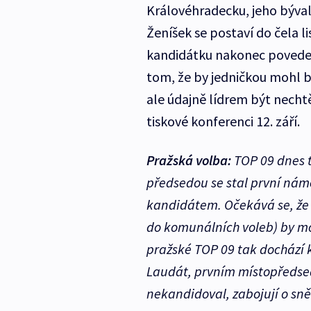
Královéhradecku, jeho býva
Ženíšek se postaví do čela li
kandidátku nakonec povede 
tom, že by jedničkou mohl b
ale údajně lídrem být necht
tiskové konferenci 12. září.
Pražská volba:
TOP 09 dnes 
předsedou se stal první námě
kandidátem. Očekává se, že
do komunálních voleb) by mo
pražské TOP 09 tak dochází 
Laudát, prvním místopředsedo
nekandidoval, zabojují o s