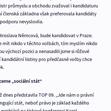
istr průmyslu a obchodu zvažoval i kandidaturu
í členská základna však preferovala kandidáty
 podporu nevyslovila.
 Miroslava Němcová, bude kandidovat v Praze.
 mít nikdo v těchto volbách, tím myslím nikdo
 výchozí pozici a nenasadili jsme si růžové
 kandidátní listiny pro předčasné volby chce
k.
eme „sociální stát“
 dnes představila TOP 09. „Jde nám o právní
ungující stát, neboť právo je základ každého
 prohlásil na tiskové konferenci Karel