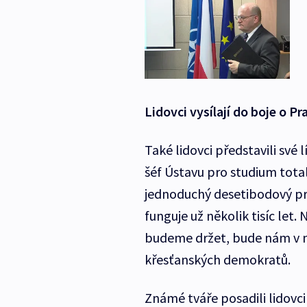
Lidovci vysílají do boje o 
Také lidovci představili své 
šéf Ústavu pro studium tot
jednoduchý desetibodový pr
funguje už několik tisíc let.
budeme držet, bude nám v na
křesťanských demokratů.
Známé tváře posadili lidovci