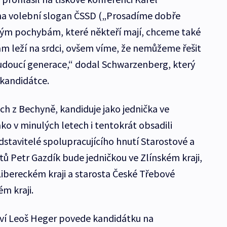
a volební slogan ČSSD („Prosadíme dobře
elkým pochybám, které někteří mají, chceme také
ám leží na srdci, ovšem víme, že nemůžeme řešit
doucí generace,“ dodal Schwarzenberg, který
 kandidátce.
ch z Bechyně, kandiduje jako jednička ve
ako v minulých letech i tentokrát obsadili
stavitelé spolupracujícího hnutí Starostové a
stů Petr Gazdík bude jedničkou ve Zlínském kraji,
Libereckém kraji a starosta České Třebové
m kraji.
tví Leoš Heger povede kandidátku na