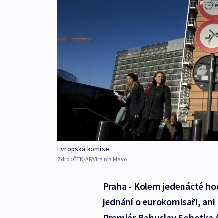
Evropská komise
Zdroj:
ČTK/AP/Virginia Mayo
Praha - Kolem jedenácté hodi
jednání o eurokomisaři, ani
Premiér Bohuslav Sobotka (