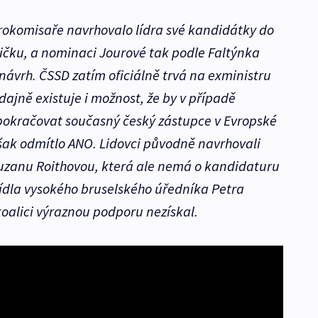
okomisaře navrhovalo lídra své kandidátky do
ičku, a nominaci Jourové tak podle Faltýnka
ávrh. ČSSD zatím oficiálně trvá na exministru
údajně existuje i možnost, že by v případě
pokračovat současný český zástupce v Evropské
však odmítlo ANO. Lidovci původně navrhovali
uzanu Roithovou, která ale nemá o kandidaturu
ídla vysokého bruselského úředníka Petra
koalici výraznou podporu nezískal.