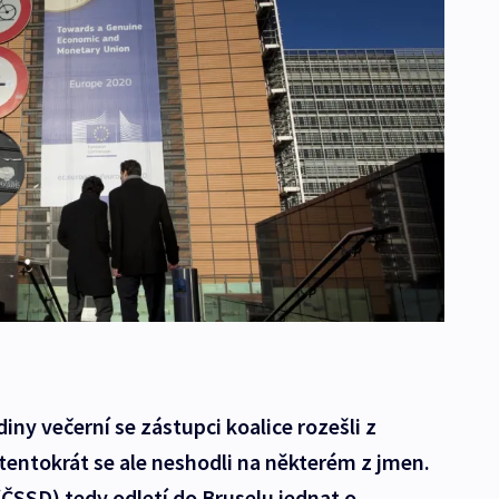
ny večerní se zástupci koalice rozešli z
 tentokrát se ale neshodli na některém z jmen.
ČSSD) tedy odletí do Bruselu jednat o