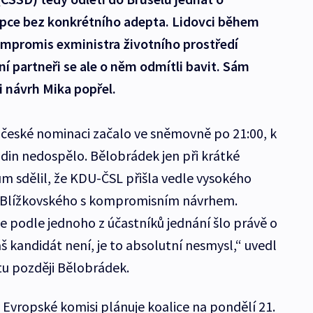
upce bez konkrétního adepta. Lidovci během
kompromis exministra životního prostředí
ční partneři se ale o něm odmítli bavit. Sám
i návrh Mika popřel.
o české nominaci začalo ve sněmovně po 21:00, k
din nedospělo. Bělobrádek jen při krátké
ům sdělil, že KDU-ČSL přišla vedle vysokého
a Blížkovského s kompromisním návrhem.
e podle jednoho z účastníků jednání šlo právě o
š kandidát není, je to absolutní nesmysl,“ uvedl
tu později Bělobrádek.
v Evropské komisi plánuje koalice na pondělí 21.