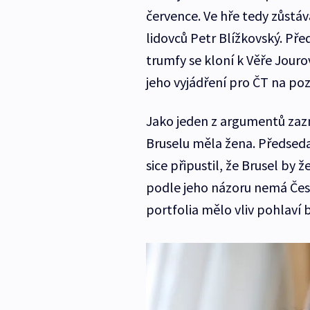
července. Ve hře tedy zůstáv
lidovců Petr Blížkovský. Př
trumfy se kloní k Věře Jour
jeho vyjádření pro ČT na po
Jako jeden z argumentů zaznív
Bruselu měla žena. Předsed
sice připustil, že Brusel by 
podle jeho názoru nemá Česká
portfolia mělo vliv pohlaví