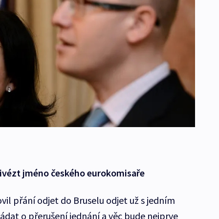
řivézt jméno českého eurokomisaře
il přání odjet do Bruselu odjet už s jedním
dat o přerušení jednání a věc bude nejprve