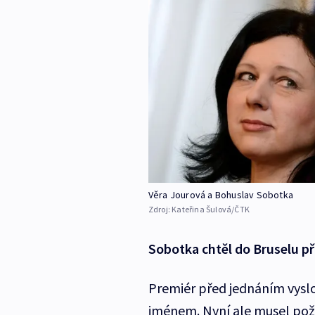
Věra Jourová a Bohuslav Sobotka
Zdroj:
Kateřina Šulová/ČTK
Sobotka chtěl do Bruselu p
Premiér před jednáním vyslov
jménem. Nyní ale musel požá