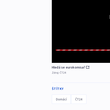
Hledá se eurokomisař
Zdroj:
ČT24
ŠTÍTKY
Domácí
ČT24