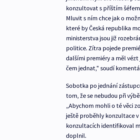
konzultovat s příštím šéfe
Mluvit s ním chce jak o mož
které by Česká republika mo
ministerstva jsou již rozebrá
politice. Zítra pojede prem
dalšími premiéry a měl vé
čem jednat," soudí komentá
Sobotka po jednání zástupců 
tom, že se nebudou při výb
„Abychom mohli o té věci z
ještě proběhly konzultace v 
konzultacích identifikoval m
doplnil.