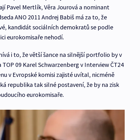
ají Pavel Mertlík, Věra Jourová a nominant
edseda ANO 2011 Andrej Babiš má za to, že
ové, kandidát sociálních demokratů se podle
zici eurokomisaře nehodí.
á i to, že větší šance na silnější portfolio by v
a TOP 09 Karel Schwarzenberg v Interview ČT24
ženu v Evropské komisi zajisté uvítal, nicméně
 republika tak silné postavení, že by na zisk
 budoucího eurokomisaře.