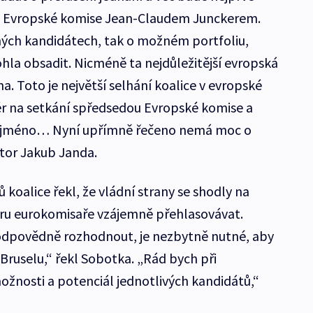
m Evropské komise Jean-Claudem Junckerem.
ných kandidátech, tak o možném portfoliu,
hla obsadit. Nicméně ta nejdůležitější evropská
na. Toto je největší selhání koalice v evropské
iér na setkání spředsedou Evropské komise a
zt jméno… Nyní upřímně řečeno nemá moc o
tor Jakub Janda.
koalice řekl, že vládní strany se shodly na
ěru eurokomisaře vzájemně přehlasovávat.
odpovědně rozhodnout, je nezbytně nutné, aby
Bruselu,“ řekl Sobotka. „Rád bych při
ožnosti a potenciál jednotlivých kandidátů,“