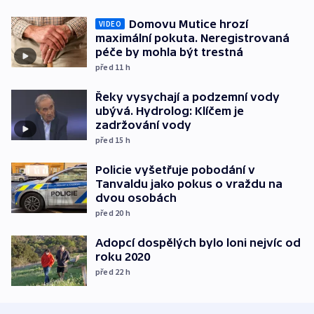
Domovu Mutice hrozí
VIDEO
maximální pokuta. Neregistrovaná
péče by mohla být trestná
před 11
h
Řeky vysychají a podzemní vody
ubývá. Hydrolog: Klíčem je
zadržování vody
před 15
h
Policie vyšetřuje pobodání v
Tanvaldu jako pokus o vraždu na
dvou osobách
před 20
h
Adopcí dospělých bylo loni nejvíc od
roku 2020
před 22
h