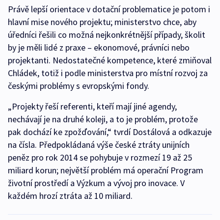
Právě lepší orientace v dotační problematice je potom i
hlavní mise nového projektu; ministerstvo chce, aby
úředníci řešili co možná nejkonkrétnější případy, školit
by je měli lidé z praxe – ekonomové, právníci nebo
projektanti. Nedostatečné kompetence, které zmiňoval
Chládek, totiž i podle ministerstva pro místní rozvoj za
českými problémy s evropskými fondy.
„Projekty řeší referenti, kteří mají jiné agendy,
nechávají je na druhé koleji, a to je problém, protože
pak dochází ke zpožďování,“ tvrdí Dostálová a odkazuje
na čísla. Předpokládaná výše české ztráty unijních
peněz pro rok 2014 se pohybuje v rozmezí 19 až 25
miliard korun; největší problém má operační Program
životní prostředí a Výzkum a vývoj pro inovace. V
každém hrozí ztráta až 10 miliard.