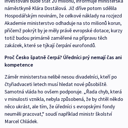
investování bude stát 20 milionů, informuje ministerská
náměstkyně Klára Dostálová. Již dříve potom sdělila
Hospodářským novinám, že celkové náklady na rozjezd
Akademie ministerstvo odhaduje na sto milionů korun,
přičemž pokrýt by je měly právě evropské dotace; kurzy
totiž budou primárně zaměřené na přípravu těch
zakázek, které se týkají čerpání eurofondů.
Proč Česko špatně čerpá? Úředníci prý nemají čas ani
kompetence
Záměr ministerstva nelibě nesou divadelníci, kteří po
čtyřiadvaceti letech musí hledat nové působiště.
Samotná vláda ho ovšem podporuje. „Řada chyb, která
v minulosti vznikla, nebyla způsobená, že by chtěl někdo
něco ukrást, ale tím, že úředníci s evropskými fondy
neuměli pracovat,“ soudí například ministr školství
Marcel Chládek.