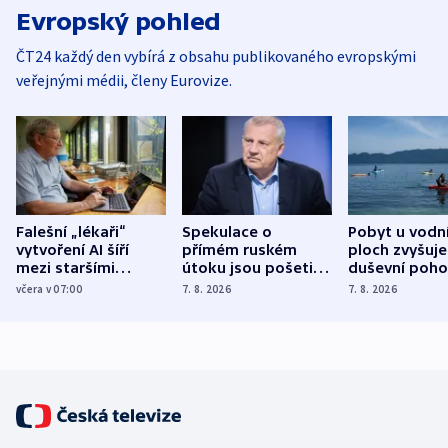
Evropský pohled
ČT24 každý den vybírá z obsahu publikovaného evropskými
veřejnými médii, členy Eurovize.
Falešní „lékaři“
Spekulace o
Pobyt u vodn
vytvoření AI šíří
přímém ruském
ploch zvyšuje
mezi staršími
útoku jsou pošetilé,
duševní poho
Poláky nebezpečné
míní estonský
ukázala
včera v 07:00
7. 8. 2026
7. 8. 2026
zdravotní rady
bezpečnostní
mezinárodní 
expert