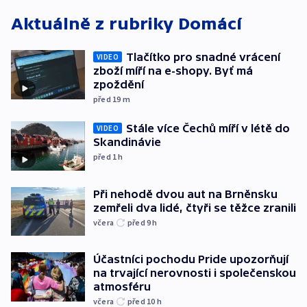
Aktuálně z rubriky
Domácí
Tlačítko pro snadné vrácení
VIDEO
zboží míří na e-shopy. Byť má
zpoždění
před 19
m
Stále více Čechů míří v létě do
VIDEO
Skandinávie
před 1
h
Při nehodě dvou aut na Brněnsku
zemřeli dva lidé, čtyři se těžce zranili
včera
před 9
h
Účastníci pochodu Pride upozorňují
na trvající nerovnosti i společenskou
atmosféru
včera
před 10
h