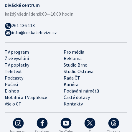
Divácké centrum
každý všední den:
8:00—16:00 hodin
261 136 113
info@ceskatelevize.cz
TV program
Pro média
Živé vysílání
Reklama
TV poplatky
Studio Brno
Teletext
Studio Ostrava
Podcasty
Rada ČT
Počasí
Kariéra
E-shop
Podávání námětů
Mobilní a TV aplikace
Časté dotazy
Vše o ČT
Kontakty
Instagram
Facebook
YouTube
X
Threads