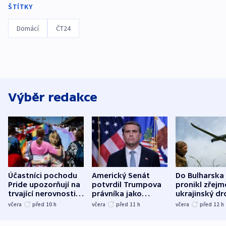
ŠTÍTKY
Domácí
ČT24
Výběr redakce
Účastníci pochodu
Americký Senát
Do Bulharska
Pride upozorňují na
potvrdil Trumpova
pronikl zřejm
trvající nerovnosti i
právníka jako
ukrajinský dr
společenskou
ministra
explodoval k
včera
před 10
h
včera
před 11
h
včera
před 12
h
atmosféru
spravedlnosti
od plynovod