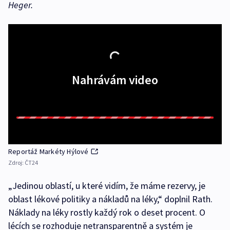
Heger.
Nahrávám video
Reportáž Markéty Hýlové
Zdroj:
ČT24
„Jedinou oblastí, u které vidím, že máme rezervy, je
oblast lékové politiky a nákladů na léky,“ doplnil Rath.
Náklady na léky rostly každý rok o deset procent. O
lécích se rozhoduje netransparentně a systém je