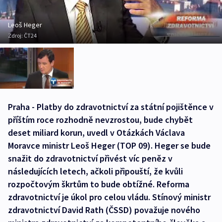
Leoš Heger
Zdroj:
ČT24
Praha - Platby do zdravotnictví za státní pojištěnce v
příštím roce rozhodně nevzrostou, bude chybět
deset miliard korun, uvedl v Otázkách Václava
Moravce ministr Leoš Heger (TOP 09). Heger se bude
snažit do zdravotnictví přivést víc peněz v
následujících letech, ačkoli připouští, že kvůli
rozpočtovým škrtům to bude obtížné. Reforma
zdravotnictví je úkol pro celou vládu. Stínový ministr
zdravotnictví David Rath (ČSSD) považuje nového