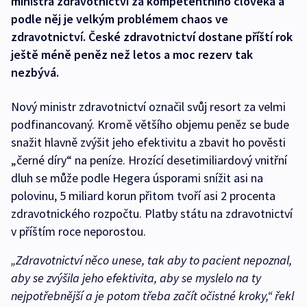
ministra zdravotnictví za kompetentního člověka a
podle něj je velkým problémem chaos ve
zdravotnictví. České zdravotnictví dostane příští rok
ještě méně peněz než letos a moc rezerv tak
nezbývá.
Nový ministr zdravotnictví označil svůj resort za velmi
podfinancovaný. Kromě většího objemu peněz se bude
snažit hlavně zvýšit jeho efektivitu a zbavit ho pověsti
„černé díry“ na peníze. Hrozící desetimiliardový vnitřní
dluh se může podle Hegera úsporami snížit asi na
polovinu, 5 miliard korun přitom tvoří asi 2 procenta
zdravotnického rozpočtu. Platby státu na zdravotnictví
v příštím roce neporostou.
„Zdravotnictví něco unese, tak aby to pacient nepoznal,
aby se zvýšila jeho efektivita, aby se myslelo na ty
nejpotřebnější a je potom třeba začít očistné kroky,“ řekl