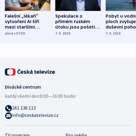
Falešní „lékaři“
Spekulace o
Pobyt u vodn
vytvoření AI šíří
přímém ruském
ploch zvyšuje
mezi staršími
útoku jsou pošetilé,
duševní poho
Poláky nebezpečné
míní estonský
ukázala
včera v 07:00
7. 8. 2026
7. 8. 2026
zdravotní rady
bezpečnostní
mezinárodní 
expert
Divácké centrum
každý všední den:
8:00—16:00 hodin
261 136 113
info@ceskatelevize.cz
TV program
Pro média