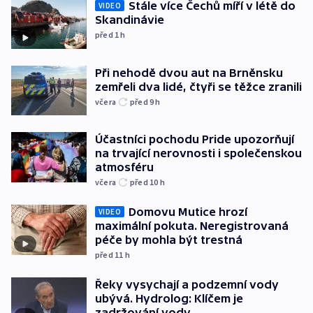
Stále více Čechů míří v létě do
VIDEO
Skandinávie
před 1
h
Při nehodě dvou aut na Brněnsku
zemřeli dva lidé, čtyři se těžce zranili
včera
před 9
h
Účastníci pochodu Pride upozorňují
na trvající nerovnosti i společenskou
atmosféru
včera
před 10
h
Domovu Mutice hrozí
VIDEO
maximální pokuta. Neregistrovaná
péče by mohla být trestná
před 11
h
Řeky vysychají a podzemní vody
ubývá. Hydrolog: Klíčem je
zadržování vody