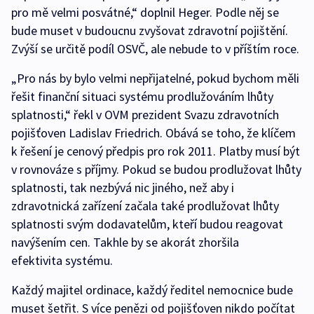
pro mě velmi posvátné,“ doplnil Heger. Podle něj se
bude muset v budoucnu zvyšovat zdravotní pojištění.
Zvýší se určitě podíl OSVČ, ale nebude to v příštím roce.
„Pro nás by bylo velmi nepřijatelné, pokud bychom měli
řešit finanční situaci systému prodlužováním lhůty
splatnosti,“ řekl v OVM prezident Svazu zdravotních
pojišťoven Ladislav Friedrich. Obává se toho, že klíčem
k řešení je cenový předpis pro rok 2011. Platby musí být
v rovnováze s příjmy. Pokud se budou prodlužovat lhůty
splatnosti, tak nezbývá nic jiného, než aby i
zdravotnická zařízení začala také prodlužovat lhůty
splatnosti svým dodavatelům, kteří budou reagovat
navýšením cen. Takhle by se akorát zhoršila
efektivita systému.
Každý majitel ordinace, každý ředitel nemocnice bude
muset šetřit. S více penězi od pojišťoven nikdo počítat