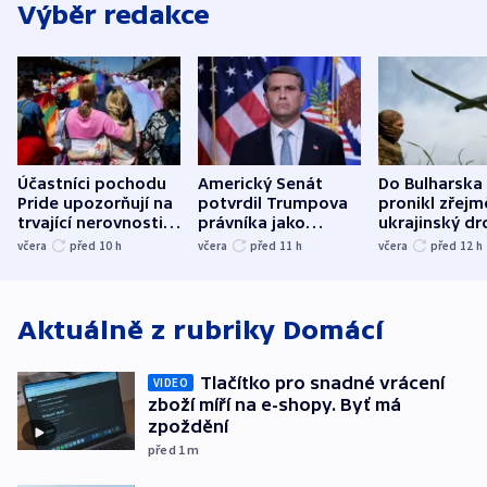
Výběr redakce
Účastníci pochodu
Americký Senát
Do Bulharska
Pride upozorňují na
potvrdil Trumpova
pronikl zřejm
trvající nerovnosti i
právníka jako
ukrajinský dr
společenskou
ministra
explodoval k
včera
před 10
h
včera
před 11
h
včera
před 12
h
atmosféru
spravedlnosti
od plynovod
Aktuálně z rubriky
Domácí
Tlačítko pro snadné vrácení
VIDEO
zboží míří na e-shopy. Byť má
zpoždění
před 1
m