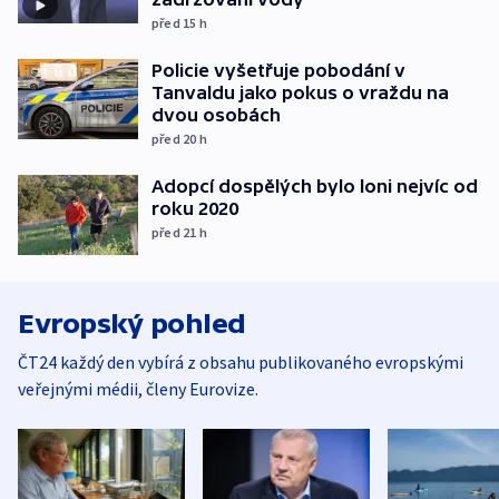
před 15
h
Policie vyšetřuje pobodání v
Tanvaldu jako pokus o vraždu na
dvou osobách
před 20
h
Adopcí dospělých bylo loni nejvíc od
roku 2020
před 21
h
Evropský pohled
ČT24 každý den vybírá z obsahu publikovaného evropskými
veřejnými médii, členy Eurovize.