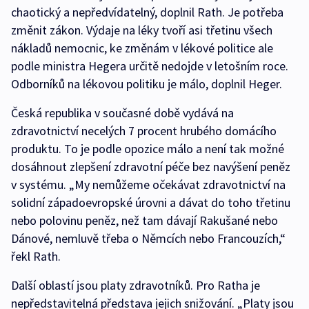
chaotický a nepředvídatelný, doplnil Rath. Je potřeba
změnit zákon. Výdaje na léky tvoří asi třetinu všech
nákladů nemocnic, ke změnám v lékové politice ale
podle ministra Hegera určitě nedojde v letošním roce.
Odborníků na lékovou politiku je málo, doplnil Heger.
Česká republika v současné době vydává na
zdravotnictví necelých 7 procent hrubého domácího
produktu. To je podle opozice málo a není tak možné
dosáhnout zlepšení zdravotní péče bez navýšení peněz
v systému. „My nemůžeme očekávat zdravotnictví na
solidní západoevropské úrovni a dávat do toho třetinu
nebo polovinu peněz, než tam dávají Rakušané nebo
Dánové, nemluvě třeba o Němcích nebo Francouzích,“
řekl Rath.
Další oblastí jsou platy zdravotníků. Pro Ratha je
nepředstavitelná představa jejich snižování. „Platy jsou