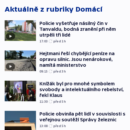
Aktuálně z rubriky
Domácí
Policie vyšetřuje násilný čin v
Tanvaldu, bodná zranění při něm
utrpěli tři lidé
17:03
před 1
h
Hejtmani řeší chybějící peníze na
opravu silnic. Jsou nenárokové,
namítá ministerstvo
09:15
před 3
h
Knížák byl pro mnohé symbolem
svobody a intelektuálního rebelství,
řekl Klaus
11:30
před 5
h
Policie obvinila pět lidí v souvislosti s
veřejnou soutěží Správy železnic
13:08
před 5
h