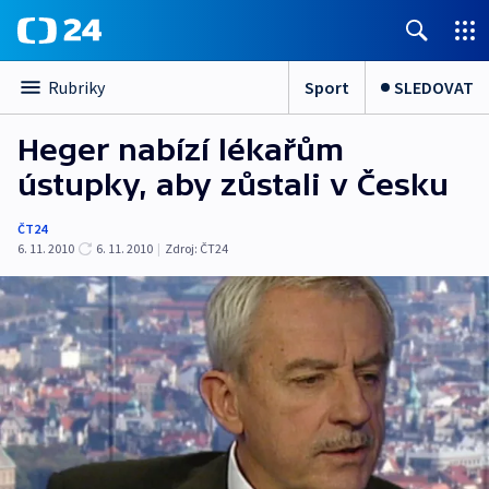
Sport
SLEDOVAT
Rubriky
Heger nabízí lékařům
ústupky, aby zůstali v Česku
ČT24
6. 11. 2010
6. 11. 2010
|
Zdroj:
ČT24