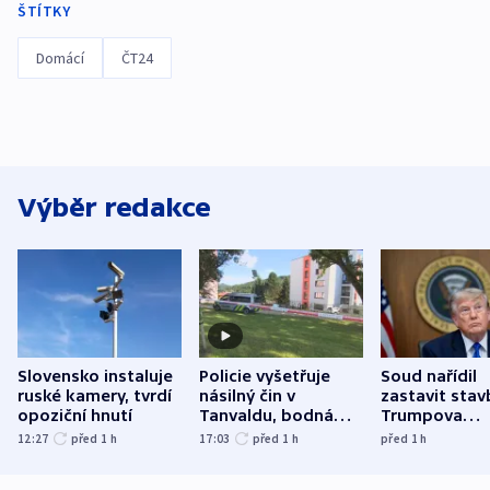
ŠTÍTKY
Domácí
ČT24
Výběr redakce
Slovensko instaluje
Policie vyšetřuje
Soud nařídil
ruské kamery, tvrdí
násilný čin v
zastavit stav
opoziční hnutí
Tanvaldu, bodná
Trumpova
zranění při něm
tanečního sá
12:27
před 1
h
17:03
před 1
h
před 1
h
utrpěli tři lidé