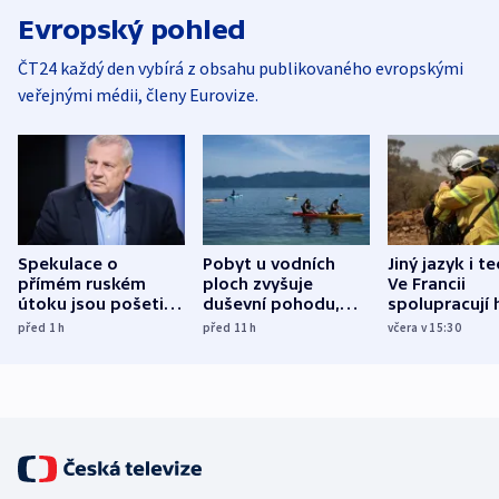
Evropský pohled
ČT24 každý den vybírá z obsahu publikovaného evropskými
veřejnými médii, členy Eurovize.
Spekulace o
Pobyt u vodních
Jiný jazyk i t
přímém ruském
ploch zvyšuje
Ve Francii
útoku jsou pošetilé,
duševní pohodu,
spolupracují h
míní estonský
ukázala
různých zemí
před 1
h
před 11
h
včera v 15:30
bezpečnostní
mezinárodní studie
expert