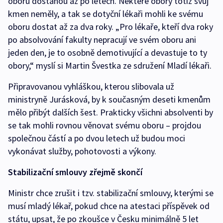
oboru dostanou až po letech. Některé obory totiž svůj
kmen neměly, a tak se dotyční lékaři mohli ke svému
oboru dostat až za dva roky. „Pro lékaře, kteří dva roky
po absolvování fakulty nepracují ve svém oboru ani
jeden den, je to osobně demotivující a devastuje to ty
obory,“ myslí si Martin Švestka ze sdružení Mladí lékaři.
Připravovanou vyhláškou, kterou slibovala už
ministryně Jurásková, by k současným deseti kmenům
mělo přibýt dalších šest. Prakticky všichni absolventi by
se tak mohli rovnou věnovat svému oboru – projdou
společnou částí a po dvou letech už budou moci
vykonávat služby, pohotovosti a výkony.
Stabilizační smlouvy zřejmě skončí
Ministr chce zrušit i tzv. stabilizační smlouvy, kterými se
musí mladý lékař, pokud chce na atestaci příspěvek od
státu, upsat, že po zkoušce v Česku minimálně 5 let