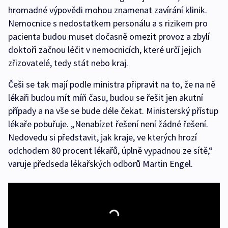
hromadné výpovědi mohou znamenat zavírání klinik.
Nemocnice s nedostatkem personálu a s rizikem pro
pacienta budou muset dočasně omezit provoz a zbylí
doktoři začnou léčit v nemocnicích, které určí jejich
zřizovatelé, tedy stát nebo kraj.
Češi se tak mají podle ministra připravit na to, že na ně
lékaři budou mít míň času, budou se řešit jen akutní
případy a na vše se bude déle čekat. Ministerský přístup
lékaře pobuřuje. „Nenabízet řešení není žádné řešení.
Nedovedu si představit, jak kraje, ve kterých hrozí
odchodem 80 procent lékařů, úplně vypadnou ze sítě,“
varuje předseda lékařských odborů Martin Engel.