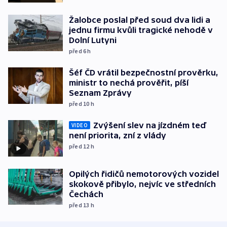
Žalobce poslal před soud dva lidi a
jednu firmu kvůli tragické nehodě v
Dolní Lutyni
před 6
h
Šéf ČD vrátil bezpečnostní prověrku,
ministr to nechá prověřit, píší
Seznam Zprávy
před 10
h
Zvýšení slev na jízdném teď
VIDEO
není priorita, zní z vlády
před 12
h
Opilých řidičů nemotorových vozidel
skokově přibylo, nejvíc ve středních
Čechách
před 13
h