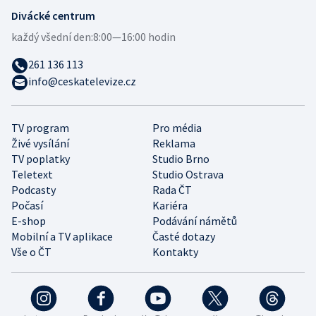
Divácké centrum
každý všední den:
8:00—16:00 hodin
261 136 113
info@ceskatelevize.cz
TV program
Pro média
Živé vysílání
Reklama
TV poplatky
Studio Brno
Teletext
Studio Ostrava
Podcasty
Rada ČT
Počasí
Kariéra
E-shop
Podávání námětů
Mobilní a TV aplikace
Časté dotazy
Vše o ČT
Kontakty