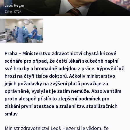
Leoš Heger
Zdroj:
ČT24
Praha – Ministerstvo zdravotnictví chystá krizové
scénáře pro případ, že čeští lékaři skutečně naplní
své hrozby a hromadně odejdou z práce. Výpovědí už
hrozí na čtyři tisíce doktorů. Ačkoliv ministerstvo
jejich požadavky na zvýšení platů považuje za
oprávněné, vyslyšet je zatím nemůže. Absolventům
proto alespoň přislíbilo zlepšení podmínek pro
získání první atestace a zrušení tzv. stabilizačních
smluv.
Ministr zdravotnictví Leoš Heger si je vědom, že