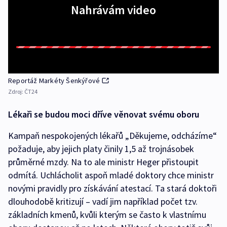
Nahrávám video
Reportáž Markéty Šenkýřové
Zdroj:
ČT24
Lékaři se budou moci dříve věnovat svému oboru
Kampaň nespokojených lékařů „Děkujeme, odcházíme“
požaduje, aby jejich platy činily 1,5 až trojnásobek
průměrné mzdy. Na to ale ministr Heger přistoupit
odmítá. Uchlácholit aspoň mladé doktory chce ministr
novými pravidly pro získávání atestací. Ta stará doktoři
dlouhodobě kritizují – vadí jim například počet tzv.
základních kmenů, kvůli kterým se často k vlastnímu