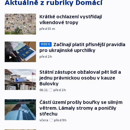
Aktuálně z rubriky
Domácí
Krátké ochlazení vystřídají
víkendové tropy
před 55
m
Začínají platit přísnější pravidla
VIDEO
pro ukrajinské uprchlíky
před 2
h
Státní zástupce obžaloval pět lidí a
jednu právnickou osobu v kauze
Bulovky
06:11
před 2
h
Částí území prošly bouřky se silným
větrem. Lámaly stromy a poničily
střechu
včera
před 9
h