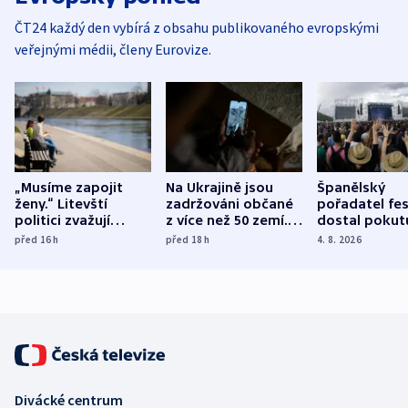
ČT24 každý den vybírá z obsahu publikovaného evropskými
veřejnými médii, členy Eurovize.
„Musíme zapojit
Na Ukrajině jsou
Španělský
ženy.“ Litevští
zadržováni občané
pořadatel fes
politici zvažují
z více než 50 zemí.
dostal pokut
dohodu o
Bojovali na straně
nekalé prakti
před 16
h
před 18
h
4. 8. 2026
demografii
Ruska
Divácké centrum