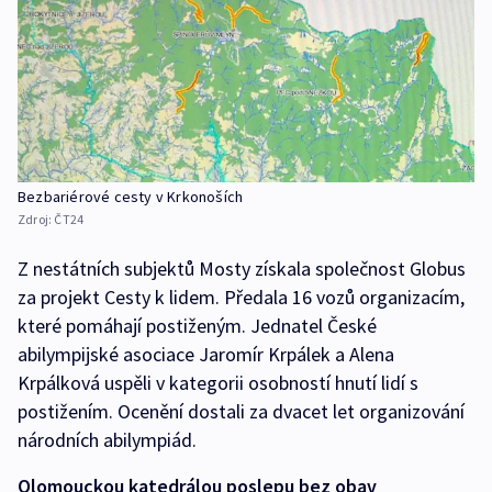
Bezbariérové cesty v Krkonoších
Zdroj:
ČT24
Z nestátních subjektů Mosty získala společnost Globus
za projekt Cesty k lidem. Předala 16 vozů organizacím,
které pomáhají postiženým. Jednatel České
abilympijské asociace Jaromír Krpálek a Alena
Krpálková uspěli v kategorii osobností hnutí lidí s
postižením. Ocenění dostali za dvacet let organizování
národních abilympiád.
Olomouckou katedrálou poslepu bez obav