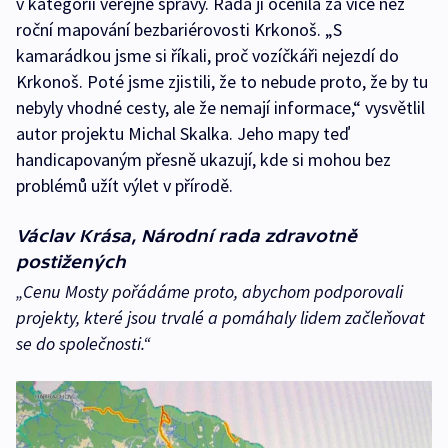
v kategorii veřejné správy. Rada ji ocenila za více než
roční mapování bezbariérovosti Krkonoš. „S
kamarádkou jsme si říkali, proč vozíčkáři nejezdí do
Krkonoš. Poté jsme zjistili, že to nebude proto, že by tu
nebyly vhodné cesty, ale že nemají informace,“ vysvětlil
autor projektu Michal Skalka. Jeho mapy teď
handicapovaným přesně ukazují, kde si mohou bez
problémů užít výlet v přírodě.
Václav Krása, Národní rada zdravotně
postižených
„Cenu Mosty pořádáme proto, abychom podporovali
projekty, které jsou trvalé a pomáhaly lidem začleňovat
se do společnosti.“