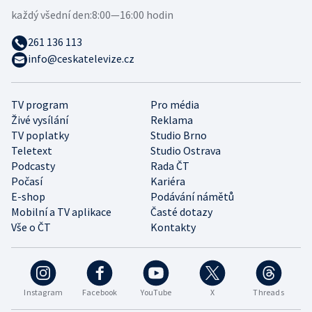
každý všední den:
8:00—16:00 hodin
261 136 113
info@ceskatelevize.cz
TV program
Pro média
Živé vysílání
Reklama
TV poplatky
Studio Brno
Teletext
Studio Ostrava
Podcasty
Rada ČT
Počasí
Kariéra
E-shop
Podávání námětů
Mobilní a TV aplikace
Časté dotazy
Vše o ČT
Kontakty
Instagram
Facebook
YouTube
X
Threads