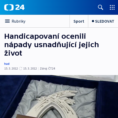
Sport
SLEDOVAT
Rubriky
Handicapovaní ocenili
nápady usnadňující jejich
život
had
15. 3. 2012
15. 3. 2012
|
Zdroj:
ČT24