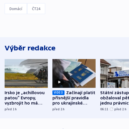
Domácí
ČT24
Výběr redakce
Irsko je „achillovou
Začínají platit
Státní zástu
VIDEO
patou“ Evropy,
přísnější pravidla
obžaloval pět 
vyzbrojit ho má
pro ukrajinské
jednu právni
Francie
uprchlíky
osobu v kauz
před 1
h
před 2
h
06:11
před 2
h
Bulovky