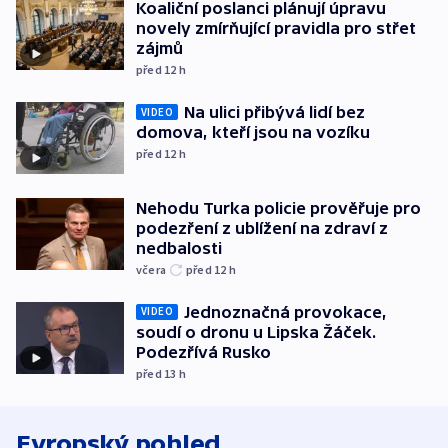
Koaliční poslanci plánují úpravu
novely zmírňující pravidla pro střet
zájmů
před 12
h
Na ulici přibývá lidí bez
VIDEO
domova, kteří jsou na vozíku
před 12
h
Nehodu Turka policie prověřuje pro
podezření z ublížení na zdraví z
nedbalosti
včera
před 12
h
Jednoznačná provokace,
VIDEO
soudí o dronu u Lipska Žáček.
Podezřívá Rusko
před 13
h
Evropský pohled