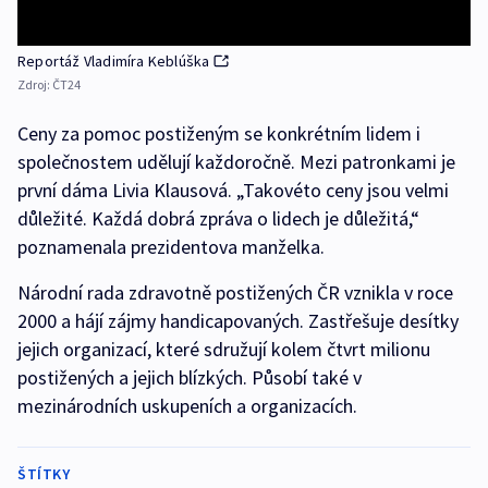
Reportáž Vladimíra Keblúška
Zdroj:
ČT24
Ceny za pomoc postiženým se konkrétním lidem i
společnostem udělují každoročně. Mezi patronkami je
první dáma Livia Klausová. „Takovéto ceny jsou velmi
důležité. Každá dobrá zpráva o lidech je důležitá,“
poznamenala prezidentova manželka.
Národní rada zdravotně postižených ČR vznikla v roce
2000 a hájí zájmy handicapovaných. Zastřešuje desítky
jejich organizací, které sdružují kolem čtvrt milionu
postižených a jejich blízkých. Působí také v
mezinárodních uskupeních a organizacích.
ŠTÍTKY