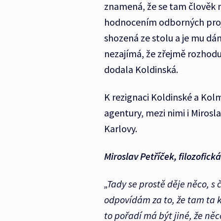
znamená, že se tam člověk 
hodnocením odborných proje
shozená ze stolu a je mu dá
nezajímá, že zřejmě rozhodují
dodala Koldinská.
K rezignaci Koldinské a Kolm
agentury, mezi nimi i Mirosla
Karlovy.
Miroslav Petříček, filozofick
„Tady se prostě děje něco, s 
odpovídám za to, že tam ta k
to pořadí má být jiné, že ně