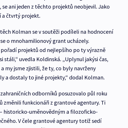
 se ani jeden z těchto projektů neobjevil. Jako
 a čtvrtý projekt.
jtěch Kolman se v soutěži podíleli na hodnocení
 se o mnohamilionový grant ucházely.
ořadí projektů od nejlepšího po ty výrazně
i stáli,“ uvedla Koldinská. „Uplynul jakýsi čas,
a my jsme zjistili, že ty, co byly navrženy
 a dostaly to jiné projekty,“ dodal Kolman.
i zahraničních odborníků posuzovalo půl roku
 změnili funkcionáři z grantové agentury. Ti
– historicko-uměnovědným a filozoficko-
čného. V čele grantové agentury totiž sedí