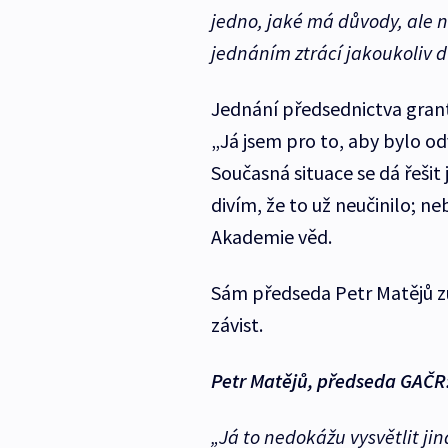
jedno, jaké má důvody, ale n
jednáním ztrácí jakoukoliv d
Jednání předsednictva gran
„Já jsem pro to, aby bylo o
Současná situace se dá řešit
divím, že to už neučinilo; n
Akademie věd.
Sám předseda Petr Matějů zů
závist.
Petr Matějů, předseda GAČR
„Já to nedokážu vysvětlit jin