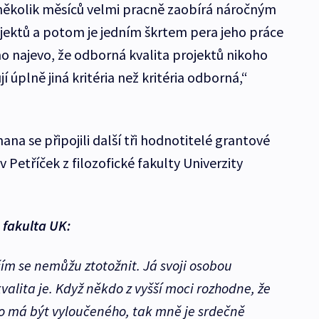
několik měsíců velmi pracně zaobírá náročným
ktů a potom je jedním škrtem pera jeho práce
no najevo, že odborná kvalita projektů nikoho
 úplně jiná kritéria než kritéria odborná,“
ana se připojili další tři hodnotitelé grantové
v Petříček z filozofické fakulty Univerzity
á fakulta UK:
čím se nemůžu ztotožnit. Já svoji osobou
valita je. Když někdo z vyšší moci rozhodne, že
co má být vyloučeného, tak mně je srdečně