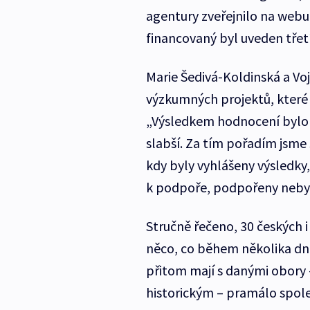
agentury zveřejnilo na webu,
financovaný byl uveden třetí
Marie Šedivá-Koldinská a Vo
výzkumných projektů, které
„Výsledkem hodnocení bylo p
slabší. Za tím pořadím jsme s
kdy byly vyhlášeny výsledky, 
k podpoře, podpořeny nebyly
Stručně řečeno, 30 českých 
něco, co během několika dnů
přitom mají s danými obory 
historickým – pramálo spole