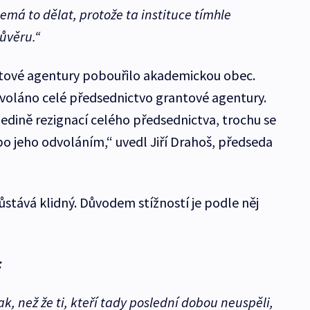
emá to dělat, protože ta instituce tímhle
ůvěru.“
tové agentury pobouřilo akademickou obec.
dvoláno celé předsednictvo grantové agentury.
 jedině rezignací celého předsednictva, trochu se
ebo jeho odvoláním,“ uvedl Jiří Drahoš, předseda
stává klidný. Důvodem stížností je podle něj
:
ak, než že ti, kteří tady poslední dobou neuspěli,