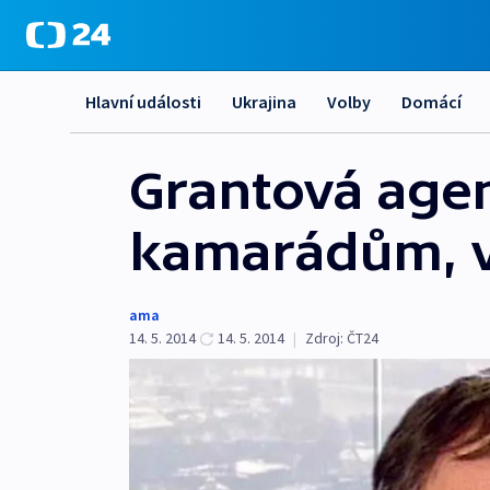
Hlavní události
Ukrajina
Volby
Domácí
Grantová agen
kamarádům, v
ama
14. 5. 2014
14. 5. 2014
|
Zdroj:
ČT24