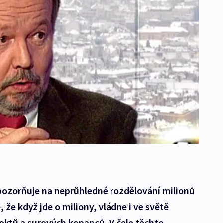
ozorňuje na neprůhledné rozdělování milionů
 že když jde o miliony, vládne i ve světě
oktů a surových kopanců. V čele těchto