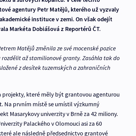
tové agentury Petr Matějů, kterého už vyzvaly
akademické instituce v zemi. On však odejít
ala Markéta Dobiášová z Reportérů ČT.
Petrem Matějů změnila ze své mocenské pozice
 rozdělit až stamilionové granty. Zasáhla tak do
ložené z desítek tuzemských a zahraničních
 projekty, které měly být grantovou agenturou
t. Na prvním místě se umístil výzkumný
kt Masarykovy univerzity v Brně za 42 miliony.
Univerzity Palackého v Olomouci asi za 60
které ale následně předsednictvo grantové