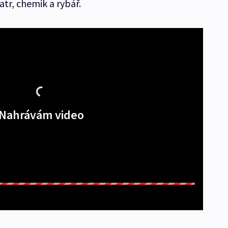
tr, chemik a rybář.
Nahrávám video