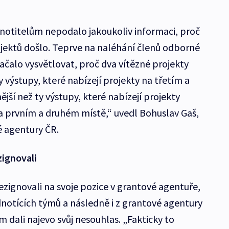
otitelům nepodalo jakoukoliv informaci, proč
ojektů došlo. Teprve na naléhání členů odborné
ačalo vysvětlovat, proč dva vítězné projekty
ty výstupy, které nabízejí projekty na třetím a
jší než ty výstupy, které nabízejí projekty
 prvním a druhém místě,“ uvedl Bohuslav Gaš,
é agentury ČR.
ignovali
ezignovali na svoje pozice v grantové agentuře,
dnotících týmů a následně i z grantové agentury
 dali najevo svůj nesouhlas. „Fakticky to