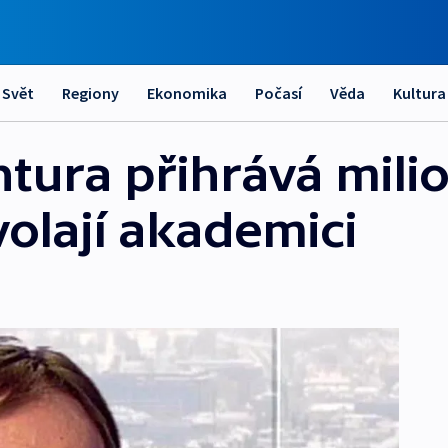
Svět
Regiony
Ekonomika
Počasí
Věda
Kultura
tura přihrává mili
olají akademici