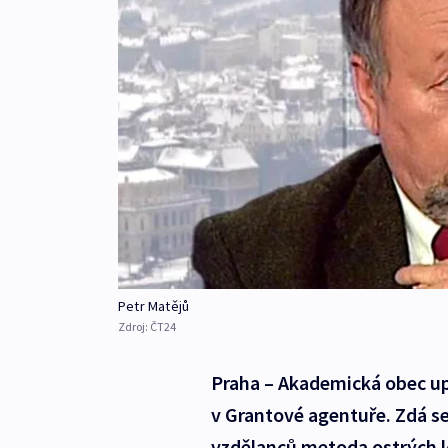
Petr Matějů
Zdroj:
ČT24
Praha – Akademická obec up
v Grantové agentuře. Zdá se,
vzdělanců metoda ostrých l