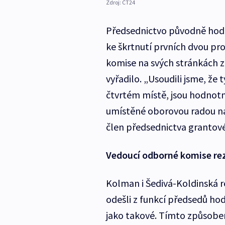
Zdroj:
ČT24
Předsednictvo původně hodn
ke škrtnutí prvních dvou pr
komise na svých stránkách z
vyřadilo. „Usoudili jsme, že 
čtvrtém místě, jsou hodnotně
umístěné oborovou radou na
člen předsednictva grantov
Vedoucí odborné komise rez
Kolman i Šedivá-Koldinská r
odešli z funkcí předsedů ho
jako takové. Tímto způsobem