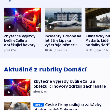
Zbytečné výjezdy
Incidenty s drony na
Klimatický b
kvůli eCallu a
letišti v Lipsku
Maďarů. Lidé 
obtěžující hovory
vyšetřuje Německo
podniky šetří
zdržují záchranáře
jako úmyslný pokus
omezuje se d
před 42
m
10:56
před 1
h
12:08
před 1
h
o způsobení
i svícení
exploze
Aktuálně z rubriky
Domácí
Zbytečné výjezdy kvůli eCallu a
obtěžující hovory zdržují záchranáře
před 42
m
České firmy usilují o zakázky
VIDEO
při dostavbě Dukovan