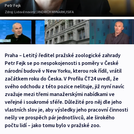
Petr Fejk
Zdroj:
Lidové noviny/JINDRICH MYNARIK/ISIFA
Praha – Letitý ředitel pražské zoologické zahrady
Petr Fejk se po nespokojenosti s poměry v České
národní budově v New Yorku, kterou rok řídil, vrátil
začátkem roku do Česka. V Profilu ČT24 uvedl, že
svého odchodu z této pozice nelituje, již nyní navíc
zvažuje mezi třemi manažerskými nabídkami ve
veřejné i soukromé sféře. Důležité pro něj dle jeho
vlastních slov je, aby výsledky jeho pracovní činnosti
nešly ve prospěch pár jednotlivců, ale širokého
počtu lidí – jako tomu bylo v pražské zoo.