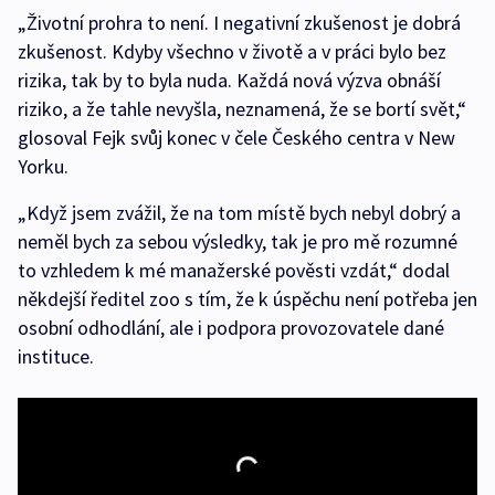
„Životní prohra to není. I negativní zkušenost je dobrá
zkušenost. Kdyby všechno v životě a v práci bylo bez
rizika, tak by to byla nuda. Každá nová výzva obnáší
riziko, a že tahle nevyšla, neznamená, že se bortí svět,“
glosoval Fejk svůj konec v čele Českého centra v New
Yorku.
„Když jsem zvážil, že na tom místě bych nebyl dobrý a
neměl bych za sebou výsledky, tak je pro mě rozumné
to vzhledem k mé manažerské pověsti vzdát,“ dodal
někdejší ředitel zoo s tím, že k úspěchu není potřeba jen
osobní odhodlání, ale i podpora provozovatele dané
instituce.