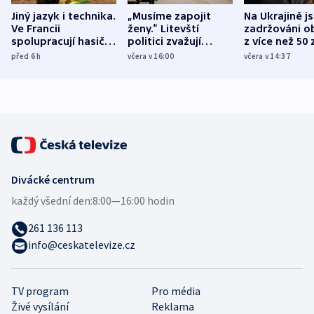
Jiný jazyk i technika.
„Musíme zapojit
Na Ukrajině j
Ve Francii
ženy.“ Litevští
zadržováni o
spolupracují hasiči z
politici zvažují
z více než 50 
různých zemí
dohodu o
Bojovali na s
před 6
h
včera v 16:00
včera v 14:37
demografii
Ruska
Divácké centrum
každý všední den:
8:00—16:00 hodin
261 136 113
info@ceskatelevize.cz
TV program
Pro média
Živé vysílání
Reklama