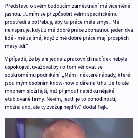
Představu o svém budoucím zaměstnání má víceméně
jasnou. „Umím se přizpůsobit velmi specifickému
prostředí a potřebuji, aby ta práce měla smysl. Mě
neinspiruje, když z mé dobré práce zbohatnou jeden dva
lidé - mě zajímá, když z mé dobré práce mají prospěch
masy lidí.“
V případě, že by ani jedna z pracovních nabídek nebyla
uspokojivá, uvažoval by i o tom věnovat se
soukromému podnikání. „Mám i některé nápady, které
jsou mým osobním know-how o díře na trhu. Je to ale
mnohem složitější, než přijmout nabídku nějaké
etablované firmy. Nevím, jestli je to pohodlností,
možná ano, ale ty zvažuji nejdřív,“ dodal Fejk.