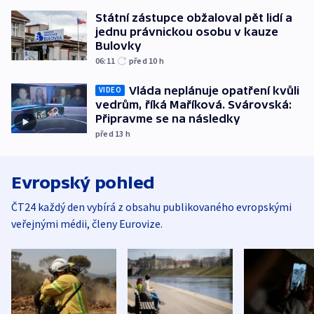
Státní zástupce obžaloval pět lidí a
jednu právnickou osobu v kauze
Bulovky
06:11
před 10
h
Vláda neplánuje opatření kvůli
VIDEO
vedrům, říká Maříková. Svárovská:
Připravme se na následky
před 13
h
Evropský pohled
ČT24 každý den vybírá z obsahu publikovaného evropskými
veřejnými médii, členy Eurovize.