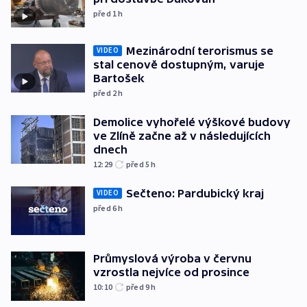
před 1
h
Mezinárodní terorismus se
VIDEO
stal cenově dostupným, varuje
Bartošek
před 2
h
Demolice vyhořelé výškové budovy
ve Zlíně začne až v následujících
dnech
12:29
před 5
h
Sečteno: Pardubický kraj
VIDEO
před 6
h
Průmyslová výroba v červnu
vzrostla nejvíce od prosince
10:10
před 9
h