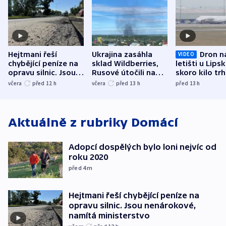
Hejtmani řeší
Ukrajina zasáhla
Dron n
VIDEO
chybějící peníze na
sklad Wildberries,
letišti u Lips
opravu silnic. Jsou
Rusové útočili na
skoro kilo trh
nenárokové, namítá
trh, hasiče či
indicie ukazuj
včera
před 12
h
včera
před 13
h
před 13
h
ministerstvo
stadion
Rusko
Aktuálně z rubriky
Domácí
Adopcí dospělých bylo loni nejvíc od
roku 2020
před 4
m
Hejtmani řeší chybějící peníze na
opravu silnic. Jsou nenárokové,
namítá ministerstvo