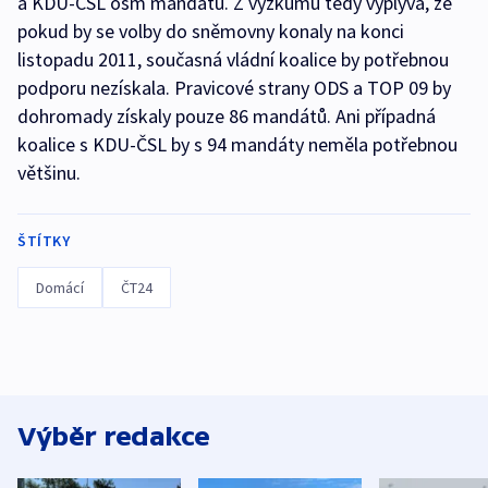
a KDU-ČSL osm mandátů. Z výzkumu tedy vyplývá, že
pokud by se volby do sněmovny konaly na konci
listopadu 2011, současná vládní koalice by potřebnou
podporu nezískala. Pravicové strany ODS a TOP 09 by
dohromady získaly pouze 86 mandátů. Ani případná
koalice s KDU-ČSL by s 94 mandáty neměla potřebnou
většinu.
ŠTÍTKY
Domácí
ČT24
Výběr redakce