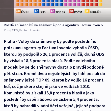
Rozdělení mandátů ve sněmovně podle agentury Factum Invenio
Zdroj:
ČT24/Factum Invenio
Praha - Volby do sněmovny by podle posledního
průzkumu agentury Factum Invenio vyhrála ČSSD,
kterou by podpořilo 26,1 procenta voličů, druhá ODS
by získala 18,8 procenta hlasů. Podle volebního
modelu by se do sněmovny dostalo pravděpodobně
pět stran. Kromě dvou nejsilnějších by lidé poslali do
sněmovny ještě TOP 09, kterou by volilo 16 procent
lidí, což je skoro stejně jako ve volbách 2010.
Komunisté by získali 15,8 procenta hlasů a jako
poslední by uspěli lidovci se ziskem 5,4 procenta,
kteří by nahradili vládní Věci veřejné, jejichž podpora