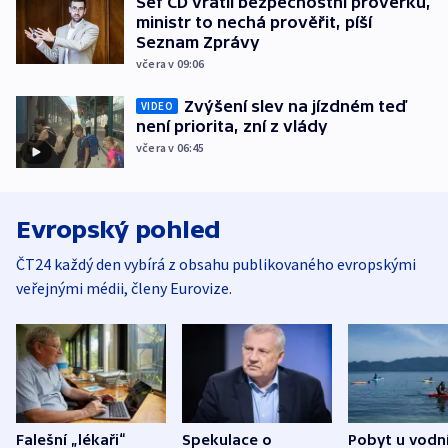
Šéf ČD vrátil bezpečnostní prověrku,
ministr to nechá prověřit, píší
Seznam Zprávy
včera v 09:06
Zvýšení slev na jízdném teď
VIDEO
není priorita, zní z vlády
včera v 06:45
Evropský pohled
ČT24 každý den vybírá z obsahu publikovaného evropskými
veřejnými médii, členy Eurovize.
Falešní „lékaři“
Spekulace o
Pobyt u vodn