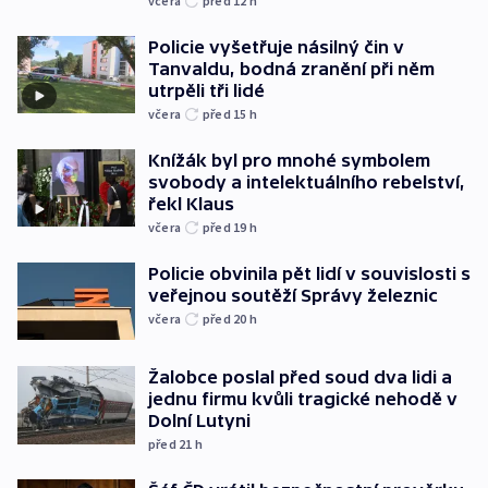
včera
před 12
h
Policie vyšetřuje násilný čin v
Tanvaldu, bodná zranění při něm
utrpěli tři lidé
včera
před 15
h
Knížák byl pro mnohé symbolem
svobody a intelektuálního rebelství,
řekl Klaus
včera
před 19
h
Policie obvinila pět lidí v souvislosti s
veřejnou soutěží Správy železnic
včera
před 20
h
Žalobce poslal před soud dva lidi a
jednu firmu kvůli tragické nehodě v
Dolní Lutyni
před 21
h