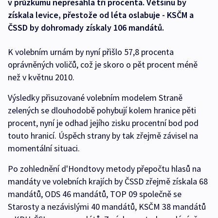
v průzkumu nepřesáhla tři procenta. Většinu by
získala levice, přestože od léta oslabuje - KSČM a
ČSSD by dohromady získaly 106 mandátů.
K volebním urnám by nyní přišlo 57,8 procenta
oprávněných voličů, což je skoro o pět procent méně
než v květnu 2010.
Výsledky přisuzované volebním modelem Straně
zelených se dlouhodobě pohybují kolem hranice pěti
procent, nyní je odhad jejího zisku procentní bod pod
touto hranicí. Úspěch strany by tak zřejmě závisel na
momentální situaci.
Po zohlednění d'Hondtovy metody přepočtu hlasů na
mandáty ve volebních krajích by ČSSD zřejmě získala 68
mandátů, ODS 46 mandátů, TOP 09 společně se
Starosty a nezávislými 40 mandátů, KSČM 38 mandátů