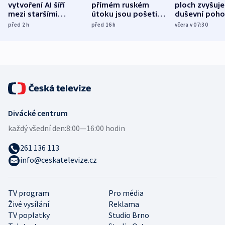
vytvoření AI šíří
přímém ruském
ploch zvyšuje
mezi staršími
útoku jsou pošetilé,
duševní poho
Poláky nebezpečné
míní estonský
ukázala
před 2
h
před 16
h
včera v 07:30
zdravotní rady
bezpečnostní
mezinárodní 
expert
Divácké centrum
každý všední den:
8:00—16:00 hodin
261 136 113
info@ceskatelevize.cz
TV program
Pro média
Živé vysílání
Reklama
TV poplatky
Studio Brno