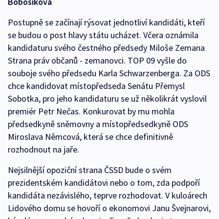
Bobošíková
Postupně se začínají rýsovat jednotliví kandidáti, kteří
se budou o post hlavy státu ucházet. Včera oznámila
kandidaturu svého čestného předsedy Miloše Zemana
Strana práv občanů - zemanovci. TOP 09 vyšle do
souboje svého předsedu Karla Schwarzenberga. Za ODS
chce kandidovat místopředseda Senátu Přemysl
Sobotka, pro jeho kandidaturu se už několikrát vyslovil
premiér Petr Nečas. Konkurovat by mu mohla
předsedkyně sněmovny a místopředsedkyně ODS
Miroslava Němcová, která se chce definitivně
rozhodnout na jaře.
Nejsilnější opoziční strana ČSSD bude o svém
prezidentském kandidátovi nebo o tom, zda podpoří
kandidáta nezávislého, teprve rozhodovat. V kuloárech
Lidového domu se hovoří o ekonomovi Janu Švejnarovi,