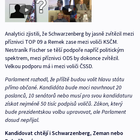
Analytici zjistili, že Schwarzenberg by jasně zvítězil mezi
příznivci TOP 09 a Remek zase mezi voliči KSČM.
Nestraník Fischer se těší podpoře napříč politickým
spektrem, mezi příznivci ODS by dokonce zvítězil.
Velkou podporu má i mezi voliči ČSSD.
Parlament rozhodl, že příště budou volit hlavu státu
přímo občané. Kandidáta bude moci navrhnout 20
poslanců, 10 senátorů nebo musí pro svou kandidaturu
získat nejméně 50 tisíc podpisů voličů. Zákon, který
bude prezidentskou volbu upravovat, ale Parlament
dosud nepřijal.
Kandidovat chtějí i Schwarzenberg, Zeman nebo