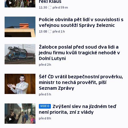
řekl Klaus
11:30
před 59
m
Policie obvinila pět lidí v souvislosti s
veřejnou soutěží Správy železnic
13:08
před 1
h
Žalobce poslal před soud dva lidi a
jednu firmu kvůli tragické nehodě v
Dolní Lutyni
před 2
h
Šéf ČD vrátil bezpečnostní prověrku,
ministr to nechá prověřit, píší
Seznam Zprávy
před 5
h
Zvýšení slev na jízdném teď
VIDEO
není priorita, zní z vlády
před 8
h