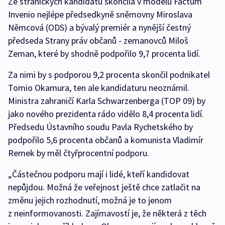
Ze stranických kandidátů skončila v modelu Factum
Invenio nejlépe předsedkyně sněmovny Miroslava
Němcová (ODS) a bývalý premiér a nynější čestný
předseda Strany práv občanů - zemanovců Miloš
Zeman, které by shodně podpořilo 9,7 procenta lidí.
Za nimi by s podporou 9,2 procenta skončil podnikatel
Tomio Okamura, ten ale kandidaturu neoznámil.
Ministra zahraničí Karla Schwarzenberga (TOP 09) by
jako nového prezidenta rádo vidělo 8,4 procenta lidí.
Předsedu Ústavního soudu Pavla Rychetského by
podpořilo 5,6 procenta občanů a komunista Vladimír
Remek by měl čtyřprocentní podporu.
„Částečnou podporu mají i lidé, kteří kandidovat
nepůjdou. Možná že veřejnost ještě chce zatlačit na
změnu jejich rozhodnutí, možná je to jenom
z neinformovanosti. Zajímavostí je, že některá z těch