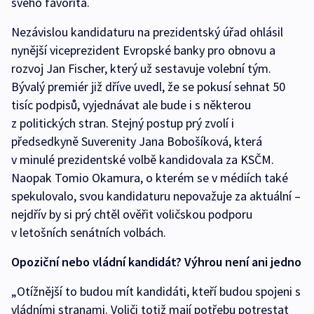
svého favorita.
Nezávislou kandidaturu na prezidentský úřad ohlásil
nynější viceprezident Evropské banky pro obnovu a
rozvoj Jan Fischer, který už sestavuje volební tým.
Bývalý premiér již dříve uvedl, že se pokusí sehnat 50
tisíc podpisů, vyjednávat ale bude i s některou
z politických stran. Stejný postup prý zvolí i
předsedkyně Suverenity Jana Bobošíková, která
v minulé prezidentské volbě kandidovala za KSČM.
Naopak Tomio Okamura, o kterém se v médiích také
spekulovalo, svou kandidaturu nepovažuje za aktuální –
nejdřív by si prý chtěl ověřit voličskou podporu
v letošních senátních volbách.
Opoziční nebo vládní kandidát? Výhrou není ani jedno
„Otížnější to budou mít kandidáti, kteří budou spojeni s
vládními stranami. Voliči totiž mají potřebu potrestat