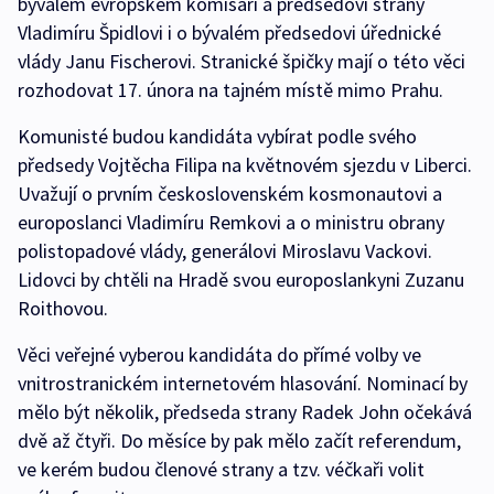
bývalém evropském komisaři a předsedovi strany
Vladimíru Špidlovi i o bývalém předsedovi úřednické
vlády Janu Fischerovi. Stranické špičky mají o této věci
rozhodovat 17. února na tajném místě mimo Prahu.
Komunisté budou kandidáta vybírat podle svého
předsedy Vojtěcha Filipa na květnovém sjezdu v Liberci.
Uvažují o prvním československém kosmonautovi a
europoslanci Vladimíru Remkovi a o ministru obrany
polistopadové vlády, generálovi Miroslavu Vackovi.
Lidovci by chtěli na Hradě svou europoslankyni Zuzanu
Roithovou.
Věci veřejné vyberou kandidáta do přímé volby ve
vnitrostranickém internetovém hlasování. Nominací by
mělo být několik, předseda strany Radek John očekává
dvě až čtyři. Do měsíce by pak mělo začít referendum,
ve kerém budou členové strany a tzv. véčkaři volit