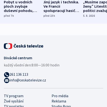
Pobyt u vodních
Jiný jazyk i technika.
„Musíme zapo
ploch zvyšuje
Ve Francii
ženy.“ Litevšt
duševní pohodu,
spolupracují hasiči z
politici zvažuj
ukázala
různých zemí
dohodu o
před 7
h
před 23
h
5. 8. 2026
mezinárodní studie
demografii
Divácké centrum
každý všední den:
8:00—16:00 hodin
261 136 113
info@ceskatelevize.cz
TV program
Pro média
Živé vysílání
Reklama
TV poplatky
Studio Brno