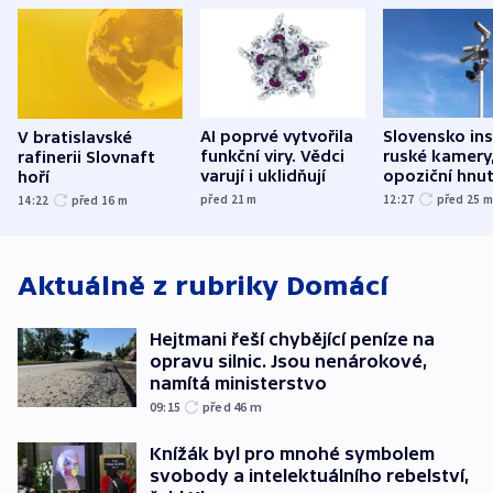
AI poprvé vytvořila
Slovensko ins
V bratislavské
funkční viry. Vědci
ruské kamery,
rafinerii Slovnaft
varují i uklidňují
opoziční hnut
hoří
před 21
m
12:27
před 25
14:22
před 16
m
Aktuálně z rubriky
Domácí
Hejtmani řeší chybějící peníze na
opravu silnic. Jsou nenárokové,
namítá ministerstvo
09:15
před 46
m
Knížák byl pro mnohé symbolem
svobody a intelektuálního rebelství,