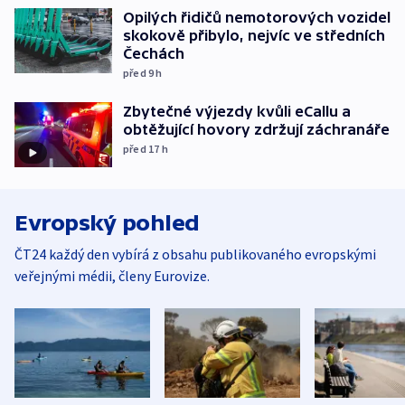
Opilých řidičů nemotorových vozidel
skokově přibylo, nejvíc ve středních
Čechách
před 9
h
Zbytečné výjezdy kvůli eCallu a
obtěžující hovory zdržují záchranáře
před 17
h
Evropský pohled
ČT24 každý den vybírá z obsahu publikovaného evropskými
veřejnými médii, členy Eurovize.