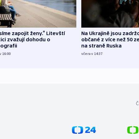
íme zapojit ženy.“ Litevští
Na Ukrajině jsou zadrž
tici zvažují dohodu o
občané z více než 50 ze
ografii
na straně Ruska
v 16:00
včera v 14:37
Č