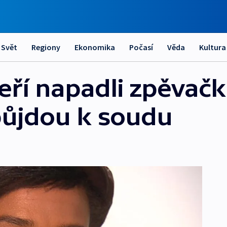
Svět
Regiony
Ekonomika
Počasí
Věda
Kultura
teří napadli zpěvač
půjdou k soudu