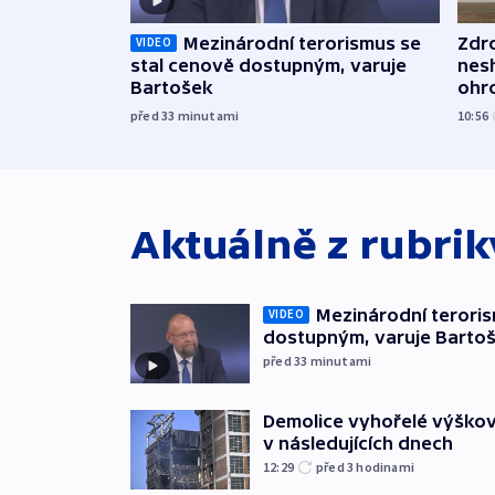
Mezinárodní terorismus se
Zdr
VIDEO
stal cenově dostupným, varuje
nes
Bartošek
ohr
mun
před 33
minutami
10:56
Aktuálně z rubri
Mezinárodní teroris
VIDEO
dostupným, varuje Barto
před 33
minutami
Demolice vyhořelé výškov
v následujících dnech
12:29
před 3
hodinami