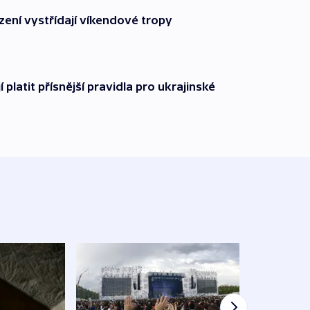
zení vystřídají víkendové tropy
í platit přísnější pravidla pro ukrajinské