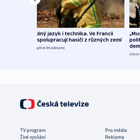
Jiný jazyk i technika. Ve Francii
„Mus
spolupracují hasiči z různých zemí
poli
dem
před 4
hodinami
včera 
TV program
Pro média
Živé vysílání
Reklama