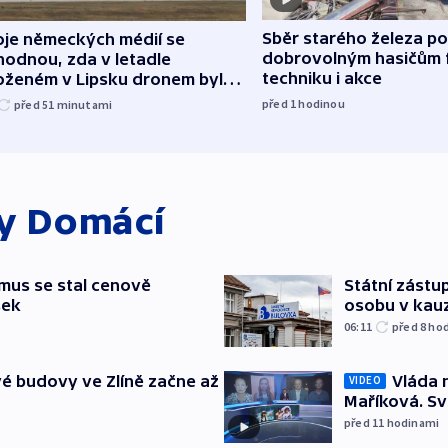
Sběr starého železa p
oje německých médií se
dobrovolným hasičům 
hodnou, zda v letadle
techniku i akce
oženém v Lipsku dronem byla
ice
před 1
hodinou
před 51
minutami
ky
Domácí
mus se stal cenově
Státní zástup
šek
osobu v kau
06:11
před 8
ho
Vláda 
é budovy ve Zlíně začne až
VIDEO
Maříková. Sv
před 11
hodinami