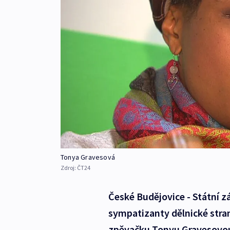
Tonya Gravesová
Zdroj:
ČT24
České Budějovice - Státní 
sympatizanty dělnické stran
zpěvačku Tonyu Gravesovou.