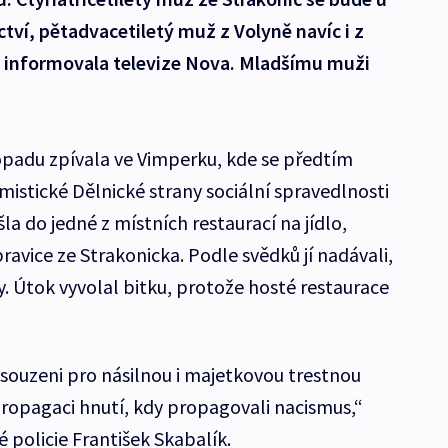
tví, pětadvacetiletý muž z Volyně navíc i z
om informovala televize Nova. Mladšímu muži
opadu zpívala ve Vimperku, kde se předtím
mistické Dělnické strany sociální spravedlnosti
la do jedné z místních restaurací na jídlo,
apravice ze Strakonicka. Podle svědků jí nadávali,
lasy. Útok vyvolal bitku, protože hosté restaurace
 souzeni pro násilnou i majetkovou trestnou
propagaci hnutí, kdy propagovali nacismus,“
é policie František Skabalík.