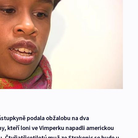
zástupkyně podala obžalobu na dva
y, kteří loni ve Vimperku napadli americkou
 Čtyřiatřicetiletý muž ze Strakonic se bude u