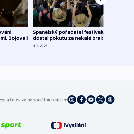
Španělský pořadatel festivalu
ováni
Lesn
dostal pokutu za nekalé praktiky
mí. Bojovali
dopa
zdrav
4. 8. 2026
4. 8. 20
eská televize na sociálních sítích: