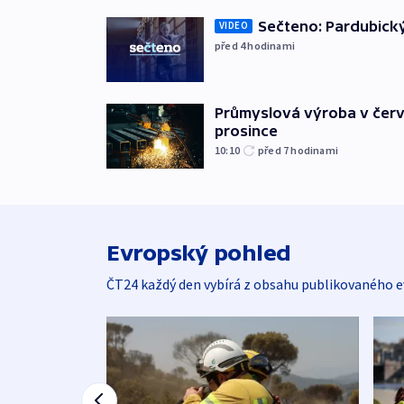
Sečteno: Pardubický
VIDEO
před 4
hodinami
Průmyslová výroba v červ
prosince
10:10
před 7
hodinami
Evropský pohled
ČT24 každý den vybírá z obsahu publikovaného e