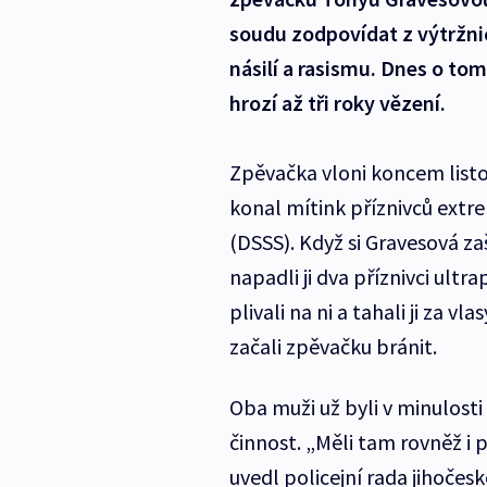
soudu zodpovídat z výtržnic
násilí a rasismu. Dnes o t
hrozí až tři roky vězení.
Zpěvačka vloni koncem list
konal mítink příznivců extre
(DSSS). Když si Gravesová zaš
napadli ji dva příznivci ultr
plivali na ni a tahali ji za v
začali zpěvačku bránit.
Oba muži už byli v minulosti
činnost. „Měli tam rovněž i 
uvedl policejní rada jihočesk