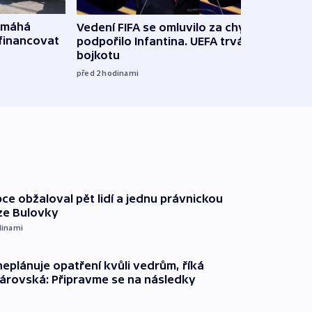
omáhá
Vedení FIFA se omluvilo za chyby a
Od M
financovat
podpořilo Infantina. UEFA trvá na
horká
bojkotu
klima
před 2
hodinami
před 3
ce obžaloval pět lidí a jednu právnickou
ze Bulovky
dinami
neplánuje opatření kvůli vedrům, říká
árovská: Připravme se na následky