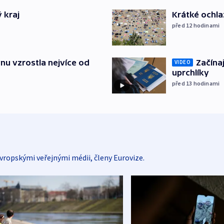
 kraj
Krátké ochla
před 12
hodinami
nu vzrostla nejvíce od
Začínaj
VIDEO
uprchlíky
před 13
hodinami
vropskými veřejnými médii, členy Eurovize.