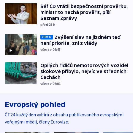
Šéf ČD vrátil bezpečnostní prověrku,
ministr to nechá prověřit, píší
Seznam Zprávy
před 23
h
Zvýšení slev na jízdném teď
VIDEO
není priorita, zní z vlády
včera v 06:45
Opilých řidičů nemotorových vozidel
skokově přibylo, nejvíc ve středních
Čechách
včera v 06:01
Evropský pohled
ČT24 každý den vybírá z obsahu publikovaného evropskými
veřejnými médii, členy Eurovize.