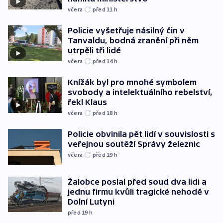
včera
před 11
h
Policie vyšetřuje násilný čin v
Tanvaldu, bodná zranění při něm
utrpěli tři lidé
včera
před 14
h
Knížák byl pro mnohé symbolem
svobody a intelektuálního rebelství,
řekl Klaus
včera
před 18
h
Policie obvinila pět lidí v souvislosti s
veřejnou soutěží Správy železnic
včera
před 19
h
Žalobce poslal před soud dva lidi a
jednu firmu kvůli tragické nehodě v
Dolní Lutyni
před 19
h