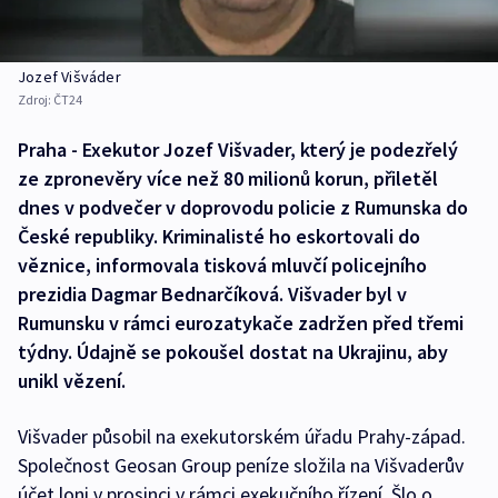
Jozef Višváder
Zdroj:
ČT24
Praha - Exekutor Jozef Višvader, který je podezřelý
ze zpronevěry více než 80 milionů korun, přiletěl
dnes v podvečer v doprovodu policie z Rumunska do
České republiky. Kriminalisté ho eskortovali do
věznice, informovala tisková mluvčí policejního
prezidia Dagmar Bednarčíková. Višvader byl v
Rumunsku v rámci eurozatykače zadržen před třemi
týdny. Údajně se pokoušel dostat na Ukrajinu, aby
unikl vězení.
Višvader působil na exekutorském úřadu Prahy-západ.
Společnost Geosan Group peníze složila na Višvaderův
účet loni v prosinci v rámci exekučního řízení. Šlo o