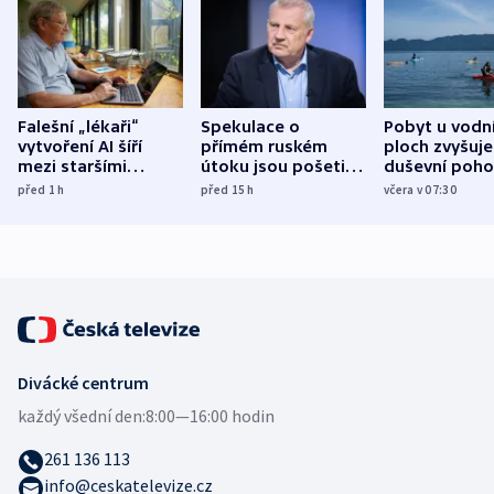
Falešní „lékaři“
Spekulace o
Pobyt u vodn
vytvoření AI šíří
přímém ruském
ploch zvyšuje
mezi staršími
útoku jsou pošetilé,
duševní poho
Poláky nebezpečné
míní estonský
ukázala
před 1
h
před 15
h
včera v 07:30
zdravotní rady
bezpečnostní
mezinárodní 
expert
Divácké centrum
každý všední den:
8:00—16:00 hodin
261 136 113
info@ceskatelevize.cz