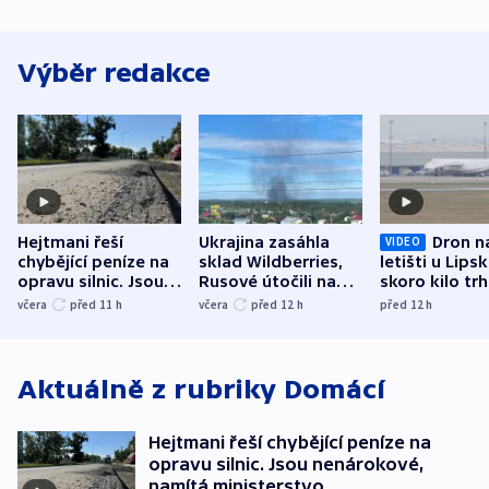
Výběr redakce
Hejtmani řeší
Ukrajina zasáhla
Dron n
VIDEO
chybějící peníze na
sklad Wildberries,
letišti u Lips
opravu silnic. Jsou
Rusové útočili na
skoro kilo trh
nenárokové, namítá
trh, hasiče či
indicie ukazuj
včera
před 11
h
včera
před 12
h
před 12
h
ministerstvo
stadion
Rusko
Aktuálně z rubriky
Domácí
Hejtmani řeší chybějící peníze na
opravu silnic. Jsou nenárokové,
namítá ministerstvo