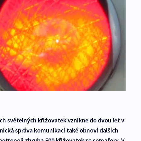
h světelných křižovatek vznikne do dvou let v
nická správa komunikací také obnoví dalších
 metropoli zhruba 500 křižovatek se semafory. V