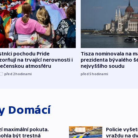
tníci pochodu Pride
Tisza nominovala na 
orňují na trvající nerovnosti i
prezidenta bývalého š
lečenskou atmosféru
nejvyššího soudu
před 2
hodinami
před 5
hodinami
ky
Domácí
í maximální pokuta.
Policie vyše
ohla být trestná
vraždu na d