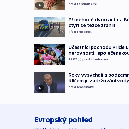
před 17
minutami
Při nehodě dvou aut na Br
čtyři se těžce zranili
před 1
hodinou
Účastníci pochodu Pride up
nerovnosti i společensko
12:02
před 2
hodinami
Řeky vysychají a podzemn
Klíčem je zadržování vod
před 4
hodinami
Evropský pohled