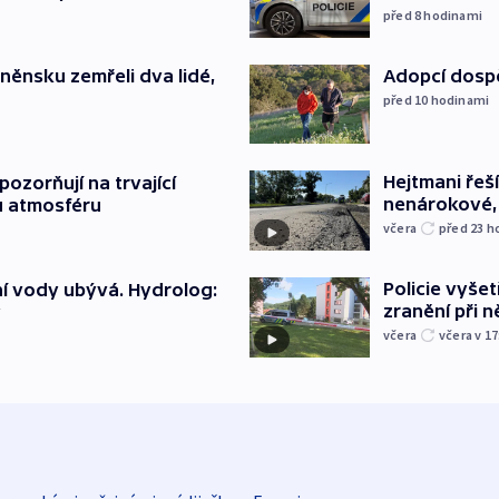
před 8
hodinami
něnsku zemřeli dva lidé,
Adopcí dospě
před 10
hodinami
Hejtmani řeší
ozorňují na trvající
nenárokové, 
u atmosféru
včera
před 23
h
Policie vyšet
í vody ubývá. Hydrolog:
zranění při ně
y
včera
včera v 17