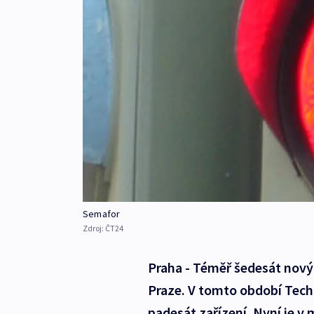
Semafor
Zdroj:
ČT24
Praha - Téměř šedesát novýc
Praze. V tomto období Tech
padesát zařízení. Nyní je v