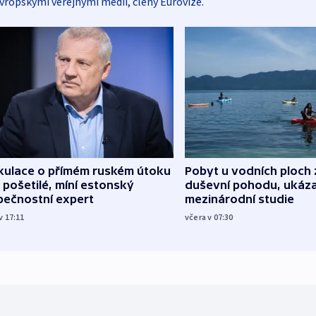
vropskými veřejnými médii, členy Eurovize.
kulace o přímém ruském útoku
Pobyt u vodních ploch 
 pošetilé, míní estonský
duševní pohodu, ukáza
pečnostní expert
mezinárodní studie
v 17:11
včera v 07:30