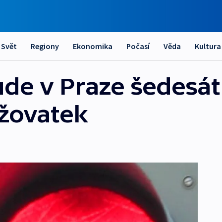
Svět
Regiony
Ekonomika
Počasí
Věda
Kultura
ude v Praze šedesá
ižovatek