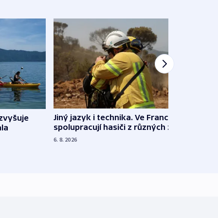
Jiný jazyk i technika. Ve Francii
zvyšuje
„Musí
spolupracují hasiči z různých zemí
la
polit
demo
6. 8. 2026
5. 8. 20