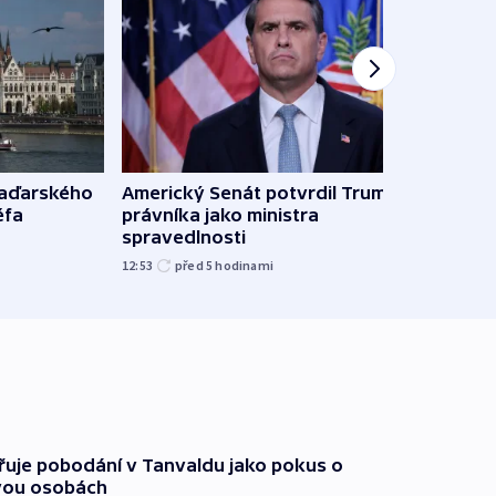
maďarského
Americký Senát potvrdil Trumpova
Ruský
éfa
právníka jako ministra
čtyři 
spravedlnosti
08:20
12:53
před 5
hodinami
třuje pobodání v Tanvaldu jako pokus o
vou osobách