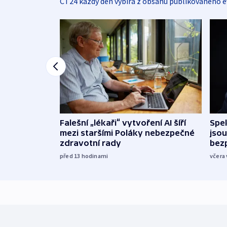
ČT24 každý den vybírá z obsahu publikovaného e
Falešní „lékaři“ vytvoření AI šíří
Spe
mezi staršími Poláky nebezpečné
jsou
zdravotní rady
bez
před 13
hodinami
včera 