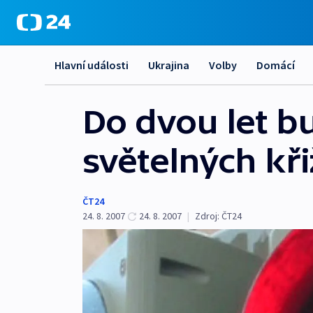
Hlavní události
Ukrajina
Volby
Domácí
Do dvou let b
světelných kř
ČT24
24. 8. 2007
24. 8. 2007
|
Zdroj:
ČT24