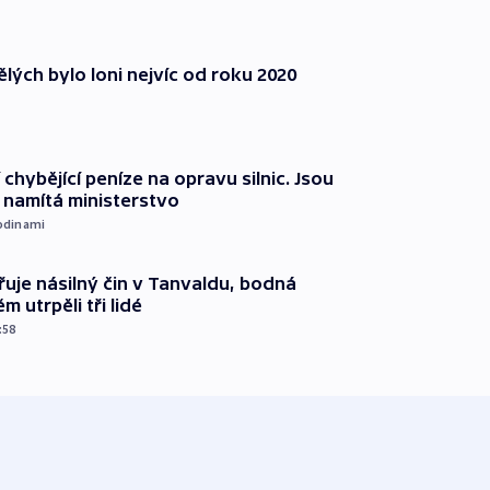
lých bylo loni nejvíc od roku 2020
 chybějící peníze na opravu silnic. Jsou
namítá ministerstvo
odinami
řuje násilný čin v Tanvaldu, bodná
m utrpěli tři lidé
:58