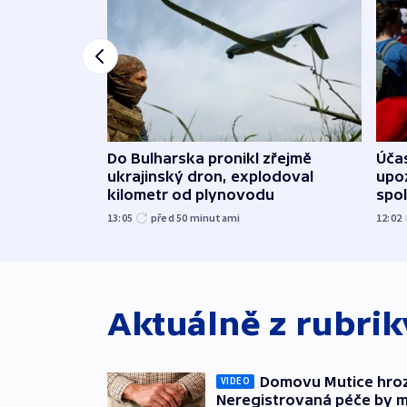
Do Bulharska pronikl zřejmě
Účas
ukrajinský dron, explodoval
upoz
kilometr od plynovodu
spo
13:05
před 50
minutami
12:02
Aktuálně z rubri
Domovu Mutice hroz
VIDEO
Neregistrovaná péče by m