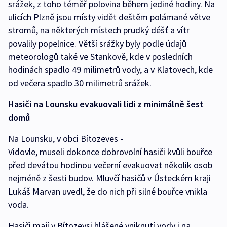
srážek, z toho téměř polovina během jediné hodiny. Na
ulicích Plzně jsou místy vidět deštěm polámané větve
stromů, na některých místech prudký déšť a vítr
povalily popelnice. Větší srážky byly podle údajů
meteorologů také ve Stankově, kde v posledních
hodinách spadlo 49 milimetrů vody, a v Klatovech, kde
od večera spadlo 30 milimetrů srážek.
Hasiči na Lounsku evakuovali lidi z minimálně šest
domů
Na Lounsku, v obci Bítozeves -
Vidovle, museli dokonce dobrovolní hasiči kvůli bouřce
před devátou hodinou večerní evakuovat několik osob
nejméně z šesti budov. Mluvčí hasičů v Ústeckém kraji
Lukáš Marvan uvedl, že do nich při silné bouřce vnikla
voda.
Hasiči mají v Bítozevsi hlášené vniknutí vody i na