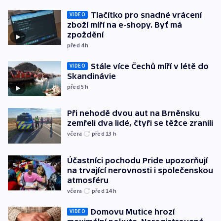
Tlačítko pro snadné vrácení
VIDEO
zboží míří na e-shopy. Byť má
zpoždění
před 4
h
Stále více Čechů míří v létě do
VIDEO
Skandinávie
před 5
h
Při nehodě dvou aut na Brněnsku
zemřeli dva lidé, čtyři se těžce zranili
včera
před 13
h
Účastníci pochodu Pride upozorňují
na trvající nerovnosti i společenskou
atmosféru
včera
před 14
h
Domovu Mutice hrozí
VIDEO