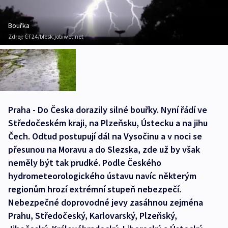
Bouřka
Zdroj:
ČT24/blesk.jobiwet.net
Praha - Do Česka dorazily silné bouřky. Nyní řádí ve
Středočeském kraji, na Plzeňsku, Ústecku a na jihu
Čech. Odtud postupují dál na Vysočinu a v noci se
přesunou na Moravu a do Slezska, zde už by však
neměly být tak prudké. Podle Českého
hydrometeorologického ústavu navíc některým
regionům hrozí extrémní stupeň nebezpečí.
Nebezpečné doprovodné jevy zasáhnou zejména
Prahu, Středočeský, Karlovarský, Plzeňský,