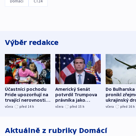
Domácí
ČT24
Výběr redakce
Účastníci pochodu
Americký Senát
Do Bulharska
Pride upozorňují na
potvrdil Trumpova
pronikl zřejm
trvající nerovnosti i
právníka jako
ukrajinský dr
společenskou
ministra
explodoval k
včera
před 14
h
včera
před 15
h
včera
před 16
h
atmosféru
spravedlnosti
od plynovod
Aktuálně z rubriky
Domácí