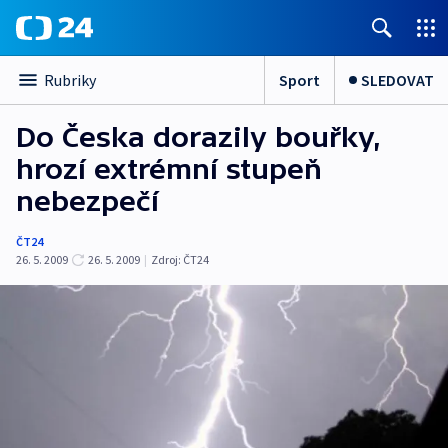
Sport
SLEDOVAT
Rubriky
Do Česka dorazily bouřky,
hrozí extrémní stupeň
nebezpečí
ČT24
26. 5. 2009
26. 5. 2009
|
Zdroj:
ČT24