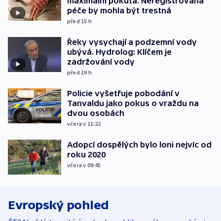
maximální pokuta. Neregistrovaná
péče by mohla být trestná
před 15
h
Řeky vysychají a podzemní vody
ubývá. Hydrolog: Klíčem je
zadržování vody
před 19
h
Policie vyšetřuje pobodání v
Tanvaldu jako pokus o vraždu na
dvou osobách
včera v 11:22
Adopcí dospělých bylo loni nejvíc od
roku 2020
včera v 09:45
Evropský pohled