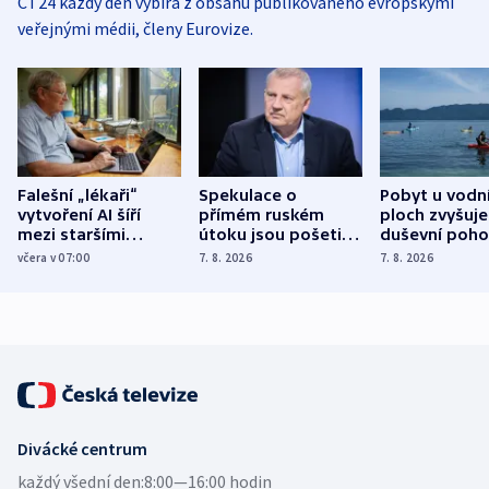
ČT24 každý den vybírá z obsahu publikovaného evropskými
veřejnými médii, členy Eurovize.
Falešní „lékaři“
Spekulace o
Pobyt u vodn
vytvoření AI šíří
přímém ruském
ploch zvyšuje
mezi staršími
útoku jsou pošetilé,
duševní poho
Poláky nebezpečné
míní estonský
ukázala
včera v 07:00
7. 8. 2026
7. 8. 2026
zdravotní rady
bezpečnostní
mezinárodní 
expert
Divácké centrum
každý všední den:
8:00—16:00 hodin