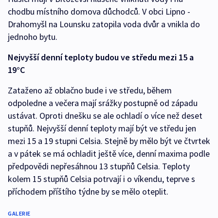
chodbu místního domova důchodců. V obci Lipno -
Drahomyšl na Lounsku zatopila voda dvůr a vnikla do
jednoho bytu.
Nejvyšší denní teploty budou ve středu mezi 15 a
19°C
Zataženo až oblačno bude i ve středu, během
odpoledne a večera mají srážky postupně od západu
ustávat. Oproti dnešku se ale ochladí o více než deset
stupňů. Nejvyšší denní teploty mají být ve středu jen
mezi 15 a 19 stupni Celsia. Stejně by mělo být ve čtvrtek
a v pátek se má ochladit ještě více, denní maxima podle
předpovědi nepřesáhnou 13 stupňů Celsia. Teploty
kolem 15 stupňů Celsia potrvají i o víkendu, teprve s
příchodem příštího týdne by se mělo oteplit.
GALERIE