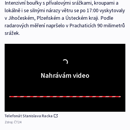
Intenzivní bouřky s přívalovými srážkami, kroupami a
lokálně i se silnými nárazy větru se po 17:00 vyskytovaly
v Jihočeském, Plzeňském a Ústeckém kraji. Podle
radarových měření napršelo v Prachaticích 90 milimetrů
srážek.
Nahrávám video
Telefonát Stanislava Racka
Zdroj:
ČT24