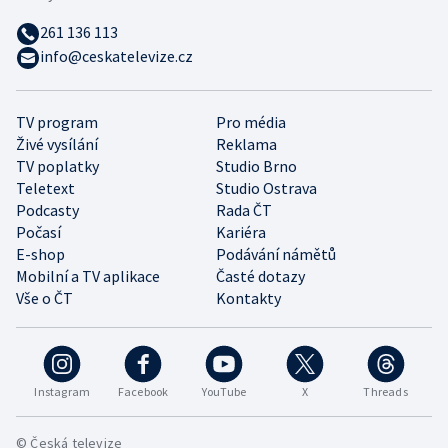
261 136 113
info@ceskatelevize.cz
TV program
Pro média
Živé vysílání
Reklama
TV poplatky
Studio Brno
Teletext
Studio Ostrava
Podcasty
Rada ČT
Počasí
Kariéra
E-shop
Podávání námětů
Mobilní a TV aplikace
Časté dotazy
Vše o ČT
Kontakty
Instagram
Facebook
YouTube
X
Threads
© Česká televize