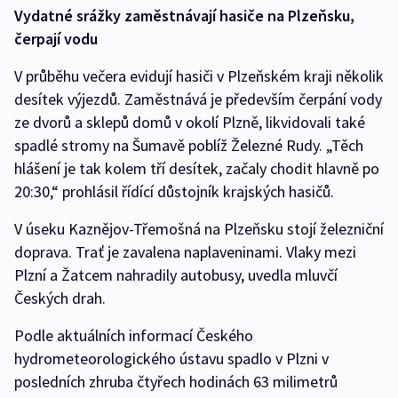
Vydatné srážky zaměstnávají hasiče na Plzeňsku,
čerpají vodu
V průběhu večera evidují hasiči v Plzeňském kraji několik
desítek výjezdů. Zaměstnává je především čerpání vody
ze dvorů a sklepů domů v okolí Plzně, likvidovali také
spadlé stromy na Šumavě poblíž Železné Rudy. „Těch
hlášení je tak kolem tří desítek, začaly chodit hlavně po
20:30,“ prohlásil řídící důstojník krajských hasičů.
V úseku Kaznějov-Třemošná na Plzeňsku stojí železniční
doprava. Trať je zavalena naplaveninami. Vlaky mezi
Plzní a Žatcem nahradily autobusy, uvedla mluvčí
Českých drah.
Podle aktuálních informací Českého
hydrometeorologického ústavu spadlo v Plzni v
posledních zhruba čtyřech hodinách 63 milimetrů