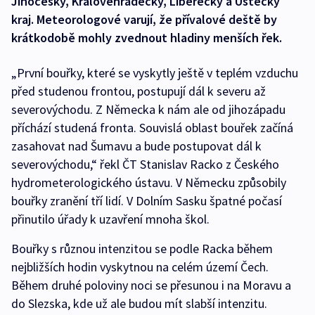
Jihočeský, Královéhradecký, Liberecký a Ústecký
kraj. Meteorologové varují, že přívalové deště by
krátkodobě mohly zvednout hladiny menších řek.
„První bouřky, které se vyskytly ještě v teplém vzduchu
před studenou frontou, postupují dál k severu až
severovýchodu. Z Německa k nám ale od jihozápadu
příchází studená fronta. Souvislá oblast bouřek začíná
zasahovat nad Šumavu a bude postupovat dál k
severovýchodu,“ řekl ČT Stanislav Racko z Českého
hydrometerologického ústavu. V Německu způsobily
bouřky zranění tří lidí. V Dolním Sasku špatné počasí
přinutilo úřady k uzavření mnoha škol.
Bouřky s různou intenzitou se podle Racka během
nejbližších hodin vyskytnou na celém území Čech.
Během druhé poloviny noci se přesunou i na Moravu a
do Slezska, kde už ale budou mít slabší intenzitu.