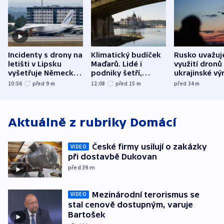
Incidenty s drony na
Klimatický budíček
Rusko uvažuj
letišti v Lipsku
Maďarů. Lidé i
využití dronů
vyšetřuje Německo
podniky šetří,
ukrajinské vý
jako úmyslný pokus
omezuje se doprava
útokům v Pob
10:56
před 9
m
12:08
před 15
m
před 34
m
o způsobení
i svícení
tvrdí Litva
exploze
Aktuálně z rubriky
Domácí
České firmy usilují o zakázky
VIDEO
při dostavbě Dukovan
před 39
m
Mezinárodní terorismus se
VIDEO
stal cenově dostupným, varuje
Bartošek