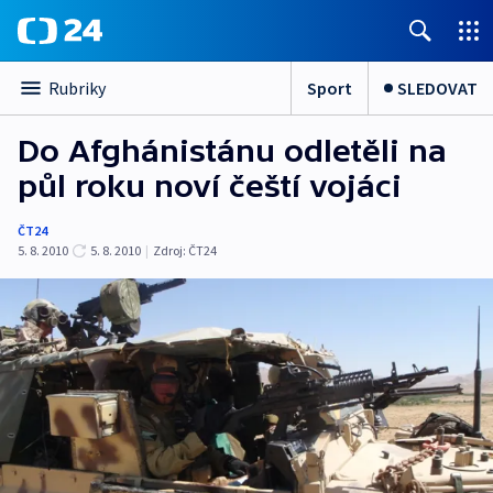
Sport
SLEDOVAT
Rubriky
Do Afghánistánu odletěli na
půl roku noví čeští vojáci
ČT24
5. 8. 2010
5. 8. 2010
|
Zdroj:
ČT24