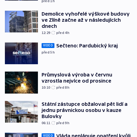
před 1
h
Demolice vyhořelé výškové budovy
ve Zlíně začne až v následujících
dnech
12:29
před 4
h
Sečteno: Pardubický kraj
VIDEO
před 5
h
Průmyslová výroba v červnu
vzrostla nejvíce od prosince
10:10
před 8
h
Státní zástupce obžaloval pět lidí a
jednu právnickou osobu v kauze
Bulovky
06:11
před 9
h
Vláda neplánuje opatření kvůli
VIDEO