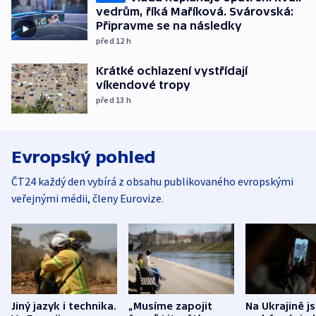
vedrům, říká Maříková. Svárovská:
Připravme se na následky
před 12
h
Krátké ochlazení vystřídají
víkendové tropy
před 13
h
Evropský pohled
ČT24 každý den vybírá z obsahu publikovaného evropskými
veřejnými médii, členy Eurovize.
Jiný jazyk i technika.
„Musíme zapojit
Na Ukrajině j