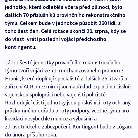
jednotky, která odletěla včera před půlnocí, bylo
dalších 70 příslušníků provinčního rekonstrukčního
týmu. Celkem bude v jednotce působit 260 lidí, z
toho šest žen. Celá rotace skončí 20. srpna, kdy se
do vlasti vrátí poslední vojáci předchozího
kontingentu.
Jádro šesté jednotky provinčního rekonstrukčního
týmu tvoří vojáci ze 71. mechanizovaného praporu z
Hranic, které doplňují specialisté z dalších 25 útvarů a
zařízení AČR, mezi nimi jsou například experti na civilně-
vojenskou spolupráci nebo vojenští policisté.
Rozhodující částí jednotky jsou příslušníci roty ochrany,
průzkumného odřadu a roty podpory, včetně týmu pro
likvidaci nevybuchlé munice a výbušnin a
zdravotnického zabezpečení. Kontingent bude v Lógaru
do února příštího roku.