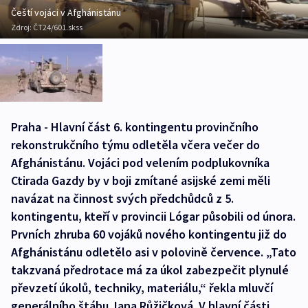
Čeští vojáci v Afghánistánu
Zdroj:
ČT24/601.skss
Praha - Hlavní část 6. kontingentu provinčního
rekonstrukčního týmu odletěla včera večer do
Afghánistánu. Vojáci pod velením podplukovníka
Ctirada Gazdy by v boji zmítané asijské zemi měli
navázat na činnost svých předchůdců z 5.
kontingentu, kteří v provincii Lógar působili od února.
Prvních zhruba 60 vojáků nového kontingentu již do
Afghánistánu odletělo asi v polovině července. „Tato
takzvaná předrotace má za úkol zabezpečit plynulé
převzetí úkolů, techniky, materiálu,“ řekla mluvčí
generálního štábu Jana Růžičková. V hlavní části