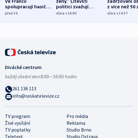
Ve Francii
ženy.“ Litevští
zadržováni o
spolupracují hasiči z
politici zvažují
z více než 50 
různých zemí
dohodu o
Bojovali na s
před 5
h
včera v 16:00
včera v 14:37
demografii
Ruska
Divácké centrum
každý všední den:
8:00—16:00 hodin
261 136 113
info@ceskatelevize.cz
TV program
Pro média
Živé vysílání
Reklama
TV poplatky
Studio Brno
Teletext
Studio Ostrava