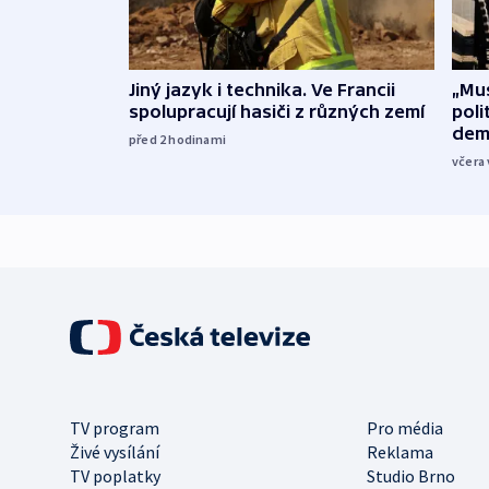
Jiný jazyk i technika. Ve Francii
„Mus
spolupracují hasiči z různých zemí
poli
dem
před 2
hodinami
včera 
TV program
Pro média
Živé vysílání
Reklama
TV poplatky
Studio Brno