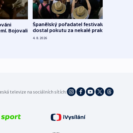
Španělský pořadatel festivalu
ováni
Lesn
dostal pokutu za nekalé praktiky
mí. Bojovali
dopa
zdrav
4. 8. 2026
4. 8. 20
eská televize na sociálních sítích: