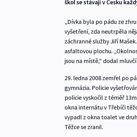
škol se stávají v Česku každý
„Dívka byla po pádu ze zhrub
vyšetření, zda neutrpěla něj
záchranné služby Jiří Mašek.
asfaltovou plochu. „Okolnost
jsou na místě,“ dodal mluvčí
29. ledna 2008 zemřel po p
gymnázia. Policie vyšetřová
policie vyskočil z téměř 13
okna internátu v Třebíči těžc
vypadl z okna toalet ve druh
Těžce se zranil.