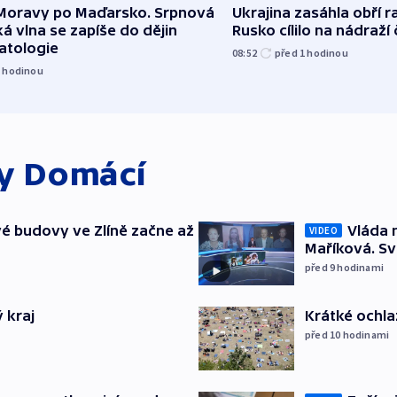
Moravy po Maďarsko. Srpnová
Ukrajina zasáhla obří ra
á vlna se zapíše do dějin
Rusko cílilo na nádraží
atologie
08:52
před 1
hodinou
1
hodinou
ky
Domácí
é budovy ve Zlíně začne až
Vláda 
VIDEO
Maříková. Sv
před 9
hodinami
 kraj
Krátké ochla
před 10
hodinami