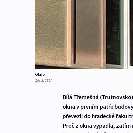
Okno
Zdroj:
ČT24
Bílá Třemešná (Trutnovsko) 
okna v prvním patře budovy 
převezli do hradecké fakult
Proč z okna vypadla, zatím 