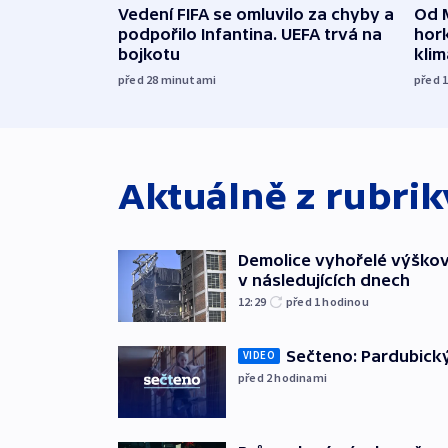
Vedení FIFA se omluvilo za chyby a
Od 
podpořilo Infantina. UEFA trvá na
hork
bojkotu
klim
před 28
minutami
před 
Aktuálně z rubri
Demolice vyhořelé výškov
v následujících dnech
12:29
před 1
hodinou
Sečteno: Pardubický
VIDEO
před 2
hodinami