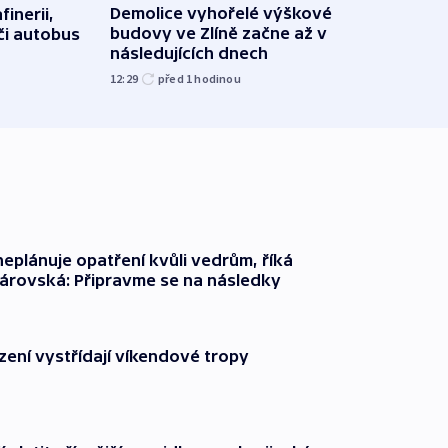
Demolice vyhořelé výškové
finerii,
Za d
budovy ve Zlíně začne až v
 či autobus
Tech
následujících dnech
soud
12:29
před 1
hodinou
15:19
neplánuje opatření kvůli vedrům, říká
árovská: Připravme se na následky
zení vystřídají víkendové tropy