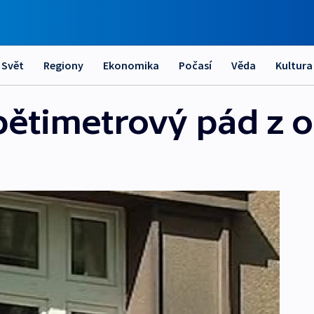
Svět
Regiony
Ekonomika
Počasí
Věda
Kultura
 pětimetrový pád z 