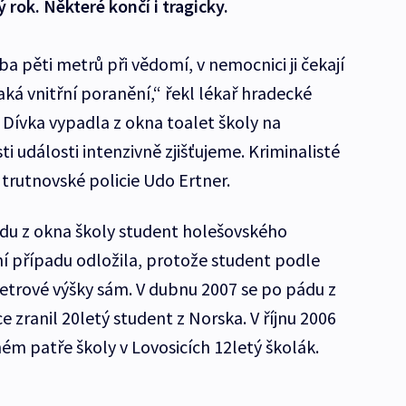
 rok. Některé končí i tragicky.
a pěti metrů při vědomí, v nemocnici ji čekají
aká vnitřní poranění,“ řekl lékař hradecké
 Dívka vypadla z okna toalet školy na
i události intenzivně zjišťujeme. Kriminalisté
 trutnovské policie Udo Ertner.
ádu z okna školy student holešovského
ní případu odložila, protože student podle
metrové výšky sám. V dubnu 2007 se po pádu z
e zranil 20letý student z Norska. V říjnu 2006
ém patře školy v Lovosicích 12letý školák.