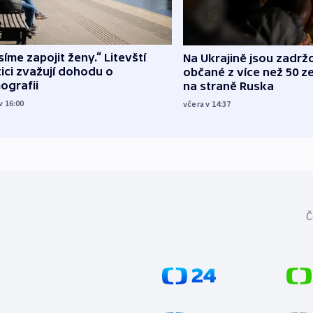
íme zapojit ženy.“ Litevští
Na Ukrajině jsou zadrž
tici zvažují dohodu o
občané z více než 50 ze
ografii
na straně Ruska
v 16:00
včera v 14:37
Č