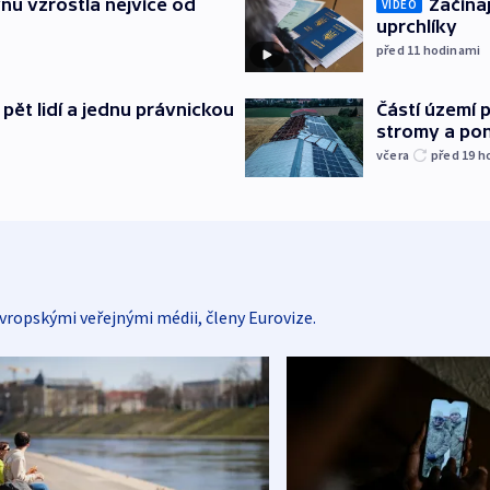
nu vzrostla nejvíce od
Začínaj
VIDEO
uprchlíky
před 11
hodinami
pět lidí a jednu právnickou
Částí území 
stromy a pon
včera
před 19
h
vropskými veřejnými médii, členy Eurovize.