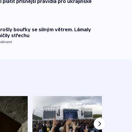
í platit přísnější pravidla pro ukrajinské
prošly bouřky se silným větrem. Lámaly
ičily střechu
odinami