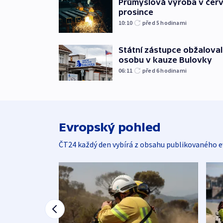
Průmyslová výroba v červ
prosince
10:10
před 5
hodinami
Státní zástupce obžaloval 
osobu v kauze Bulovky
06:11
před 6
hodinami
Evropský pohled
ČT24 každý den vybírá z obsahu publikovaného e