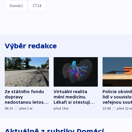
Domácí
ČT24
Výběr redakce
Ze státního fondu
Virtuální realita
Policie obvini
dopravy
mění medicínu.
lidí v souvislo
nedostanou letos
Lékaři si otestují
veřejnou sout
kraje na silnice ani
každý řez, říká
Správy železn
09:15
před 1
m
před 19
m
13:08
před 22
korunu, řekl Půta
český expert
Aktuálně z rubriky
Domácí