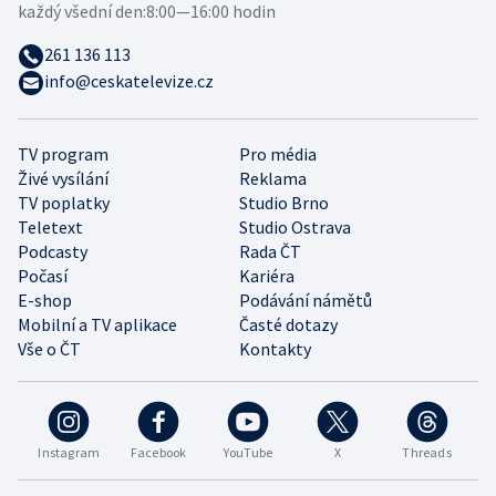
každý všední den:
8:00—16:00 hodin
261 136 113
info@ceskatelevize.cz
TV program
Pro média
Živé vysílání
Reklama
TV poplatky
Studio Brno
Teletext
Studio Ostrava
Podcasty
Rada ČT
Počasí
Kariéra
E-shop
Podávání námětů
Mobilní a TV aplikace
Časté dotazy
Vše o ČT
Kontakty
Instagram
Facebook
YouTube
X
Threads