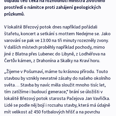
odpadů teď čeká na rozhodnutí ministra životního
prostředí o námitce proti zahájení geologických
průzkumů.
V lokalitě Březový potok dnes například pořádali
štafetu, koncert a setkání s mottem Nedejme se. Jako
varování se pak ve 13:00 na tři minuty rozezněly zvony.
V dalších místech proběhly například pochody, mimo
jiné z Blatna přes Lubenec do Libyně, z Lodhéřova na
Čertův kámen, z Drahonína a Skalky na Kraví horu.
„Žijeme v Pošumaví, máme tu krásnou přírodu. Touto
stavbou by vznikly nevratné zásahy do našeho okolního
světa… Stavba by navíc měla sloužit mnoho tisíc let,
tím zatížíme i budoucí generace,“ brání se úložišti v
lokalitě Březový potok starosta Pačejova Jan Vavřička.
Lidé se podle něj bojí i rozsahu stavby, která má údajně
mít velikost až 450 fotbalových hřišť a na povrchu