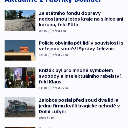
Ze státního fondu dopravy
nedostanou letos kraje na silnice ani
korunu, řekl Půta
09:15
před 1
m
Policie obvinila pět lidí v souvislosti s
veřejnou soutěží Správy železnic
13:08
před 22
m
Knížák byl pro mnohé symbolem
svobody a intelektuálního rebelství,
řekl Klaus
11:30
před 55
m
Žalobce poslal před soud dva lidi a
jednu firmu kvůli tragické nehodě v
Dolní Lutyni
před 59
m