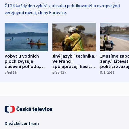
ČT24 každý den vybírá z obsahu publikovaného evropskými
veřejnými médii, členy Eurovize.
Pobyt u vodních
Jiný jazyk i technika.
„Musíme zapo
ploch zvyšuje
Ve Francii
ženy.“ Litevšt
duševní pohodu,
spolupracují hasiči z
politici zvažuj
ukázala
různých zemí
dohodu o
před 6
h
před 22
h
5. 8. 2026
mezinárodní studie
demografii
Divácké centrum