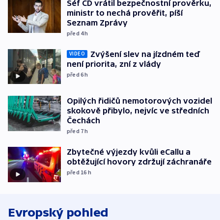
Šéf ČD vrátil bezpečnostní prověrku,
ministr to nechá prověřit, píší
Seznam Zprávy
před 4
h
Zvýšení slev na jízdném teď
VIDEO
není priorita, zní z vlády
před 6
h
Opilých řidičů nemotorových vozidel
skokově přibylo, nejvíc ve středních
Čechách
před 7
h
Zbytečné výjezdy kvůli eCallu a
obtěžující hovory zdržují záchranáře
před 16
h
Evropský pohled