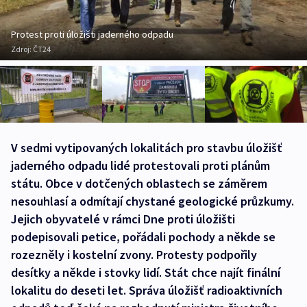
Protest proti úložišti jaderného odpadu
Zdroj:
ČT24
V sedmi vytipovaných lokalitách pro stavbu úložišť
jaderného odpadu lidé protestovali proti plánům
státu. Obce v dotčených oblastech se záměrem
nesouhlasí a odmítají chystané geologické průzkumy.
Jejich obyvatelé v rámci Dne proti úložišti
podepisovali petice, pořádali pochody a někde se
rozezněly i kostelní zvony. Protesty podpořily
desítky a někde i stovky lidí. Stát chce najít finální
lokalitu do deseti let. Správa úložišť radioaktivních