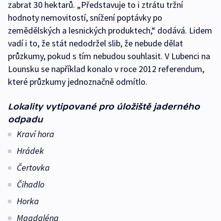
zabrat 30 hektarů. „Představuje to i ztrátu tržní
hodnoty nemovitostí, snížení poptávky po
zemědělských a lesnických produktech,“ dodává. Lidem
vadí i to, že stát nedodržel slib, že nebude dělat
průzkumy, pokud s tím nebudou souhlasit. V Lubenci na
Lounsku se například konalo v roce 2012 referendum,
které průzkumy jednoznačně odmítlo.
Lokality vytipované pro úložiště jaderného
odpadu
Kraví hora
Hrádek
Čertovka
Čihadlo
Horka
Magdaléna