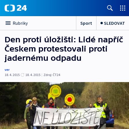
Sport
SLEDOVAT
Rubriky
Den proti úložišti: Lidé napříč
Českem protestovali proti
jadernému odpadu
ver
18. 4. 2015
18. 4. 2015
|
Zdroj:
ČT24