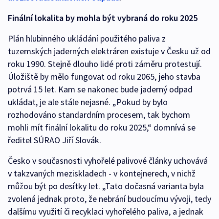
Finální lokalita by mohla být vybraná do roku 2025
Plán hlubinného ukládání použitého paliva z
tuzemských jaderných elektráren existuje v Česku už od
roku 1990. Stejně dlouho lidé proti záměru protestují.
Úložiště by mělo fungovat od roku 2065, jeho stavba
potrvá 15 let. Kam se nakonec bude jaderný odpad
ukládat, je ale stále nejasné. „Pokud by bylo
rozhodováno standardním procesem, tak bychom
mohli mít finální lokalitu do roku 2025,“ domnívá se
ředitel SÚRAO Jiří Slovák.
Česko v současnosti vyhořelé palivové články uchovává
v takzvaných meziskladech - v kontejnerech, v nichž
můžou být po desítky let. „Tato dočasná varianta byla
zvolená jednak proto, že nebrání budoucímu vývoji, tedy
dalšímu využití či recyklaci vyhořelého paliva, a jednak