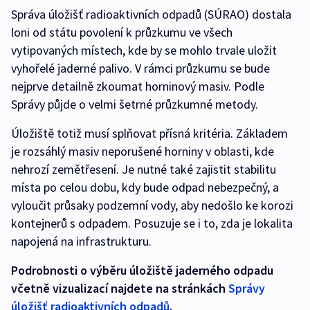
Správa úložišť radioaktivních odpadů (SÚRAO) dostala
loni od státu povolení k průzkumu ve všech
vytipovaných místech, kde by se mohlo trvale uložit
vyhořelé jaderné palivo. V rámci průzkumu se bude
nejprve detailně zkoumat horninový masiv. Podle
Správy půjde o velmi šetrné průzkumné metody.
Úložiště totiž musí splňovat přísná kritéria. Základem
je rozsáhlý masiv neporušené horniny v oblasti, kde
nehrozí zemětřesení. Je nutné také zajistit stabilitu
místa po celou dobu, kdy bude odpad nebezpečný, a
vyloučit průsaky podzemní vody, aby nedošlo ke korozi
kontejnerů s odpadem. Posuzuje se i to, zda je lokalita
napojená na infrastrukturu.
Podrobnosti o výběru úložiště jaderného odpadu
včetně vizualizací
najdete na stránkách
Správy
úložišť radioaktivních odpadů
.