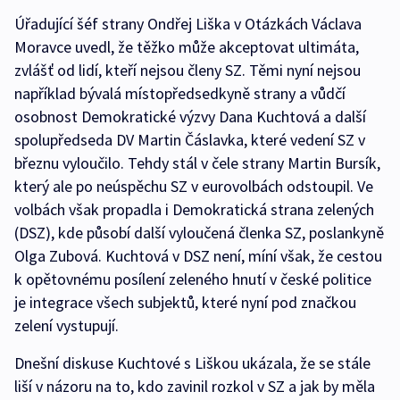
Úřadující šéf strany Ondřej Liška v Otázkách Václava
Moravce uvedl, že těžko může akceptovat ultimáta,
zvlášť od lidí, kteří nejsou členy SZ. Těmi nyní nejsou
například bývalá místopředsedkyně strany a vůdčí
osobnost Demokratické výzvy Dana Kuchtová a další
spolupředseda DV Martin Čáslavka, které vedení SZ v
březnu vyloučilo. Tehdy stál v čele strany Martin Bursík,
který ale po neúspěchu SZ v eurovolbách odstoupil. Ve
volbách však propadla i Demokratická strana zelených
(DSZ), kde působí další vyloučená členka SZ, poslankyně
Olga Zubová. Kuchtová v DSZ není, míní však, že cestou
k opětovnému posílení zeleného hnutí v české politice
je integrace všech subjektů, které nyní pod značkou
zelení vystupují.
Dnešní diskuse Kuchtové s Liškou ukázala, že se stále
liší v názoru na to, kdo zavinil rozkol v SZ a jak by měla