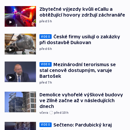
Zbytečné výjezdy kvůli eCallu a
obtěžující hovory zdržují záchranáře
před 5
h
České firmy usilují o zakázky
VIDEO
při dostavbě Dukovan
před 6
h
Mezinárodní terorismus se
VIDEO
stal cenově dostupným, varuje
Bartošek
před 7
h
Demolice vyhořelé výškové budovy
ve Zlíně začne až v následujících
dnech
včera
před 10
h
Sečteno: Pardubický kraj
VIDEO