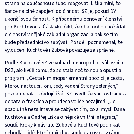
strana na současnou situaci reagovat. Liška míní, že
šance na plné zapojení do činnosti SZ je, pokud DV
ukončí svou činnost. K případnému obnovení členství
pro Kuchtovou a Čáslavku řekl, že oba mohou požádat
o členství v nějaké základní organizaci a pak se tím
bude předsednictvo zabývat. Později poznamenal, že
vyloučení Kuchtové i Zubové považuje za správné.
Podle Kuchtové SZ ve volbách nepropadla kvůli vzniku
DSZ, ale kvůli tomu, že se stala nečitelnou a opustila
program. „Cesta k mimoparlamentní opozici je cesta,
kterou nastoupili oni, tedy vedení Strany zelených,“
poznamenala. Úřadující šéf SZ uvedl, že vnitrostranická
debata o frakcích a proudech voliče nezajímá. „Je
absolutně nezajímavé se zabývat tím, co si myslí Dana
Kuchtová a Ondřej Liška o nějaké vnitřní integraci,“
soudí. Kroky k návratu Zubové a Kuchtové podnikat
nehodlá. Lidé, kteří mají chuť spolupracovat „v rámci