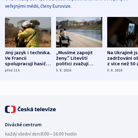
veřejnými médii, členy Eurovize.
Jiný jazyk i technika.
„Musíme zapojit
Na Ukrajině j
Ve Francii
ženy.“ Litevští
zadržováni o
spolupracují hasiči z
politici zvažují
z více než 50 
různých zemí
dohodu o
Bojovali na s
před 11
h
5. 8. 2026
5. 8. 2026
demografii
Ruska
Divácké centrum
každý všední den:
8:00—16:00 hodin