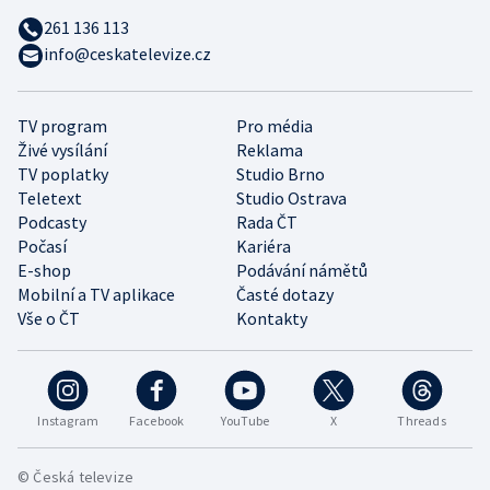
261 136 113
info@ceskatelevize.cz
TV program
Pro média
Živé vysílání
Reklama
TV poplatky
Studio Brno
Teletext
Studio Ostrava
Podcasty
Rada ČT
Počasí
Kariéra
E-shop
Podávání námětů
Mobilní a TV aplikace
Časté dotazy
Vše o ČT
Kontakty
Instagram
Facebook
YouTube
X
Threads
© Česká televize