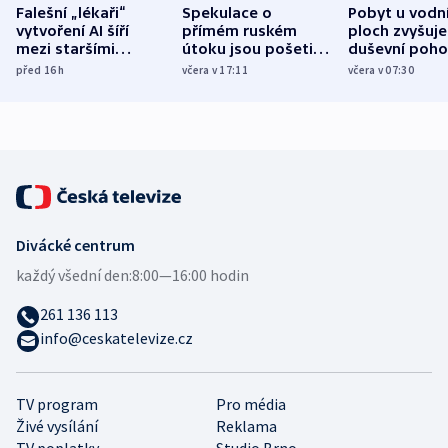
Falešní „lékaři“
Spekulace o
Pobyt u vodn
vytvoření AI šíří
přímém ruském
ploch zvyšuje
mezi staršími
útoku jsou pošetilé,
duševní poho
Poláky nebezpečné
míní estonský
ukázala
před 16
h
včera v 17:11
včera v 07:30
zdravotní rady
bezpečnostní
mezinárodní 
expert
Divácké centrum
každý všední den:
8:00—16:00 hodin
261 136 113
info@ceskatelevize.cz
TV program
Pro média
Živé vysílání
Reklama