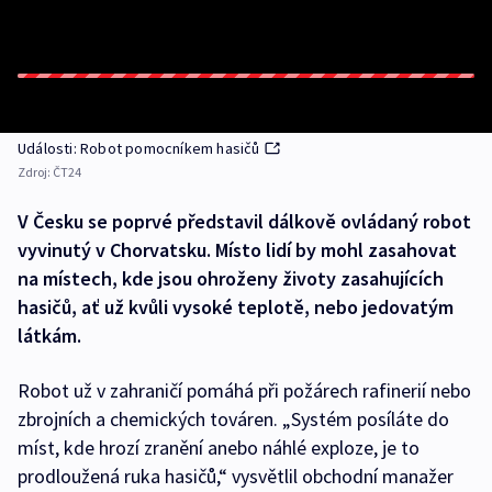
Události: Robot pomocníkem hasičů
Zdroj:
ČT24
V Česku se poprvé představil dálkově ovládaný robot
vyvinutý v Chorvatsku. Místo lidí by mohl zasahovat
na místech, kde jsou ohroženy životy zasahujících
hasičů, ať už kvůli vysoké teplotě, nebo jedovatým
látkám.
Robot už v zahraničí pomáhá při požárech rafinerií nebo
zbrojních a chemických továren. „Systém posíláte do
míst, kde hrozí zranění anebo náhlé exploze, je to
prodloužená ruka hasičů,“ vysvětlil obchodní manažer