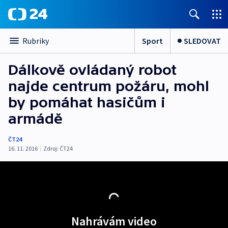
Sport
SLEDOVAT
Rubriky
Dálkově ovládaný robot
najde centrum požáru, mohl
by pomáhat hasičům i
armádě
ČT24
16. 11. 2016
|
Zdroj:
ČT24
Nahrávám video