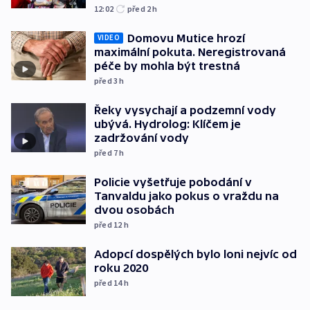
12:02
před 2
h
Domovu Mutice hrozí
VIDEO
maximální pokuta. Neregistrovaná
péče by mohla být trestná
před 3
h
Řeky vysychají a podzemní vody
ubývá. Hydrolog: Klíčem je
zadržování vody
před 7
h
Policie vyšetřuje pobodání v
Tanvaldu jako pokus o vraždu na
dvou osobách
před 12
h
Adopcí dospělých bylo loni nejvíc od
roku 2020
před 14
h