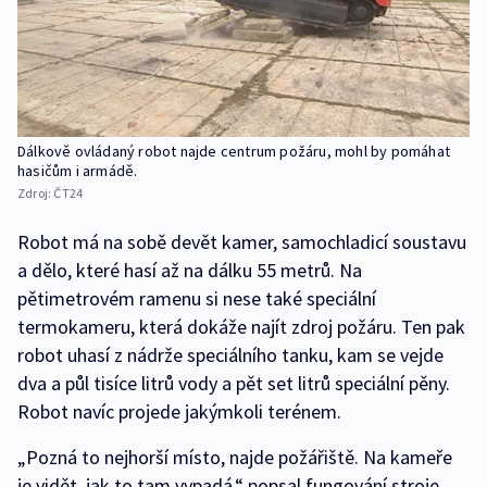
Dálkově ovládaný robot najde centrum požáru, mohl by pomáhat
hasičům i armádě.
Zdroj:
ČT24
Robot má na sobě devět kamer, samochladicí soustavu
a dělo, které hasí až na dálku 55 metrů. Na
pětimetrovém ramenu si nese také speciální
termokameru, která dokáže najít zdroj požáru. Ten pak
robot uhasí z nádrže speciálního tanku, kam se vejde
dva a půl tisíce litrů vody a pět set litrů speciální pěny.
Robot navíc projede jakýmkoli terénem.
„Pozná to nejhorší místo, najde požářiště. Na kameře
je vidět, jak to tam vypadá,“ popsal fungování stroje