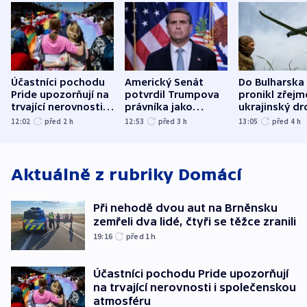
Účastníci pochodu
Americký Senát
Do Bulharska
Pride upozorňují na
potvrdil Trumpova
pronikl zřejm
trvající nerovnosti i
právníka jako
ukrajinský dr
společenskou
ministra
explodoval k
12:02
před 2
h
12:53
před 3
h
13:05
před 4
h
atmosféru
spravedlnosti
od plynovod
Aktuálně z rubriky
Domácí
Při nehodě dvou aut na Brněnsku
zemřeli dva lidé, čtyři se těžce zranili
19:16
před 1
h
Účastníci pochodu Pride upozorňují
na trvající nerovnosti i společenskou
atmosféru