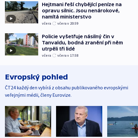
Hejtmani řeší chybějící peníze na
opravu silnic. Jsou nenárokové,
namítá ministerstvo
včera
včera v 20:59
Policie vyšetřuje násilný čin v
Tanvaldu, bodná zranění při něm
utrpěli tři lidé
včera
včera v 17:58
Evropský pohled
ČT24 každý den vybírá z obsahu publikovaného evropskými
veřejnými médii, členy Eurovize.