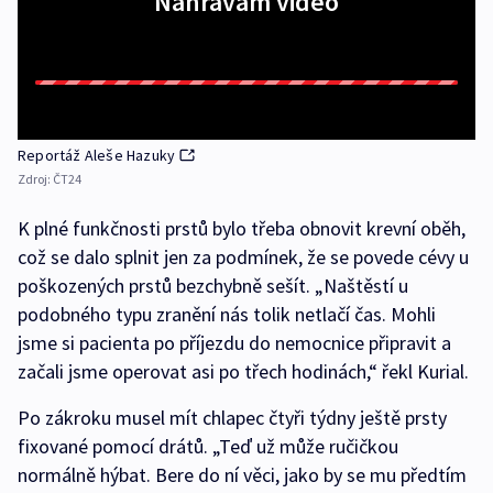
Nahrávám video
Reportáž Aleše Hazuky
Zdroj:
ČT24
K plné funkčnosti prstů bylo třeba obnovit krevní oběh,
což se dalo splnit jen za podmínek, že se povede cévy u
poškozených prstů bezchybně sešít. „Naštěstí u
podobného typu zranění nás tolik netlačí čas. Mohli
jsme si pacienta po příjezdu do nemocnice připravit a
začali jsme operovat asi po třech hodinách,“ řekl Kurial.
Po zákroku musel mít chlapec čtyři týdny ještě prsty
fixované pomocí drátů. „Teď už může ručičkou
normálně hýbat. Bere do ní věci, jako by se mu předtím