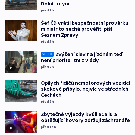
Dolní Lutyni
před 1
h
Šéf ČD vrátil bezpečnostní prověrku,
ministr to nechá prověřit, píší
Seznam Zprávy
před 5
h
Zvýšení slev na jízdném teď
VIDEO
není priorita, zní z vlády
před 7
h
Opilých řidičů nemotorových vozidel
skokově přibylo, nejvíc ve středních
Čechách
před 8
h
Zbytečné výjezdy kvůli eCallu a
obtěžující hovory zdržují záchranáře
před 17
h