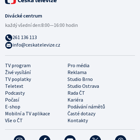
Divácké centrum
každý všední den:
8:00—16:00 hodin
261 136 113
info@ceskatelevize.cz
TV program
Pro média
Živé vysílání
Reklama
TV poplatky
Studio Brno
Teletext
Studio Ostrava
Podcasty
Rada ČT
Počasí
Kariéra
E-shop
Podávání námětů
Mobilní a TV aplikace
Časté dotazy
Vše o ČT
Kontakty