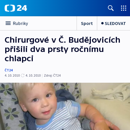
Sport
SLEDOVAT
Rubriky
Chirurgové v Č. Budějovicích
přišili dva prsty ročnímu
chlapci
ČT24
4. 10. 2010
4. 10. 2010
|
Zdroj:
ČT24