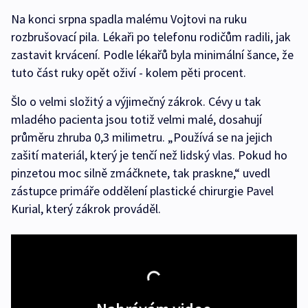
Na konci srpna spadla malému Vojtovi na ruku
rozbrušovací pila. Lékaři po telefonu rodičům radili, jak
zastavit krvácení. Podle lékařů byla minimální šance, že
tuto část ruky opět oživí - kolem pěti procent.
Šlo o velmi složitý a výjimečný zákrok. Cévy u tak
mladého pacienta jsou totiž velmi malé, dosahují
průměru zhruba 0,3 milimetru. „Používá se na jejich
zašití materiál, který je tenčí než lidský vlas. Pokud ho
pinzetou moc silně zmáčknete, tak praskne,“ uvedl
zástupce primáře oddělení plastické chirurgie Pavel
Kurial, který zákrok prováděl.