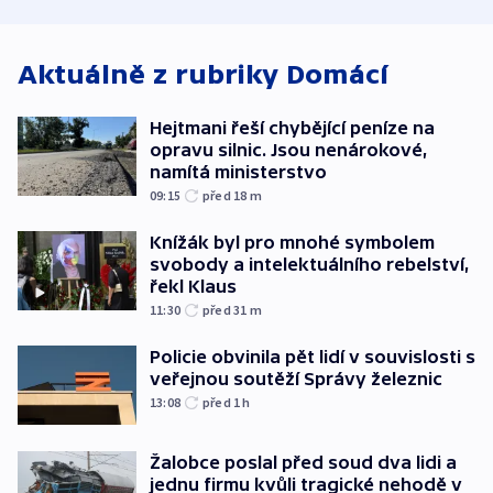
ministerstvo
Aktuálně z rubriky
Domácí
Hejtmani řeší chybějící peníze na
opravu silnic. Jsou nenárokové,
namítá ministerstvo
09:15
před 18
m
Knížák byl pro mnohé symbolem
svobody a intelektuálního rebelství,
řekl Klaus
11:30
před 31
m
Policie obvinila pět lidí v souvislosti s
veřejnou soutěží Správy železnic
13:08
před 1
h
Žalobce poslal před soud dva lidi a
jednu firmu kvůli tragické nehodě v