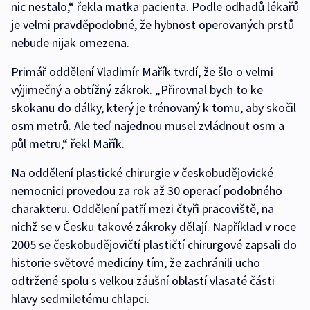
nic nestalo,“ řekla matka pacienta. Podle odhadů lékařů
je velmi pravděpodobné, že hybnost operovaných prstů
nebude nijak omezena.
Primář oddělení Vladimír Mařík tvrdí, že šlo o velmi
výjimečný a obtížný zákrok. „Přirovnal bych to ke
skokanu do dálky, který je trénovaný k tomu, aby skočil
osm metrů. Ale teď najednou musel zvládnout osm a
půl metru,“ řekl Mařík.
Na oddělení plastické chirurgie v českobudějovické
nemocnici provedou za rok až 30 operací podobného
charakteru. Oddělení patří mezi čtyři pracoviště, na
nichž se v Česku takové zákroky dělají. Například v roce
2005 se českobudějovičtí plastičtí chirurgové zapsali do
historie světové medicíny tím, že zachránili ucho
odtržené spolu s velkou záušní oblastí vlasaté části
hlavy sedmiletému chlapci.