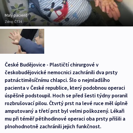
Malý pacient
Zdroj:
ČT24
České Budějovice - Plastičtí chirurgové v
českobudějovické nemocnici zachránili dva prsty
patnáctiměsíčnímu chlapci. Šlo o nejmladšího
pacienta v České republice, který podobnou operaci
úspěšně podstoupil. Hoch se před šesti týdny poranil
rozbrušovací pilou. Čtvrtý prst na levé ruce měl úplně
amputovaný a třetí prst byl velmi poškozený. Lékaři
mu při téměř pětihodinové operaci oba prsty přišili a
plnohodnotně zachránili jejich funkčnost.