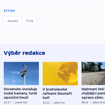
ŠTÍTKY
Domácí
ČT24
Výběr redakce
Slovensko instaluje
Hejtmani řeší
V bratislavské
ruské kamery, tvrdí
chybějící pen
rafinerii Slovnaft
opoziční hnutí
opravu silnic.
hoří
nenárokové, 
12:27
právě teď
09:15
před 18
14:22
před 3
m