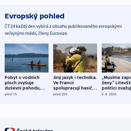
Evropský pohled
ČT24 každý den vybírá z obsahu publikovaného evropskými
veřejnými médii, členy Eurovize.
Pobyt u vodních
Jiný jazyk i technika.
„Musíme zapo
ploch zvyšuje
Ve Francii
ženy.“ Litevšt
duševní pohodu,
spolupracují hasiči z
politici zvažuj
ukázala
různých zemí
dohodu o
před 7
h
před 23
h
5. 8. 2026
mezinárodní studie
demografii