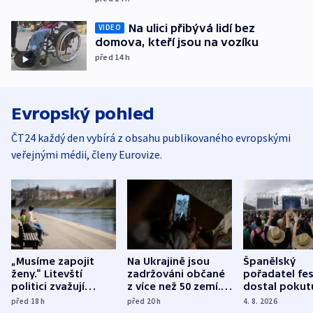
Na ulici přibývá lidí bez
VIDEO
domova, kteří jsou na vozíku
před 14
h
Evropský pohled
ČT24 každý den vybírá z obsahu publikovaného evropskými
veřejnými médii, členy Eurovize.
„Musíme zapojit
Na Ukrajině jsou
Španělský
ženy.“ Litevští
zadržováni občané
pořadatel fes
politici zvažují
z více než 50 zemí.
dostal pokut
dohodu o
Bojovali na straně
nekalé prakti
před 18
h
před 20
h
4. 8. 2026
demografii
Ruska