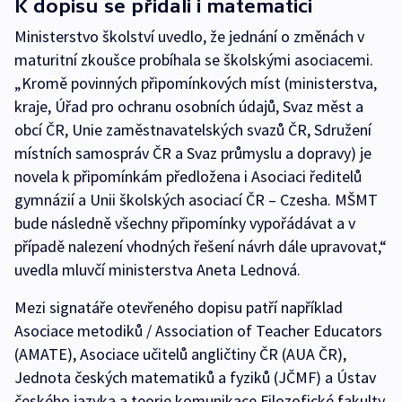
K dopisu se přidali i matematici
Ministerstvo školství uvedlo, že jednání o změnách v
maturitní zkoušce probíhala se školskými asociacemi.
„Kromě povinných připomínkových míst (ministerstva,
kraje, Úřad pro ochranu osobních údajů, Svaz měst a
obcí ČR, Unie zaměstnavatelských svazů ČR, Sdružení
místních samospráv ČR a Svaz průmyslu a dopravy) je
novela k připomínkám předložena i Asociaci ředitelů
gymnázií a Unii školských asociací ČR – Czesha. MŠMT
bude následně všechny připomínky vypořádávat a v
případě nalezení vhodných řešení návrh dále upravovat,“
uvedla mluvčí ministerstva Aneta Lednová.
Mezi signatáře otevřeného dopisu patří například
Asociace metodiků / Association of Teacher Educators
(AMATE), Asociace učitelů angličtiny ČR (AUA ČR),
Jednota českých matematiků a fyziků (JČMF) a Ústav
českého jazyka a teorie komunikace Filozofické fakulty