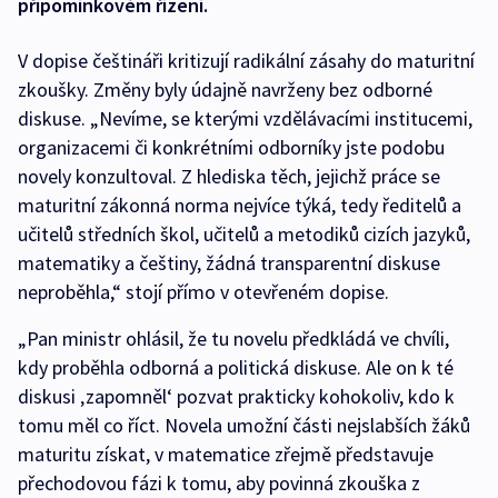
připomínkovém řízení.
V dopise češtináři kritizují radikální zásahy do maturitní
zkoušky. Změny byly údajně navrženy bez odborné
diskuse. „Nevíme, se kterými vzdělávacími institucemi,
organizacemi či konkrétními odborníky jste podobu
novely konzultoval. Z hlediska těch, jejichž práce se
maturitní zákonná norma nejvíce týká, tedy ředitelů a
učitelů středních škol, učitelů a metodiků cizích jazyků,
matematiky a češtiny, žádná transparentní diskuse
neproběhla,“ stojí přímo v otevřeném dopise.
„Pan ministr ohlásil, že tu novelu předkládá ve chvíli,
kdy proběhla odborná a politická diskuse. Ale on k té
diskusi ‚zapomněl‘ pozvat prakticky kohokoliv, kdo k
tomu měl co říct. Novela umožní části nejslabších žáků
maturitu získat, v matematice zřejmě představuje
přechodovou fázi k tomu, aby povinná zkouška z