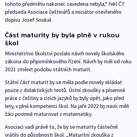
tohoto předmětu nakonec zavedena nebyla,“ řekl ČT
předseda Asociace češtinářů a iniciátor otevřeného
dopisu Josef Soukal.
Část maturity by byla plně v rukou
škol
Ministerstvo školství poslalo návrh novely školského
zákona do připomínkového řízení. Návrh by měl od roku
2021 změnit podobu státních maturit.
Státní část maturit by se měla podle novely skládat
pouze z didaktických testů. Ústní zkoušky a písemné
práce z češtiny a cizích jazyků by byly opět, jako před
lety, v plné kompetenci škol. Na jaře 2022 by navíc měli
žáci povinně maturovat z matematiky.
Asociaci vadí právě to, že by se maturity částečně
vrátily do působnosti škol. „Maturitní zkouška z