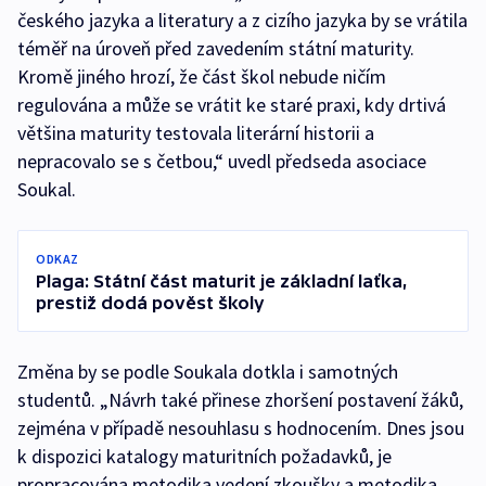
českého jazyka a literatury a z cizího jazyka by se vrátila
téměř na úroveň před zavedením státní maturity.
Kromě jiného hrozí, že část škol nebude ničím
regulována a může se vrátit ke staré praxi, kdy drtivá
většina maturity testovala literární historii a
nepracovalo se s četbou,“ uvedl předseda asociace
Soukal.
ODKAZ
Plaga: Státní část maturit je základní laťka,
prestiž dodá pověst školy
Změna by se podle Soukala dotkla i samotných
studentů. „Návrh také přinese zhoršení postavení žáků,
zejména v případě nesouhlasu s hodnocením. Dnes jsou
k dispozici katalogy maturitních požadavků, je
propracována metodika vedení zkoušky a metodika