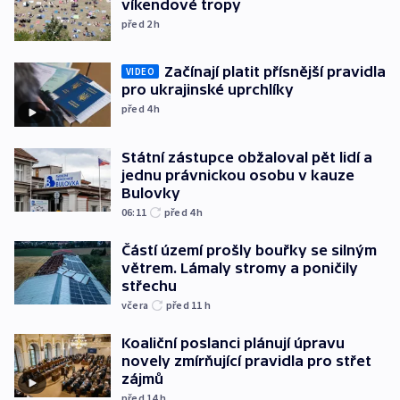
víkendové tropy
před 2
h
Začínají platit přísnější pravidla
VIDEO
pro ukrajinské uprchlíky
před 4
h
Státní zástupce obžaloval pět lidí a
jednu právnickou osobu v kauze
Bulovky
06:11
před 4
h
Částí území prošly bouřky se silným
větrem. Lámaly stromy a poničily
střechu
včera
před 11
h
Koaliční poslanci plánují úpravu
novely zmírňující pravidla pro střet
zájmů
před 14
h