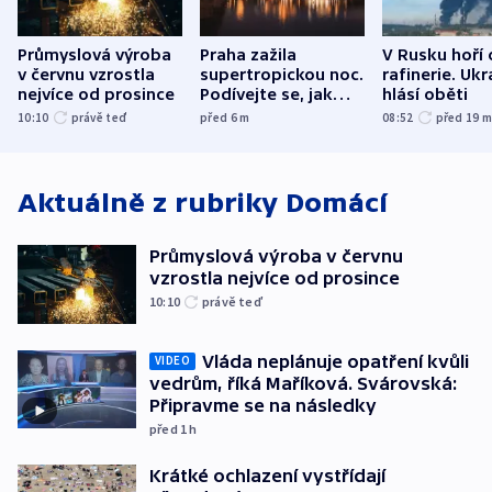
Průmyslová výroba
Praha zažila
V Rusku hoří 
v červnu vzrostla
supertropickou noc.
rafinerie. Ukr
nejvíce od prosince
Podívejte se, jak
hlásí oběti
bylo u vás
10:10
právě teď
před 6
m
08:52
před 19
Aktuálně z rubriky
Domácí
Průmyslová výroba v červnu
vzrostla nejvíce od prosince
10:10
právě teď
Vláda neplánuje opatření kvůli
VIDEO
vedrům, říká Maříková. Svárovská:
Připravme se na následky
před 1
h
Krátké ochlazení vystřídají