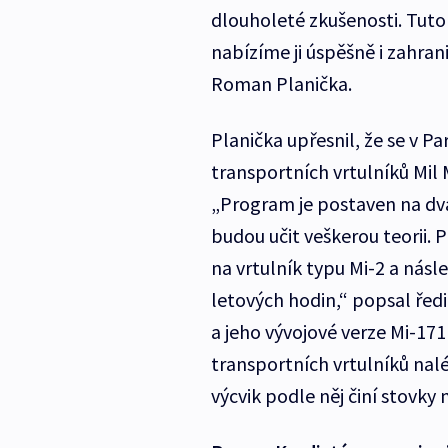
dlouholeté zkušenosti. Tuto
nabízíme ji úspěšně i zahra
Roman Planička.
Planička upřesnil, že se v Pa
transportních vrtulníků Mil 
„Program je postaven na dva
budou učit veškerou teorii.
na vrtulník typu Mi-2 a násl
letových hodin,“ popsal ředi
a jeho vývojové verze Mi-171
transportních vrtulníků na
výcvik podle něj činí stovky 