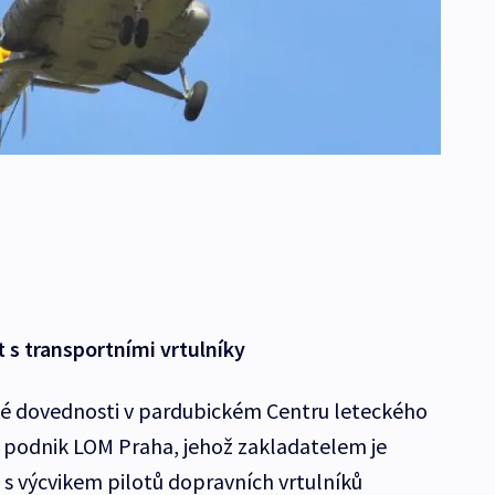
at s transportními vrtulníky
 své dovednosti v pardubickém Centru leteckého
tní podnik LOM Praha, jehož zakladatelem je
s výcvikem pilotů dopravních vrtulníků