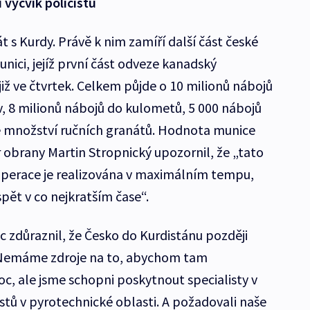
výcvik policistů
t s Kurdy. Právě k nim zamíří další část české
unici, jejíž první část odveze kanadský
již ve čtvrtek. Celkem půjde o 10 milionů nábojů
, 8 milionů nábojů do kulometů, 5 000 nábojů
é množství ručních granátů. Hodnota munice
tr obrany Martin Stropnický upozornil, že „tato
operace je realizována v maximálním tempu,
pět v co nejkratším čase“.
c zdůraznil, že Česko do Kurdistánu později
. „Nemáme zdroje na to, abychom tam
c, ale jsme schopni poskytnout specialisty v
listů v pyrotechnické oblasti. A požadovali naše