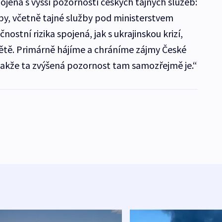
ojená s vyšší pozorností českých tajných služeb:
by, včetně tajné služby pod ministerstvem
nostní rizika spojená, jak s ukrajinskou krizí,
světě. Primárně hájíme a chráníme zájmy České
Takže ta zvýšená pozornost tam samozřejmě je.“