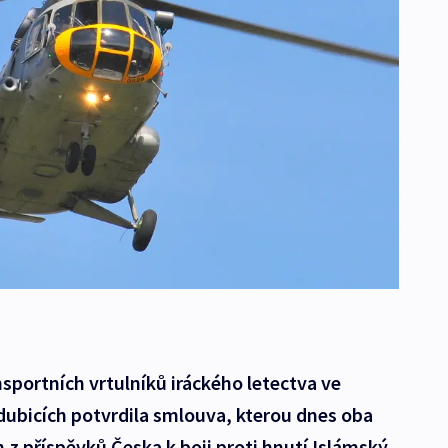
nsportních vrtulníků iráckého letectva ve
dubicích potvrdila smlouva, kterou dnes oba
 z příspěvků Česka k boji proti hnutí Islámský