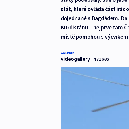
stát, které ovládá část irá
dojednané s Bagdádem. Dal
Kurdistánu – nejprve tam Če
místě pomohou s výcvikem p
GALERIE
videogallery_471685