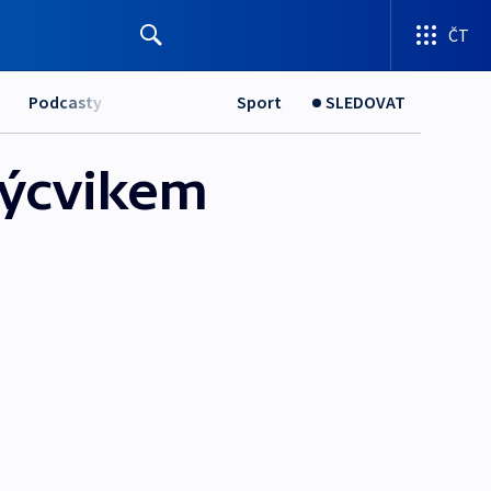
ČT
Podcasty
Sport
SLEDOVAT
výcvikem