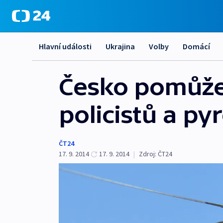
Hlavní události
Ukrajina
Volby
Domácí
Česko pomůže
policistů a py
ČT24
17. 9. 2014
17. 9. 2014
|
Zdroj:
ČT24