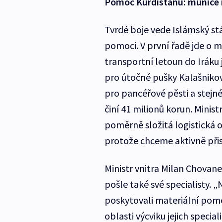
Pomoc Kurdistánu: munice i 
Tvrdé boje vede Islámský stá
pomoci. V první řadě jde o m
transportní letoun do Iráku 
pro útočné pušky Kalašnikov
pro pancéřové pěsti a stejn
činí 41 milionů korun. Minis
poměrně složitá logistická 
protože chceme aktivně přis
Ministr vnitra Milan Chovane
pošle také své specialisty
poskytovali materiální pomo
oblasti výcviku jejich specia