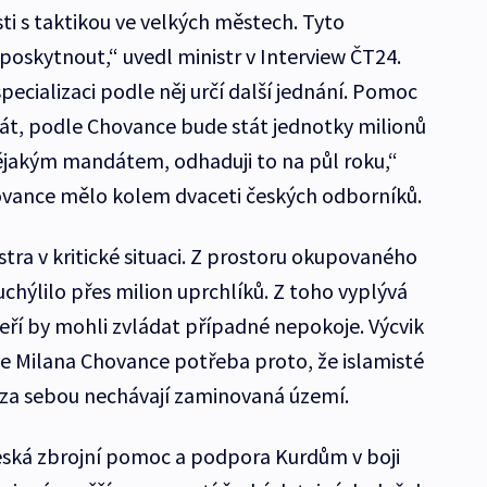
sti s taktikou ve velkých městech. Tyto
poskytnout,“ uvedl ministr v Interview ČT24.
ecializaci podle něj určí další jednání. Pomoc
át, podle Chovance bude stát jednotky milionů
jakým mandátem, odhaduji to na půl roku,“
ovance mělo kolem dvaceti českých odborníků.
tra v kritické situaci. Z prostoru okupovaného
chýlilo přes milion uprchlíků. Z toho vyplývá
kteří by mohli zvládat případné nepokoje. Výcvik
e Milana Chovance potřeba proto, že islamisté
, za sebou nechávají zaminovaná území.
 česká zbrojní pomoc a podpora Kurdům v boji