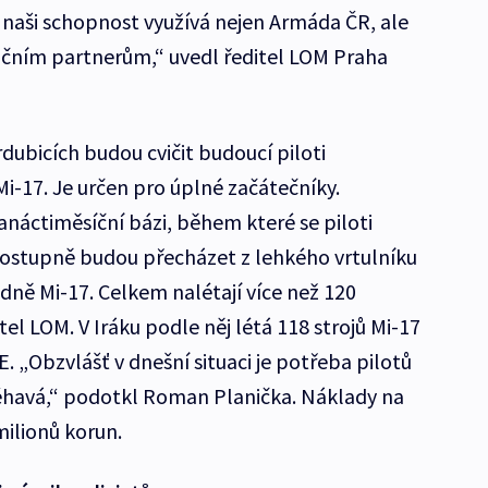
 naši schopnost využívá nejen Armáda ČR, ale
ničním partnerům,“ uvedl ředitel LOM Praha
rdubicích budou cvičit budoucí piloti
Mi-17. Je určen pro úplné začátečníky.
náctiměsíční bázi, během které se piloti
 Postupně budou přecházet z lehkého vrtulníku
edně Mi-17. Celkem nalétají více než 120
tel LOM. V Iráku podle něj létá 118 strojů Mi-17
E. „Obzvlášť v dnešní situaci je potřeba pilotů
léhavá,“ podotkl Roman Planička. Náklady na
milionů korun.