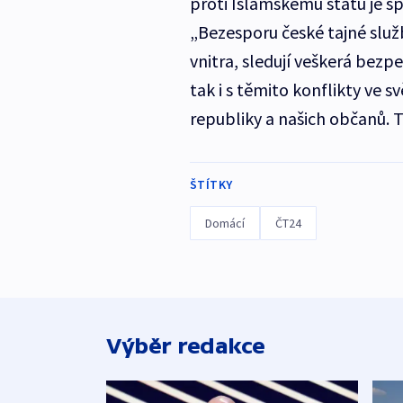
proti Islámskému státu je sp
„Bezesporu české tajné služ
vnitra, sledují veškerá bezpeč
tak i s těmito konflikty ve 
republiky a našich občanů. 
ŠTÍTKY
Domácí
ČT24
Výběr redakce