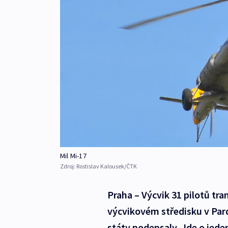
Mil Mi-17
Zdroj:
Rostislav Kalousek/ČTK
Praha – Výcvik 31 pilotů tra
výcvikovém středisku v Par
státy podepsaly. Jde o jeden