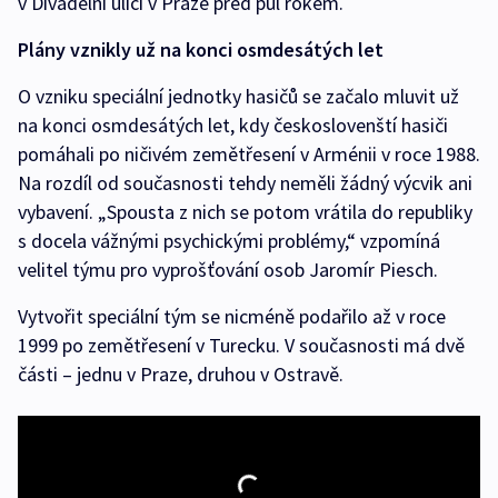
v Divadelní ulici v Praze před půl rokem.
Plány vznikly už na konci osmdesátých let
O vzniku speciální jednotky hasičů se začalo mluvit už
na konci osmdesátých let, kdy českoslovenští hasiči
pomáhali po ničivém zemětřesení v Arménii v roce 1988.
Na rozdíl od současnosti tehdy neměli žádný výcvik ani
vybavení. „Spousta z nich se potom vrátila do republiky
s docela vážnými psychickými problémy,“ vzpomíná
velitel týmu pro vyprošťování osob Jaromír Piesch.
Vytvořit speciální tým se nicméně podařilo až v roce
1999 po zemětřesení v Turecku. V současnosti má dvě
části – jednu v Praze, druhou v Ostravě.