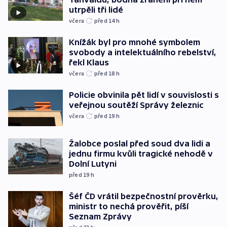
utrpěli tři lidé
včera
před 14
h
Knížák byl pro mnohé symbolem
svobody a intelektuálního rebelství,
řekl Klaus
včera
před 18
h
Policie obvinila pět lidí v souvislosti s
veřejnou soutěží Správy železnic
včera
před 19
h
Žalobce poslal před soud dva lidi a
jednu firmu kvůli tragické nehodě v
Dolní Lutyni
před 19
h
Šéf ČD vrátil bezpečnostní prověrku,
ministr to nechá prověřit, píší
Seznam Zprávy