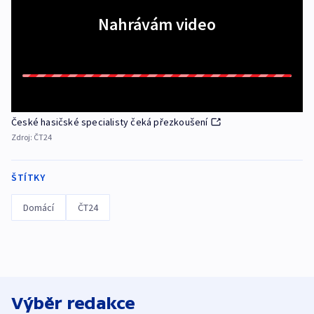
Nahrávám video
České hasičské specialisty čeká přezkoušení
Zdroj:
ČT24
ŠTÍTKY
Domácí
ČT24
Výběr redakce