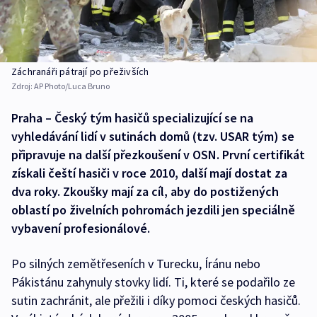
Záchranáři pátrají po přeživších
Zdroj:
AP Photo/Luca Bruno
Praha – Český tým hasičů specializující se na
vyhledávání lidí v sutinách domů (tzv. USAR tým) se
připravuje na další přezkoušení v OSN. První certifikát
získali čeští hasiči v roce 2010, další mají dostat za
dva roky. Zkoušky mají za cíl, aby do postižených
oblastí po živelních pohromách jezdili jen speciálně
vybavení profesionálové.
Po silných zemětřeseních v Turecku, Íránu nebo
Pákistánu zahynuly stovky lidí. Ti, které se podařilo ze
sutin zachránit, ale přežili i díky pomoci českých hasičů.