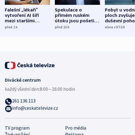
Falešní „lékaři“
Spekulace o
Pobyt u vodn
vytvoření AI šíří
přímém ruském
ploch zvyšuje
mezi staršími
útoku jsou pošetilé,
duševní poho
Poláky nebezpečné
míní estonský
ukázala
před 1
h
před 15
h
včera v 07:30
zdravotní rady
bezpečnostní
mezinárodní 
expert
Divácké centrum
každý všední den:
8:00—16:00 hodin
261 136 113
info@ceskatelevize.cz
TV program
Pro média
Živé vysílání
Reklama