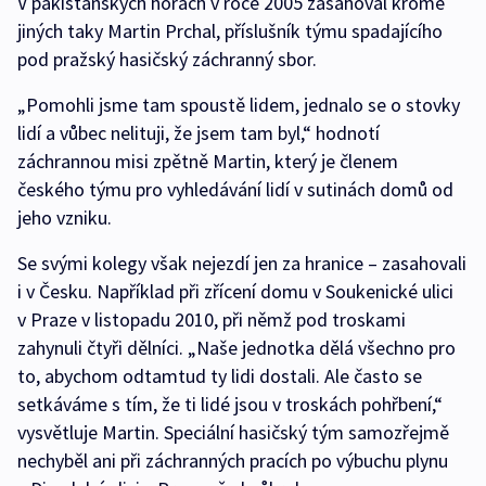
V pákistánských horách v roce 2005 zasahoval kromě
jiných taky Martin Prchal, příslušník týmu spadajícího
pod pražský hasičský záchranný sbor.
„Pomohli jsme tam spoustě lidem, jednalo se o stovky
lidí a vůbec nelituji, že jsem tam byl,“ hodnotí
záchrannou misi zpětně Martin, který je členem
českého týmu pro vyhledávání lidí v sutinách domů od
jeho vzniku.
Se svými kolegy však nejezdí jen za hranice – zasahovali
i v Česku. Například při zřícení domu v Soukenické ulici
v Praze v listopadu 2010, při němž pod troskami
zahynuli čtyři dělníci. „Naše jednotka dělá všechno pro
to, abychom odtamtud ty lidi dostali. Ale často se
setkáváme s tím, že ti lidé jsou v troskách pohřbení,“
vysvětluje Martin. Speciální hasičský tým samozřejmě
nechyběl ani při záchranných pracích po výbuchu plynu