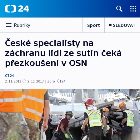
Sport
SLEDOVAT
Rubriky
České specialisty na
záchranu lidí ze sutin čeká
přezkoušení v OSN
ČT24
2. 11. 2013
2. 11. 2013
|
Zdroj:
ČT24