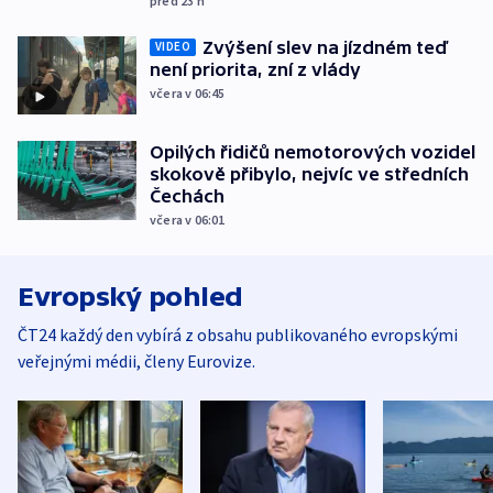
před 23
h
Zvýšení slev na jízdném teď
VIDEO
není priorita, zní z vlády
včera v 06:45
Opilých řidičů nemotorových vozidel
skokově přibylo, nejvíc ve středních
Čechách
včera v 06:01
Evropský pohled
ČT24 každý den vybírá z obsahu publikovaného evropskými
veřejnými médii, členy Eurovize.