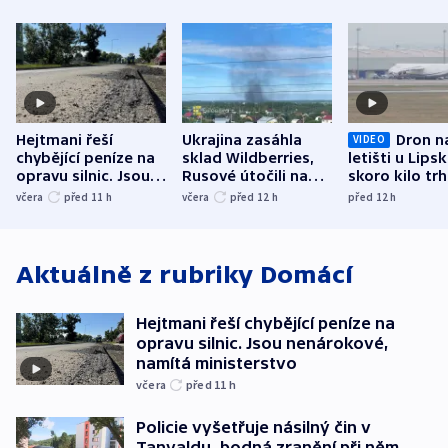
Hejtmani řeší
Ukrajina zasáhla
Dron n
VIDEO
chybějící peníze na
sklad Wildberries,
letišti u Lips
opravu silnic. Jsou
Rusové útočili na
skoro kilo trh
nenárokové, namítá
trh, hasiče či
indicie ukazuj
včera
před 11
h
včera
před 12
h
před 12
h
ministerstvo
stadion
Rusko
Aktuálně z rubriky
Domácí
Hejtmani řeší chybějící peníze na
opravu silnic. Jsou nenárokové,
namítá ministerstvo
včera
před 11
h
Policie vyšetřuje násilný čin v
Tanvaldu, bodná zranění při něm