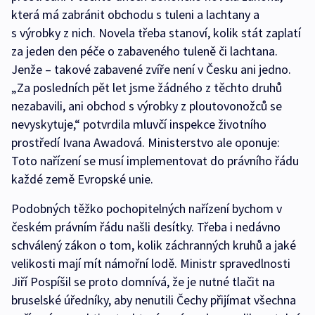
která má zabránit obchodu s tuleni a lachtany a
s výrobky z nich. Novela třeba stanoví, kolik stát zaplatí
za jeden den péče o zabaveného tuleně či lachtana.
Jenže – takové zabavené zvíře není v Česku ani jedno.
„Za posledních pět let jsme žádného z těchto druhů
nezabavili, ani obchod s výrobky z ploutovonožců se
nevyskytuje,“ potvrdila mluvčí inspekce životního
prostředí Ivana Awadová. Ministerstvo ale oponuje:
Toto nařízení se musí implementovat do právního řádu
každé země Evropské unie.
Podobných těžko pochopitelných nařízení bychom v
českém právním řádu našli desítky. Třeba i nedávno
schválený zákon o tom, kolik záchranných kruhů a jaké
velikosti mají mít námořní lodě. Ministr spravedlnosti
Jiří Pospíšil se proto domnívá, že je nutné tlačit na
bruselské úředníky, aby nenutili Čechy přijímat všechna