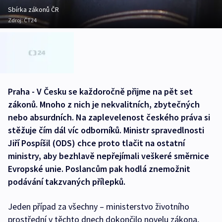
Sbírka zákonů ČR
Zdroj:
ČT24
Praha - V Česku se každoročně přijme na pět set
zákonů. Mnoho z nich je nekvalitních, zbytečných
nebo absurdních. Na zaplevelenost českého práva si
stěžuje čím dál víc odborníků. Ministr spravedlnosti
Jiří Pospíšil (ODS) chce proto tlačit na ostatní
ministry, aby bezhlavě nepřejímali veškeré směrnice
Evropské unie. Poslancům pak hodlá znemožnit
podávání takzvaných přílepků.
Jeden případ za všechny – ministerstvo životního
prostřední v těchto dnech dokončilo novelu zákona,