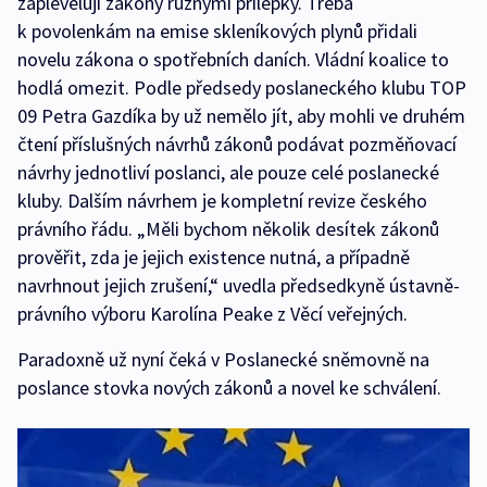
zaplevelují zákony různými přílepky. Třeba
k povolenkám na emise skleníkových plynů přidali
novelu zákona o spotřebních daních. Vládní koalice to
hodlá omezit. Podle předsedy poslaneckého klubu TOP
09 Petra Gazdíka by už nemělo jít, aby mohli ve druhém
čtení příslušných návrhů zákonů podávat pozměňovací
návrhy jednotliví poslanci, ale pouze celé poslanecké
kluby. Dalším návrhem je kompletní revize českého
právního řádu. „Měli bychom několik desítek zákonů
prověřit, zda je jejich existence nutná, a případně
navrhnout jejich zrušení,“ uvedla předsedkyně ústavně-
právního výboru Karolína Peake z Věcí veřejných.
Paradoxně už nyní čeká v Poslanecké sněmovně na
poslance stovka nových zákonů a novel ke schválení.