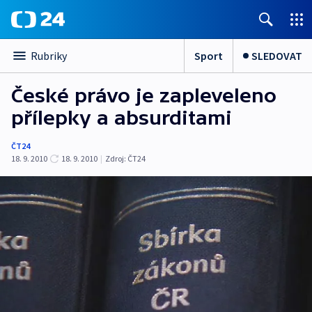
Sport
SLEDOVAT
Rubriky
České právo je zapleveleno
přílepky a absurditami
ČT24
18. 9. 2010
18. 9. 2010
|
Zdroj:
ČT24