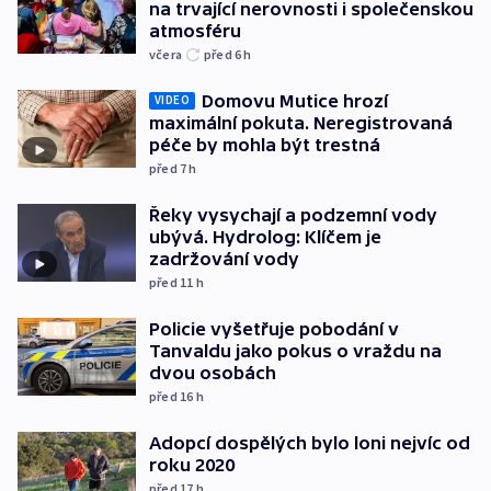
na trvající nerovnosti i společenskou
atmosféru
včera
před 6
h
Domovu Mutice hrozí
VIDEO
maximální pokuta. Neregistrovaná
péče by mohla být trestná
před 7
h
Řeky vysychají a podzemní vody
ubývá. Hydrolog: Klíčem je
zadržování vody
před 11
h
Policie vyšetřuje pobodání v
Tanvaldu jako pokus o vraždu na
dvou osobách
před 16
h
Adopcí dospělých bylo loni nejvíc od
roku 2020
před 17
h