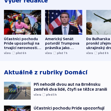
Výběr redakce
Účastníci pochodu
Americký Senát
Do Bulharska
Pride upozorňují na
potvrdil Trumpova
pronikl zřejm
trvající nerovnosti i
právníka jako
ukrajinský dr
společenskou
ministra
explodoval k
včera
před 6
h
včera
před 7
h
včera
před 8
h
atmosféru
spravedlnosti
od plynovod
Aktuálně z rubriky
Domácí
Při nehodě dvou aut na Brněnsku
zemřeli dva lidé, čtyři se těžce zranili
včera
před 5
h
Účastníci pochodu Pride upozorňují