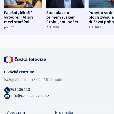
Falešní „lékaři“
Spekulace o
Pobyt u vodn
vytvoření AI šíří
přímém ruském
ploch zvyšuje
mezi staršími
útoku jsou pošetilé,
duševní poho
Poláky nebezpečné
míní estonský
ukázala
před 20
h
7. 8. 2026
7. 8. 2026
zdravotní rady
bezpečnostní
mezinárodní 
expert
Divácké centrum
každý všední den:
8:00—16:00 hodin
261 136 113
info@ceskatelevize.cz
TV program
Pro média