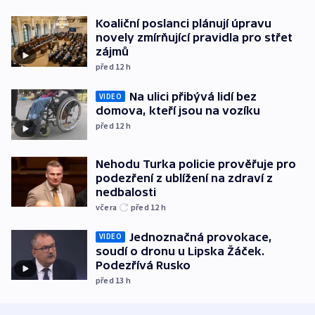
Koaliční poslanci plánují úpravu
novely zmírňující pravidla pro střet
zájmů
před 12
h
Na ulici přibývá lidí bez
VIDEO
domova, kteří jsou na vozíku
před 12
h
Nehodu Turka policie prověřuje pro
podezření z ublížení na zdraví z
nedbalosti
včera
před 12
h
Jednoznačná provokace,
VIDEO
soudí o dronu u Lipska Žáček.
Podezřívá Rusko
před 13
h