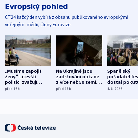
Evropský pohled
ČT24 každý den vybírá z obsahu publikovaného evropskými
veřejnými médii, členy Eurovize.
„Musíme zapojit
Na Ukrajině jsou
Španělský
ženy.“ Litevští
zadržováni občané
pořadatel fes
politici zvažují
z více než 50 zemí.
dostal pokut
dohodu o
Bojovali na straně
nekalé prakti
před 16
h
před 18
h
4. 8. 2026
demografii
Ruska