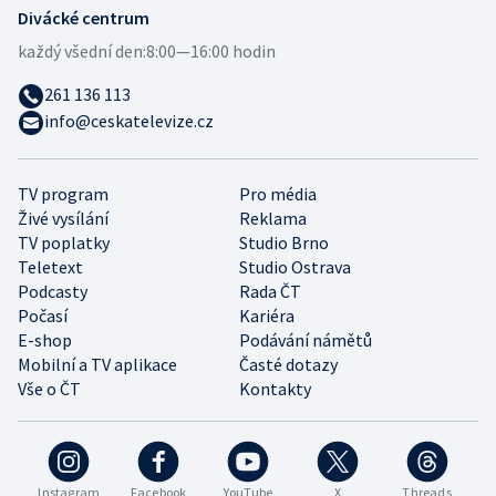
Divácké centrum
každý všední den:
8:00—16:00 hodin
261 136 113
info@ceskatelevize.cz
TV program
Pro média
Živé vysílání
Reklama
TV poplatky
Studio Brno
Teletext
Studio Ostrava
Podcasty
Rada ČT
Počasí
Kariéra
E-shop
Podávání námětů
Mobilní a TV aplikace
Časté dotazy
Vše o ČT
Kontakty
Instagram
Facebook
YouTube
X
Threads