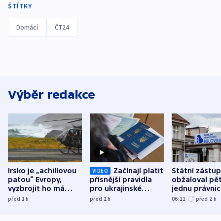
ŠTÍTKY
Domácí
ČT24
Výběr redakce
Irsko je „achillovou
Začínají platit
Státní zástu
VIDEO
patou“ Evropy,
přísnější pravidla
obžaloval pět 
vyzbrojit ho má
pro ukrajinské
jednu právni
Francie
uprchlíky
osobu v kauz
před 1
h
před 2
h
06:11
před 2
h
Bulovky