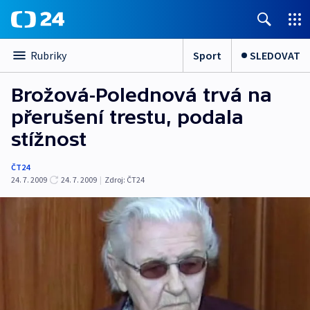
Sport
SLEDOVAT
Rubriky
Brožová-Polednová trvá na
přerušení trestu, podala
stížnost
ČT24
24. 7. 2009
24. 7. 2009
|
Zdroj:
ČT24