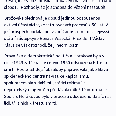
trestu, který požadovala s odkazem na svoji praktickou
slepotu. Rozhodly, že je schopná do vězení nastoupit.
Brožová-Polednová je dosud jedinou odsouzenou
aktivní účastnicí vykonstruovaných procesů z 50. let. V
její prospěch podala loni v září žádost o milost nejvyšší
státní zástupkyně Renata Vesecká. Prezident Václav
Klaus se však rozhodl, že ji neomilostní.
Právnička a demokratická politička Horáková byla v
roce 1949 zatčena a v červnu 1950 odsouzena k trestu
smrti. Podle tehdejší obžaloby připravovala jako hlava
spikleneckého centra návrat ke kapitalismu,
spolupracovala s dalšími „zrádci režimu“ a
nepřátelským agentům předávala důležité informace.
Spolu s Horákovou bylo v procesu odsouzeno dalších 12
lidí, tři z nich k trestu smrti.