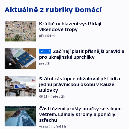
Aktuálně z rubriky
Domácí
Krátké ochlazení vystřídají
víkendové tropy
před 54
m
Začínají platit přísnější pravidla
VIDEO
pro ukrajinské uprchlíky
před 2
h
Státní zástupce obžaloval pět lidí a
jednu právnickou osobu v kauze
Bulovky
06:11
před 2
h
Částí území prošly bouřky se silným
větrem. Lámaly stromy a poničily
střechu
včera
před 9
h