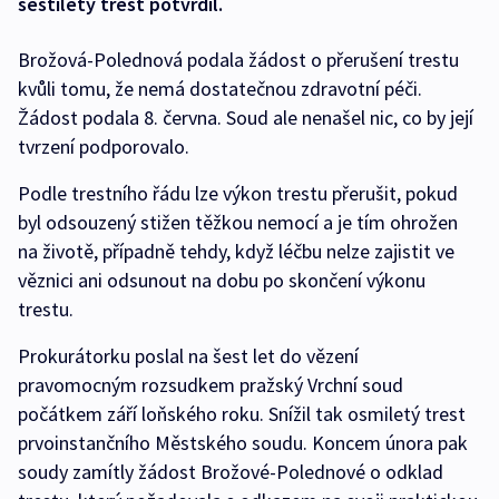
šestiletý trest potvrdil.
Brožová-Polednová podala žádost o přerušení trestu
kvůli tomu, že nemá dostatečnou zdravotní péči.
Žádost podala 8. června. Soud ale nenašel nic, co by její
tvrzení podporovalo.
Podle trestního řádu lze výkon trestu přerušit, pokud
byl odsouzený stižen těžkou nemocí a je tím ohrožen
na životě, případně tehdy, když léčbu nelze zajistit ve
věznici ani odsunout na dobu po skončení výkonu
trestu.
Prokurátorku poslal na šest let do vězení
pravomocným rozsudkem pražský Vrchní soud
počátkem září loňského roku. Snížil tak osmiletý trest
prvoinstančního Městského soudu. Koncem února pak
soudy zamítly žádost Brožové-Polednové o odklad