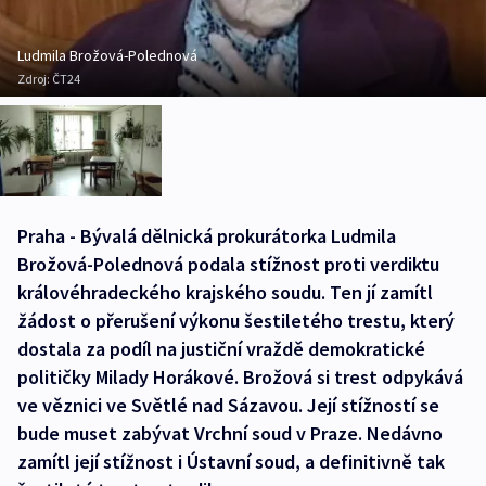
Ludmila Brožová-Polednová
Zdroj:
ČT24
Praha - Bývalá dělnická prokurátorka Ludmila
Brožová-Polednová podala stížnost proti verdiktu
královéhradeckého krajského soudu. Ten jí zamítl
žádost o přerušení výkonu šestiletého trestu, který
dostala za podíl na justiční vraždě demokratické
političky Milady Horákové. Brožová si trest odpykává
ve věznici ve Světlé nad Sázavou. Její stížností se
bude muset zabývat Vrchní soud v Praze. Nedávno
zamítl její stížnost i Ústavní soud, a definitivně tak