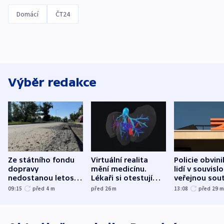
Domácí
ČT24
Výběr redakce
Ze státního fondu
Virtuální realita
Policie obvini
dopravy
mění medicínu.
lidí v souvislo
nedostanou letos
Lékaři si otestují
veřejnou sout
kraje na silnice ani
každý řez, říká
Správy železn
09:15
před 4
m
před 26
m
13:08
před 29
korunu, řekl Půta
český expert