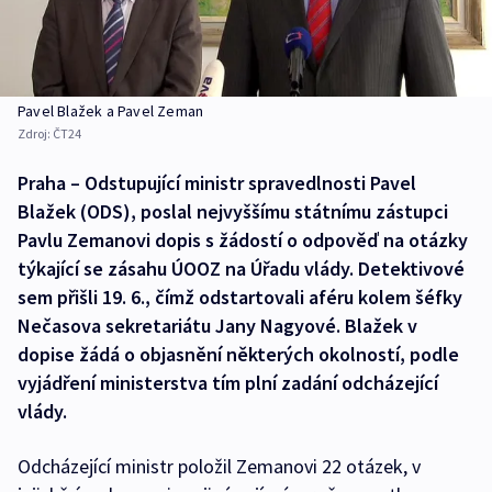
Pavel Blažek a Pavel Zeman
Zdroj:
ČT24
Praha – Odstupující ministr spravedlnosti Pavel
Blažek (ODS), poslal nejvyššímu státnímu zástupci
Pavlu Zemanovi dopis s žádostí o odpověď na otázky
týkající se zásahu ÚOOZ na Úřadu vlády. Detektivové
sem přišli 19. 6., čímž odstartovali aféru kolem šéfky
Nečasova sekretariátu Jany Nagyové. Blažek v
dopise žádá o objasnění některých okolností, podle
vyjádření ministerstva tím plní zadání odcházející
vlády.
Odcházející ministr položil Zemanovi 22 otázek, v