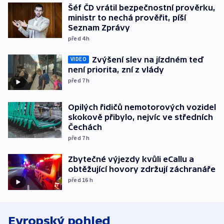
Šéf ČD vrátil bezpečnostní prověrku,
ministr to nechá prověřit, píší
Seznam Zprávy
před 4
h
Zvýšení slev na jízdném teď
VIDEO
není priorita, zní z vlády
před 7
h
Opilých řidičů nemotorových vozidel
skokově přibylo, nejvíc ve středních
Čechách
před 7
h
Zbytečné výjezdy kvůli eCallu a
obtěžující hovory zdržují záchranáře
před 16
h
Evropský pohled