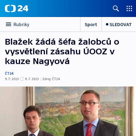
Sport
SLEDOVAT
Rubriky
Blažek žádá šéfa žalobců o
vysvětlení zásahu ÚOOZ v
kauze Nagyová
ČT24
9. 7. 2013
9. 7. 2013
|
Zdroj:
ČT24