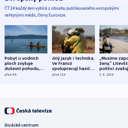
ČT24 každý den vybírá z obsahu publikovaného evropskými
veřejnými médii, členy Eurovize.
Pobyt u vodních
Jiný jazyk i technika.
„Musíme zapo
ploch zvyšuje
Ve Francii
ženy.“ Litevšt
duševní pohodu,
spolupracují hasiči z
politici zvažuj
ukázala
různých zemí
dohodu o
před 6
h
před 22
h
5. 8. 2026
mezinárodní studie
demografii
Divácké centrum