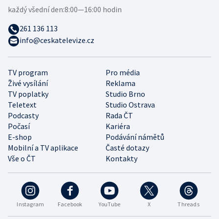
každý všední den:
8:00—16:00 hodin
261 136 113
info@ceskatelevize.cz
TV program
Pro média
Živé vysílání
Reklama
TV poplatky
Studio Brno
Teletext
Studio Ostrava
Podcasty
Rada ČT
Počasí
Kariéra
E-shop
Podávání námětů
Mobilní a TV aplikace
Časté dotazy
Vše o ČT
Kontakty
Instagram
Facebook
YouTube
X
Threads