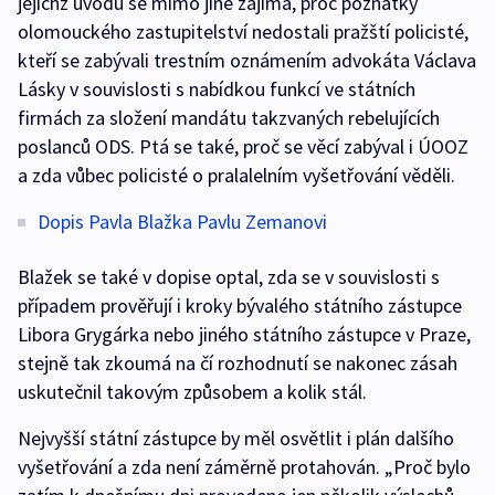
jejichž úvodu se mimo jiné zajímá, proč poznatky
olomouckého zastupitelství nedostali pražští policisté,
kteří se zabývali trestním oznámením advokáta Václava
Lásky v souvislosti s nabídkou funkcí ve státních
firmách za složení mandátu takzvaných rebelujících
poslanců ODS. Ptá se také, proč se věcí zabýval i ÚOOZ
a zda vůbec policisté o pralalelním vyšetřování věděli.
Dopis Pavla Blažka Pavlu Zemanovi
Blažek se také v dopise optal, zda se v souvislosti s
případem prověřují i kroky bývalého státního zástupce
Libora Grygárka nebo jiného státního zástupce v Praze,
stejně tak zkoumá na čí rozhodnutí se nakonec zásah
uskutečnil takovým způsobem a kolik stál.
Nejvyšší státní zástupce by měl osvětlit i plán dalšího
vyšetřování a zda není záměrně protahován. „Proč bylo