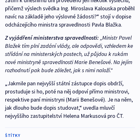
zatím k dnešnímu dni provedeno jen několik výslechů,
přičemž výslech svědka Ing. Miroslava Kalouska proběhl
navíc na základě jeho výslovné žádosti?“ stojí v dopise
odcházejícího ministra spravedlnosti Pavla Blažka.
Z vyjádření ministerstva spravedlnosti:
„Ministr Pavel
Blažek tím plní zadání vlády, ale odpovědi, vzhledem ke
střídání na ministerských postech, už půjdou k rukám
nové ministryně spravedlnosti Marie Benešové. Na jejím
rozhodnutí pak bude záležet, jak s nimi naloží.“
„Jakmile pan nejvyšší státní zástupce dopis obdrží,
prostuduje si ho, poté na něj odpoví přímo ministrovi,
respektive paní ministryni (Marii Benešové). Je na něm,
jak dlouho bude dopis studovat,“ uvedla mluvčí
nejvyššího zastupitelství Helena Markusová pro ČT.
ŠTÍTKY