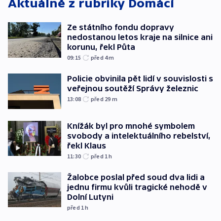
Aktuálně z rubriky
Domácí
Ze státního fondu dopravy
nedostanou letos kraje na silnice ani
korunu, řekl Půta
09:15
před 4
m
Policie obvinila pět lidí v souvislosti s
veřejnou soutěží Správy železnic
13:08
před 29
m
Knížák byl pro mnohé symbolem
svobody a intelektuálního rebelství,
řekl Klaus
11:30
před 1
h
Žalobce poslal před soud dva lidi a
jednu firmu kvůli tragické nehodě v
Dolní Lutyni
před 1
h