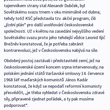
tajemníkem strany stal Alexandr Dubček, byl
Sovětskému svazu trnem v oku minimálně od dubna;
tehdy totiž KSČ představila tzv. akční program, čili
„jízdní plán“ pro další uvolňování československé
společnosti. Už v květnu na zasedání nejvyššího vedení
Sovětského svazu proto jeho tehdejší vůdce Leonid Iljič
Brežněv konstatoval, že je potřeba zabránit
kontrarevoluci, jež v Československu nabývá na síle.
Obdobný postoj zastávali i představitelé zemí, jež na
československé území koncem srpna intervenovaly; na
polském jednání států Varšavské smlouvy 14. července
1968 šéf maďarských komunistů János Kadár
konstatoval, že když se nepodaří reformní komunisty
přesvědčit, „je třeba vyhledat v Československu zdravé
síly, připravené zjednat pořádek, a ty pak musíme
podporovat“.