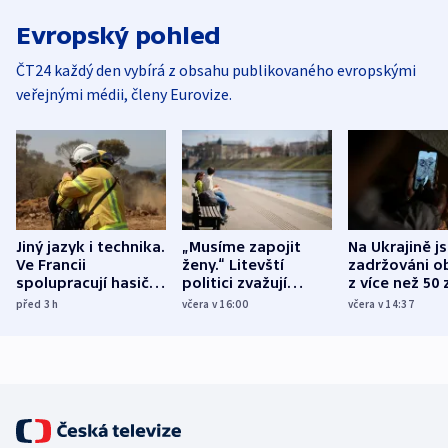
Evropský pohled
ČT24 každý den vybírá z obsahu publikovaného evropskými
veřejnými médii, členy Eurovize.
Jiný jazyk i technika.
„Musíme zapojit
Na Ukrajině j
Ve Francii
ženy.“ Litevští
zadržováni o
spolupracují hasiči z
politici zvažují
z více než 50 
různých zemí
dohodu o
Bojovali na s
před 3
h
včera v 16:00
včera v 14:37
demografii
Ruska