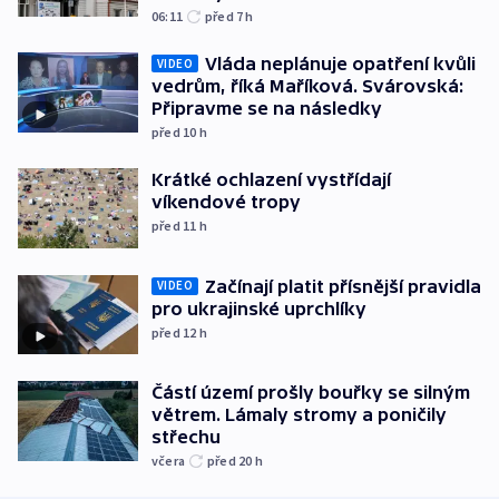
06:11
před 7
h
Vláda neplánuje opatření kvůli
VIDEO
vedrům, říká Maříková. Svárovská:
Připravme se na následky
před 10
h
Krátké ochlazení vystřídají
víkendové tropy
před 11
h
Začínají platit přísnější pravidla
VIDEO
pro ukrajinské uprchlíky
před 12
h
Částí území prošly bouřky se silným
větrem. Lámaly stromy a poničily
střechu
včera
před 20
h