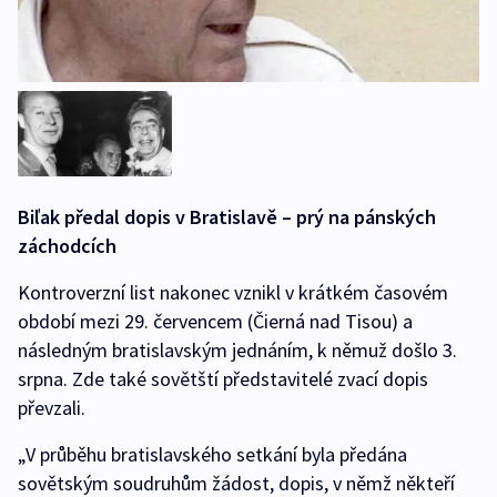
Biľak předal dopis v Bratislavě – prý na pánských
záchodcích
Kontroverzní list nakonec vznikl v krátkém časovém
období mezi 29. červencem (Čierná nad Tisou) a
následným bratislavským jednáním, k němuž došlo 3.
srpna. Zde také sovětští představitelé zvací dopis
převzali.
„V průběhu bratislavského setkání byla předána
sovětským soudruhům žádost, dopis, v němž někteří