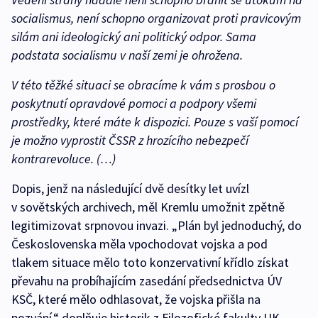
socialismus, není schopno organizovat proti pravicovým
silám ani ideologický ani politický odpor. Sama
podstata socialismu v naší zemi je ohrožena.
V této těžké situaci se obracíme k vám s prosbou o
poskytnutí opravdové pomoci a podpory všemi
prostředky, které máte k dispozici. Pouze s vaší pomocí
je možno vyprostit ČSSR z hrozícího nebezpečí
kontrarevoluce. (…)
Dopis, jenž na následující dvě desítky let uvízl
v sovětských archivech, měl Kremlu umožnit zpětně
legitimizovat srpnovou invazi. „Plán byl jednoduchý, do
Československa měla vpochodovat vojska a pod
tlakem situace mělo toto konzervativní křídlo získat
převahu na probíhajícím zasedání předsednictva ÚV
KSČ, které mělo odhlasovat, že vojska přišla na
pozvání,“ doplňuje historik z Filozofické fakulty UK