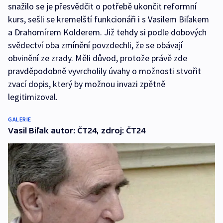
snažilo se je přesvědčit o potřebě ukončit reformní
kurs, sešli se kremelští funkcionáři i s Vasilem Biľakem
a Drahomírem Kolderem. Již tehdy si podle dobových
svědectví oba zmínění povzdechli, že se obávají
obvinění ze zrady. Měli důvod, protože právě zde
pravděpodobně vyvrcholily úvahy o možnosti stvořit
zvací dopis, který by možnou invazi zpětně
legitimizoval.
GALERIE
Vasil Biľak autor: ČT24, zdroj: ČT24