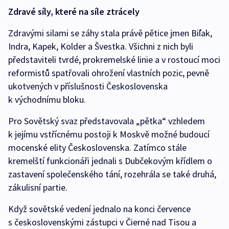
Zdravé síly, které na síle ztrácely
Zdravými silami se záhy stala právě pětice jmen Biľak,
Indra, Kapek, Kolder a Švestka. Všichni z nich byli
představiteli tvrdé, prokremelské linie a v rostoucí moci
reformistů spatřovali ohrožení vlastních pozic, pevně
ukotvených v příslušnosti Československa
k východnímu bloku.
Pro Sovětský svaz představovala „pětka“ vzhledem
k jejímu vstřícnému postoji k Moskvě možné budoucí
mocenské elity Československa. Zatímco stále
kremelští funkcionáři jednali s Dubčekovým křídlem o
zastavení společenského tání, rozehrála se také druhá,
zákulisní partie.
Když sovětské vedení jednalo na konci července
s československými zástupci v Čierné nad Tisou a