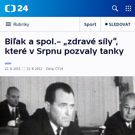
Sport
SLEDOVAT
Rubriky
Biľak a spol.– „zdravé síly“,
které v Srpnu pozvaly tanky
vrm
22. 8. 2012
22. 8. 2012
|
Zdroj:
ČT24