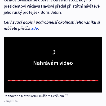
prezidentovi Václavu Havlovi předal při státní návštěvě
jeho ruský protějšek Boris Jelcin.
Celý zvací dopis i podrobnější okolnosti jeho vzniku si
můžete přečíst
zde
.
Nahrávám video
Rozhovor s historikem Lukášem Cvrčkem
Zdroj:
ČT24