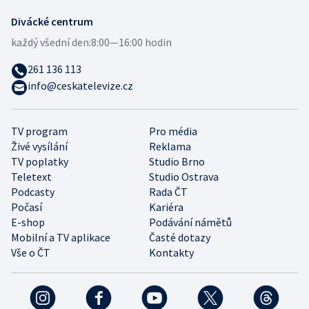
Divácké centrum
každý všední den:
8:00—16:00 hodin
261 136 113
info@ceskatelevize.cz
TV program
Pro média
Živé vysílání
Reklama
TV poplatky
Studio Brno
Teletext
Studio Ostrava
Podcasty
Rada ČT
Počasí
Kariéra
E-shop
Podávání námětů
Mobilní a TV aplikace
Časté dotazy
Vše o ČT
Kontakty