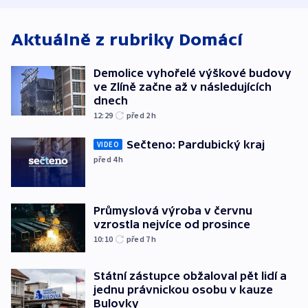
byla munice
Aktuálně z rubriky
Domácí
Demolice vyhořelé výškové budovy
ve Zlíně začne až v následujících
dnech
12:29
před 2
h
Sečteno: Pardubický kraj
VIDEO
před 4
h
Průmyslová výroba v červnu
vzrostla nejvíce od prosince
10:10
před 7
h
Státní zástupce obžaloval pět lidí a
jednu právnickou osobu v kauze
Bulovky