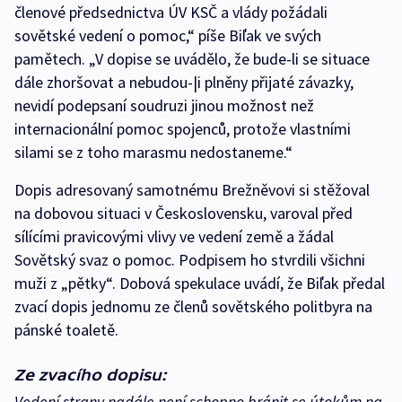
členové předsednictva ÚV KSČ a vlády požádali
sovětské vedení o pomoc,“ píše Biľak ve svých
pamětech. „V dopise se uvádělo, že bude-li se situace
dále zhoršovat a nebudou-|i plněny přijaté závazky,
nevidí podepsaní soudruzi jinou možnost než
internacionální pomoc spojenců, protože vlastními
silami se z toho marasmu nedostaneme.“
Dopis adresovaný samotnému Brežněvovi si stěžoval
na dobovou situaci v Československu, varoval před
sílícími pravicovými vlivy ve vedení země a žádal
Sovětský svaz o pomoc. Podpisem ho stvrdili všichni
muži z „pětky“. Dobová spekulace uvádí, že Biľak předal
zvací dopis jednomu ze členů sovětského politbyra na
pánské toaletě.
Ze zvacího dopisu:
Vedení strany nadále není schopno bránit se útokům na