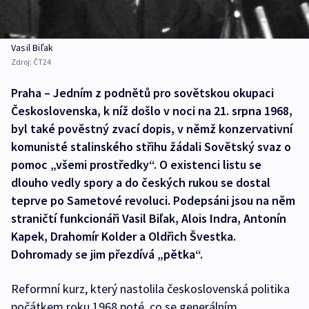
Vasil Biľak
Zdroj:
ČT24
Praha – Jedním z podnětů pro sovětskou okupaci
Československa, k níž došlo v noci na 21. srpna 1968,
byl také pověstný zvací dopis, v němž konzervativní
komunisté stalinského střihu žádali Sovětský svaz o
pomoc „všemi prostředky“. O existenci listu se
dlouho vedly spory a do českých rukou se dostal
teprve po Sametové revoluci. Podepsáni jsou na něm
straničtí funkcionáři Vasil Biľak, Alois Indra, Antonín
Kapek, Drahomír Kolder a Oldřich Švestka.
Dohromady se jim přezdívá „pětka“.
Reformní kurz, který nastolila československá politika
počátkem roku 1968 poté, co se generálním