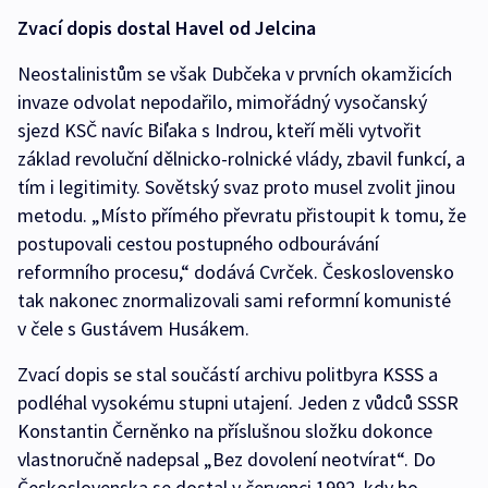
Zvací dopis dostal Havel od Jelcina
Neostalinistům se však Dubčeka v prvních okamžicích
invaze odvolat nepodařilo, mimořádný vysočanský
sjezd KSČ navíc Biľaka s Indrou, kteří měli vytvořit
základ revoluční dělnicko-rolnické vlády, zbavil funkcí, a
tím i legitimity. Sovětský svaz proto musel zvolit jinou
metodu. „Místo přímého převratu přistoupit k tomu, že
postupovali cestou postupného odbourávání
reformního procesu,“ dodává Cvrček. Československo
tak nakonec znormalizovali sami reformní komunisté
v čele s Gustávem Husákem.
Zvací dopis se stal součástí archivu politbyra KSSS a
podléhal vysokému stupni utajení. Jeden z vůdců SSSR
Konstantin Černěnko na příslušnou složku dokonce
vlastnoručně nadepsal „Bez dovolení neotvírat“. Do
Československa se dostal v červenci 1992, kdy ho