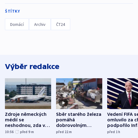
ŠTÍTKY
Domácí
Archiv
ČT24
Výběr redakce
Zdroje německých
Sběr starého železa
Vedení FIFA s
médií se
pomáhá
omluvilo za c
neshodnou, zda v
dobrovolným
podpořilo Inf
letadle ohroženém
hasičům financovat
UEFA trvá na
10:56
před 9
m
před 22
m
před 1
h
v Lipsku dronem
techniku i akce
bojkotu