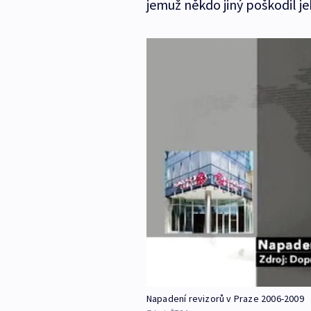
jemuž někdo jiný poškodil j
Napadení revizorů v Praze 2006-2009