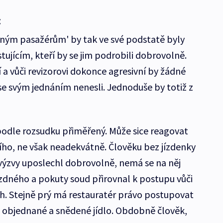
:
rným pasažérům' by tak ve své podstatě byly
tujícím, kteří by se jim podrobili dobrovolně.
a vůči revizorovi dokonce agresivní by žádné
se svým jednáním nenesli. Jednoduše by totiž z
podle rozsudku přiměřený. Může sice reagovat
cího, ne však neadekvátně. Člověku bez jízdenky
 výzvy uposlechl dobrovolně, nemá se na něj
zdného a pokuty soud přirovnal k postupu vůči
ch. Stejně prý má restauratér právo postupovat
il objednané a snědené jídlo. Obdobně člověk,