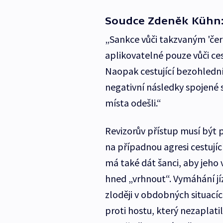
Soudce Zdeněk Kühn
„Sankce vůči takzvaným 'če
aplikovatelné pouze vůči ces
Naopak cestující bezohlední 
negativní následky spojené 
místa odešli.“
Revizorův přístup musí být 
na případnou agresi cestují
má také dát šanci, aby jeho
hned „vrhnout“. Vymáhání jí
zloději v obdobných situací
proti hostu, který nezaplat