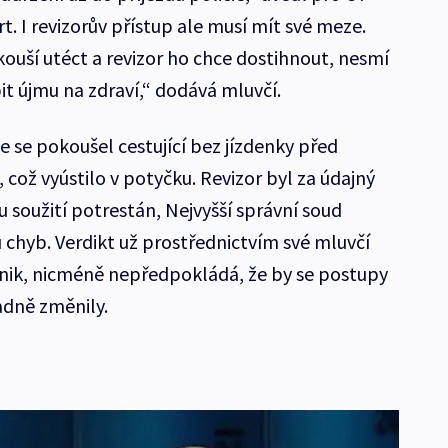
. I revizorův přístup ale musí mít své meze.
ouší utéct a revizor ho chce dostihnout, nesmí
t újmu na zdraví,“ dodává mluvčí.
de se pokoušel cestující bez jízdenky před
 což vyústilo v potyčku. Revizor byl za údajný
soužití potrestán, Nejvyšší správní soud
 chyb. Verdikt už prostřednictvím své mluvčí
dnik, nicméně nepředpokládá, že by se postupy
adně změnily.