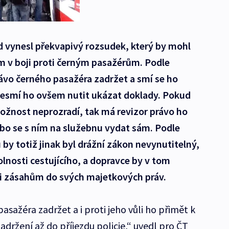
d vynesl překvapivý rozsudek, který by mohl
 v boji proti černým pasažérům. Podle
rávo černého pasažéra zadržet a smí se ho
nesmí ho ovšem nutit ukázat doklady. Pokud
ožnost neprozradí, tak má revizor právo ho
nebo se s ním na služebnu vydat sám. Podle
by totiž jinak byl drážní zákon nevynutitelný,
lnosti cestujícího, a dopravce by v tom
i zásahům do svých majetkových práv.
sažéra zadržet a i proti jeho vůli ho přimět k
adržení až do příjezdu policie,“ uvedl pro ČT