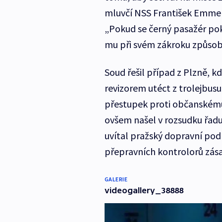
mluvčí NSS František Emmert
„Pokud se černý pasažér pok
mu při svém zákroku způsobi
Soud řešil případ z Plzně, k
revizorem utéct z trolejbusu,
přestupek proti občanskému 
ovšem našel v rozsudku řadu
uvítal pražský dopravní po
přepravních kontrolorů zás
GALERIE
videogallery_38888