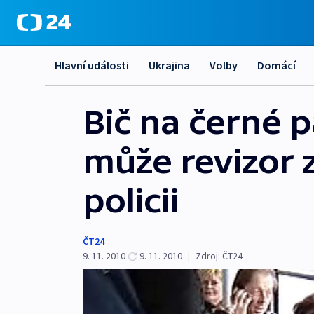
Hlavní události
Ukrajina
Volby
Domácí
Bič na černé p
může revizor z
policii
ČT24
9. 11. 2010
9. 11. 2010
|
Zdroj:
ČT24