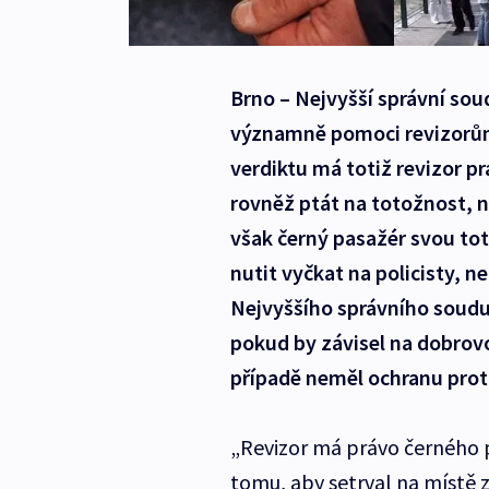
Brno – Nejvyšší správní sou
významně pomoci revizorům
verdiktu má totiž revizor p
rovněž ptát na totožnost, 
však černý pasažér svou tot
nutit vyčkat na policisty, 
Nejvyššího správního soudu 
pokud by závisel na dobrovo
případě neměl ochranu prot
„Revizor má právo černého pa
tomu, aby setrval na místě z