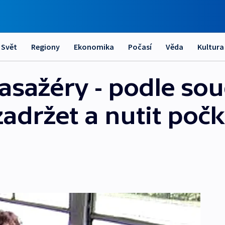
Svět
Regiony
Ekonomika
Počasí
Věda
Kultura
asažéry - podle sou
adržet a nutit počk