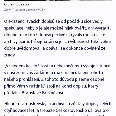
Oldřich Švestka
Zdroj:
Alexandr Janovský/ČTK
O existenci zvacích dopisů se od počátku sice vedly
spekulace, nebylo je ale možné nijak ověřit, ani vyvrátit;
dlouhé roky totiž dopisy pečlivě ukrývaly moskevské
archivy. Samotní signatáři si jejich výbušnost také velmi
dobře uvědomovali a obávali se dokonce obvinění ze
zrady.
„Vzhledem ke složitosti a nebezpečnosti vývoje situace
v naší zemi vás žádáme o maximální utajení tohoto
našeho prohlášení. Z tohoto důvodu píšeme osobně
přímo Vám v ruštině,“ stojí na konci dopisu, který
předali v Bratislavě Brežněvovi.
Hluboko v moskevských archivech zůstaly dopisy celých
čtyřiadvacet let, a třebaže Československo usilovalo o