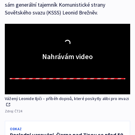
sám generální tajemník Komunistické strany
Sovětského svazu (KSSS) Leonid Brežněv.
Nahrávám video
Vážený Leonide Iljiči – příběh dopisů, které poskytly alibi pro invazi
Zdroj:
ČT24
ODKAZ