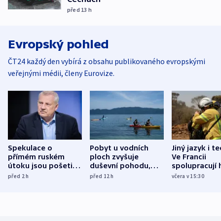
před 13
h
Evropský pohled
ČT24 každý den vybírá z obsahu publikovaného evropskými
veřejnými médii, členy Eurovize.
Spekulace o
Pobyt u vodních
Jiný jazyk i t
přímém ruském
ploch zvyšuje
Ve Francii
útoku jsou pošetilé,
duševní pohodu,
spolupracují h
míní estonský
ukázala
různých zemí
před 2
h
před 12
h
včera v 15:30
bezpečnostní
mezinárodní studie
expert