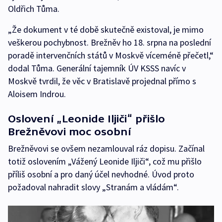
Oldřich Tůma.
„Že dokument v té době skutečně existoval, je mimo
veškerou pochybnost. Brežněv ho 18. srpna na poslední
poradě intervenčních států v Moskvě víceméně přečetl,“
dodal Tůma. Generální tajemník ÚV KSSS navíc v
Moskvě tvrdil, že věc v Bratislavě projednal přímo s
Aloisem Indrou.
Oslovení „Leonide Iljiči“ přišlo
Brežněvovi moc osobní
Brežněvovi se ovšem nezamlouval ráz dopisu. Začínal
totiž oslovením „Vážený Leonide Iljiči“, což mu přišlo
příliš osobní a pro daný účel nevhodné. Úvod proto
požadoval nahradit slovy „Stranám a vládám“.