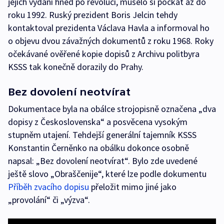
jejich vydání hned po revoluci, muselo si počkat až do
roku 1992. Ruský prezident Boris Jelcin tehdy
kontaktoval prezidenta Václava Havla a informoval ho
o objevu dvou závažných dokumentů z roku 1968. Roky
očekávané ověřené kopie dopisů z Archivu politbyra
KSSS tak konečně dorazily do Prahy.
Bez dovolení neotvírat
Dokumentace byla na obálce strojopisně označena „dva
dopisy z Československa“ a posvěcena vysokým
stupněm utajení. Tehdejší generální tajemník KSSS
Konstantin Černěnko na obálku dokonce osobně
napsal: „Bez dovolení neotvírat“. Bylo zde uvedené
ještě slovo „Obraščenije“, které lze podle dokumentu
Příběh zvacího dopisu
přeložit mimo jiné jako
„provolání“ či „výzva“.