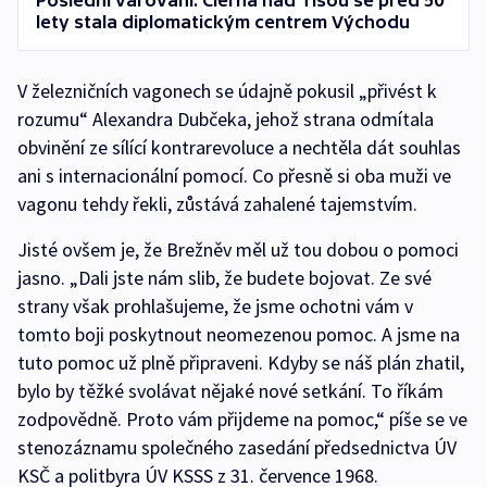
Poslední varování. Čierna nad Tisou se před 50
lety stala diplomatickým centrem Východu
V železničních vagonech se údajně pokusil „přivést k
rozumu“ Alexandra Dubčeka, jehož strana odmítala
obvinění ze sílící kontrarevoluce a nechtěla dát souhlas
ani s internacionální pomocí. Co přesně si oba muži ve
vagonu tehdy řekli, zůstává zahalené tajemstvím.
Jisté ovšem je, že Brežněv měl už tou dobou o pomoci
jasno. „Dali jste nám slib, že budete bojovat. Ze své
strany však prohlašujeme, že jsme ochotni vám v
tomto boji poskytnout neomezenou pomoc. A jsme na
tuto pomoc už plně připraveni. Kdyby se náš plán zhatil,
bylo by těžké svolávat nějaké nové setkání. To říkám
zodpovědně. Proto vám přijdeme na pomoc,“ píše se ve
stenozáznamu společného zasedání předsednictva ÚV
KSČ a politbyra ÚV KSSS z 31. července 1968.