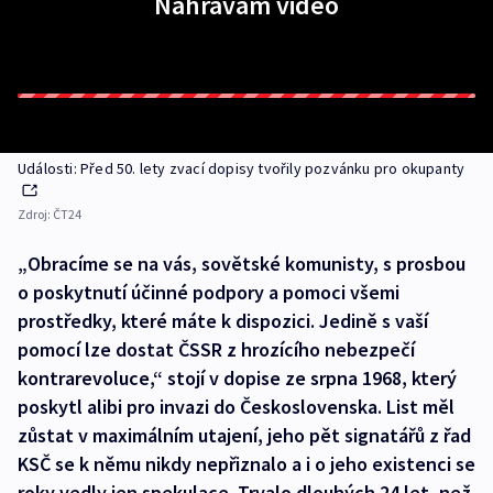
Nahrávám video
Události: Před 50. lety zvací dopisy tvořily pozvánku pro okupanty
Zdroj:
ČT24
„Obracíme se na vás, sovětské komunisty, s prosbou
o poskytnutí účinné podpory a pomoci všemi
prostředky, které máte k dispozici. Jedině s vaší
pomocí lze dostat ČSSR z hrozícího nebezpečí
kontrarevoluce,“ stojí v dopise ze srpna 1968, který
poskytl alibi pro invazi do Československa. List měl
zůstat v maximálním utajení, jeho pět signatářů z řad
KSČ se k němu nikdy nepřiznalo a i o jeho existenci se
roky vedly jen spekulace. Trvalo dlouhých 24 let, než