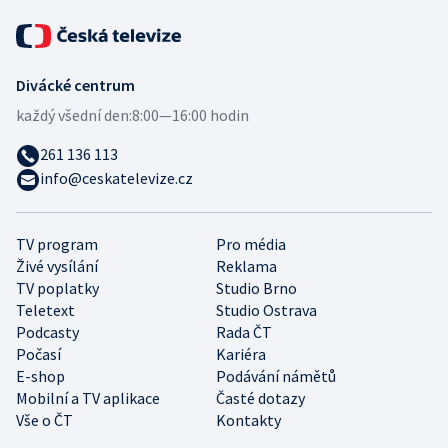
Divácké centrum
každý všední den:
8:00—16:00 hodin
261 136 113
info@ceskatelevize.cz
TV program
Pro média
Živé vysílání
Reklama
TV poplatky
Studio Brno
Teletext
Studio Ostrava
Podcasty
Rada ČT
Počasí
Kariéra
E-shop
Podávání námětů
Mobilní a TV aplikace
Časté dotazy
Vše o ČT
Kontakty