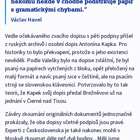
někomu někde v chodbě podstrkuje papír
s gramatickými chybami.
Václav Havel
Vedle očekávaného zvacího dopisu s pěti podpisy přišel
z ruských archivů i osobní dopis Antonína Kapka. Pro
historiky to bylo překvapení, protože o jeho existenci
nevěděli. Podle Valešky bylo na dopise zvláštní, že byl
psaný na papírech vytržených z bloku, opět přeložený na
malý formát a navíc psaný sice v češtině, ale na psacím
stroji se slovenskou klávesnicí. Potvrzovalo by to tak
teorii, že Kapek svůj dopis předal Brežněvovi už na
jednání v Čierné nad Tisou.
Závěry zkoumání originálních dokumentů jednoznačně
prokázaly, že oba dopisy včetně podpisů jsou pravé.
Experti z Československa je také nakonec mohli v
Moskvě zkoumat déle než dvě hodiny. „Měli jsme