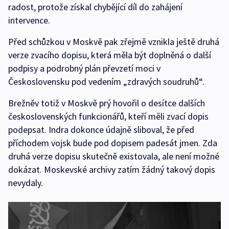
radost, protože získal chybějící díl do zahájení
intervence.
Před schůzkou v Moskvě pak zřejmě vznikla ještě druhá
verze zvacího dopisu, která měla být doplněná o další
podpisy a podrobný plán převzetí moci v
Československu pod vedením „zdravých soudruhů“.
Brežněv totiž v Moskvě prý hovořil o desítce dalších
československých funkcionářů, kteří měli zvací dopis
podepsat. Indra dokonce údajně sliboval, že před
příchodem vojsk bude pod dopisem padesát jmen. Zda
druhá verze dopisu skutečně existovala, ale není možné
dokázat. Moskevské archivy zatím žádný takový dopis
nevydaly.