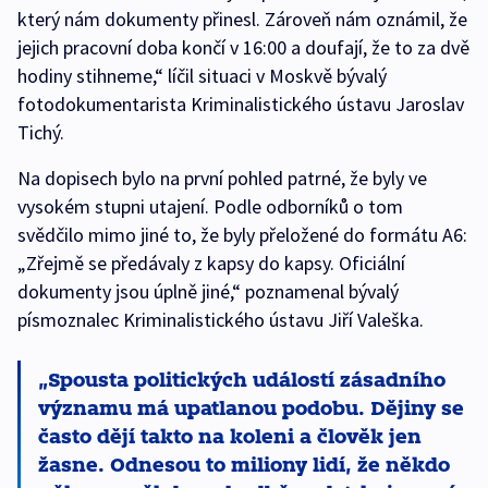
který nám dokumenty přinesl. Zároveň nám oznámil, že
jejich pracovní doba končí v 16:00 a doufají, že to za dvě
hodiny stihneme,“ líčil situaci v Moskvě bývalý
fotodokumentarista Kriminalistického ústavu Jaroslav
Tichý.
Na dopisech bylo na první pohled patrné, že byly ve
vysokém stupni utajení. Podle odborníků o tom
svědčilo mimo jiné to, že byly přeložené do formátu A6:
„Zřejmě se předávaly z kapsy do kapsy. Oficiální
dokumenty jsou úplně jiné,“ poznamenal bývalý
písmoznalec Kriminalistického ústavu Jiří Valeška.
Spousta politických událostí zásadního
významu má upatlanou podobu. Dějiny se
často dějí takto na koleni a člověk jen
žasne. Odnesou to miliony lidí, že někdo