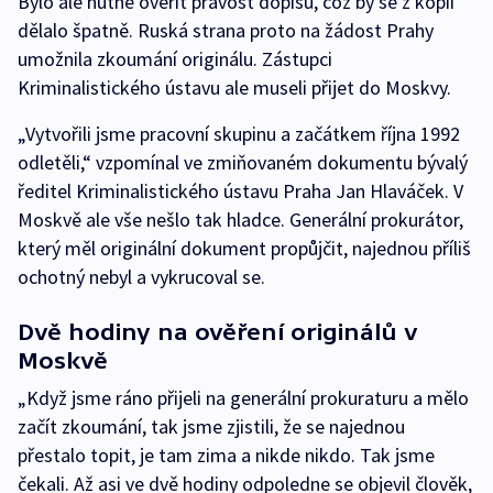
Bylo ale nutné ověřit pravost dopisů, což by se z kopií
dělalo špatně. Ruská strana proto na žádost Prahy
umožnila zkoumání originálu. Zástupci
Kriminalistického ústavu ale museli přijet do Moskvy.
„Vytvořili jsme pracovní skupinu a začátkem října 1992
odletěli,“ vzpomínal ve zmiňovaném dokumentu bývalý
ředitel Kriminalistického ústavu Praha Jan Hlaváček. V
Moskvě ale vše nešlo tak hladce. Generální prokurátor,
který měl originální dokument propůjčit, najednou příliš
ochotný nebyl a vykrucoval se.
Dvě hodiny na ověření originálů v
Moskvě
„Když jsme ráno přijeli na generální prokuraturu a mělo
začít zkoumání, tak jsme zjistili, že se najednou
přestalo topit, je tam zima a nikde nikdo. Tak jsme
čekali. Až asi ve dvě hodiny odpoledne se objevil člověk,