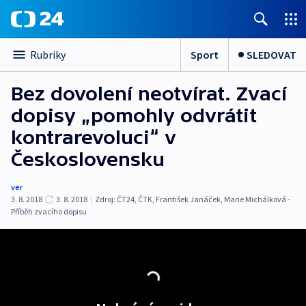
Sport
SLEDOVAT
Rubriky
Bez dovolení neotvírat. Zvací
dopisy „pomohly odvrátit
kontrarevoluci“ v
Československu
ver
3. 8. 2018
3. 8. 2018
|
Zdroj:
ČT24
,
ČTK
,
František Janáček
,
Marie Michálková -
Příběh zvacího dopisu