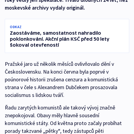
moskevské archivy vydaly originál.
ODKAZ
Zaostáváme, samostatnost nahradilo
poklonkování. Akční plán KSČ před 50 lety
šokoval otevřeností
Pražské jaro už několik měsíců ovlivňovalo dění v
Československu. Na konci června byla poprvé v
poúnorové historii zrušena cenzura a komunistická
strana v čele s Alexandrem Dubčekem prosazovala
socialismus s lidskou tváří.
Řadu zarytých komunistů ale takový vývoj značně
znepokojoval. Obavy měly hlavně sousední
komunistické státy. Od května proto začaly probíhat
porady takzvané „pětky“, tedy zástupců pěti