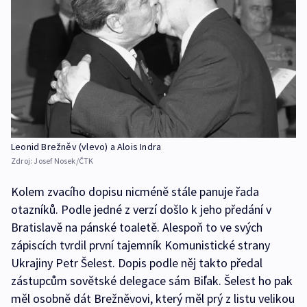
Leonid Brežněv (vlevo) a Alois Indra
Zdroj:
Josef Nosek/ČTK
Kolem zvacího dopisu nicméně stále panuje řada
otazníků. Podle jedné z verzí došlo k jeho předání v
Bratislavě na pánské toaletě. Alespoň to ve svých
zápiscích tvrdil první tajemník Komunistické strany
Ukrajiny Petr Šelest. Dopis podle něj takto předal
zástupcům sovětské delegace sám Biľak. Šelest ho pak
měl osobně dát Brežněvovi, který měl prý z listu velikou