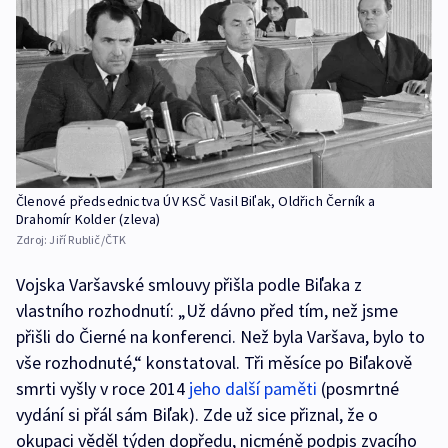
Členové předsednictva ÚV KSČ Vasil Biľak, Oldřich Černík a
Drahomír Kolder (zleva)
Zdroj:
Jiří Rublič/ČTK
Vojska Varšavské smlouvy přišla podle Biľaka z
vlastního rozhodnutí: „Už dávno před tím, než jsme
přišli do Čierné na konferenci. Než byla Varšava, bylo to
vše rozhodnuté,“ konstatoval. Tři měsíce po Biľakově
smrti vyšly v roce 2014
jeho další paměti
(posmrtné
vydání si přál sám Biľak). Zde už sice přiznal, že o
okupaci věděl týden dopředu, nicméně podpis zvacího