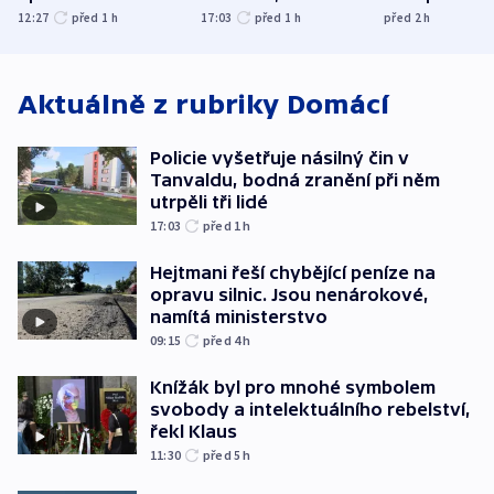
zranění při něm
tanečního sá
12:27
před 1
h
17:03
před 1
h
před 2
h
utrpěli tři lidé
Aktuálně z rubriky
Domácí
Policie vyšetřuje násilný čin v
Tanvaldu, bodná zranění při něm
utrpěli tři lidé
17:03
před 1
h
Hejtmani řeší chybějící peníze na
opravu silnic. Jsou nenárokové,
namítá ministerstvo
09:15
před 4
h
Knížák byl pro mnohé symbolem
svobody a intelektuálního rebelství,
řekl Klaus
11:30
před 5
h