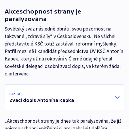
Akceschopnost strany je
paralyzována
Sovětský svaz následně obrátil svou pozornost na
takzvané „zdravé síly“ v Československu. Ne všichni
představitelé KSČ totiž zastávali reformní myšlenky.
Patřil mezi ně i kandidát předsednictva ÚV KSČ Antonín
Kapek, který už na rokování v Čierné údajně předal
sovětské delegaci osobní zvací dopis, ve kterém žádal
o intervenci.
FAKTA
Zvací dopis Antonína Kapka
„Akceschopnost strany je dnes tak paralyzována, že již
nejsme schopni vnitřními silami zabránit dalšímu