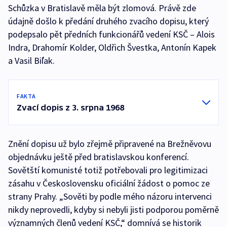
Schůzka v Bratislavě měla být zlomová. Právě zde
údajně došlo k předání druhého zvacího dopisu, který
podepsalo pět předních funkcionářů vedení KSČ – Alois
Indra, Drahomír Kolder, Oldřich Švestka, Antonín Kapek
a Vasil Biľak.
FAKTA
Zvací dopis z 3. srpna 1968
Znění dopisu už bylo zřejmě připravené na Brežněvovu
objednávku ještě před bratislavskou konferencí.
Sovětští komunisté totiž potřebovali pro legitimizaci
zásahu v Československu oficiální žádost o pomoc ze
strany Prahy. „Sověti by podle mého názoru intervenci
nikdy neprovedli, kdyby si nebyli jisti podporou poměrně
významných členů vedení KSČ,“ domnívá se historik