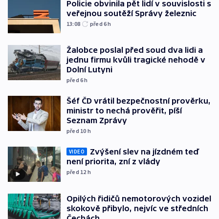
Policie obvinila pět lidí v souvislosti s
veřejnou soutěží Správy železnic
13:08
před 6
h
Žalobce poslal před soud dva lidi a
jednu firmu kvůli tragické nehodě v
Dolní Lutyni
před 6
h
Šéf ČD vrátil bezpečnostní prověrku,
ministr to nechá prověřit, píší
Seznam Zprávy
před 10
h
Zvýšení slev na jízdném teď
VIDEO
není priorita, zní z vlády
před 12
h
Opilých řidičů nemotorových vozidel
skokově přibylo, nejvíc ve středních
Čechách