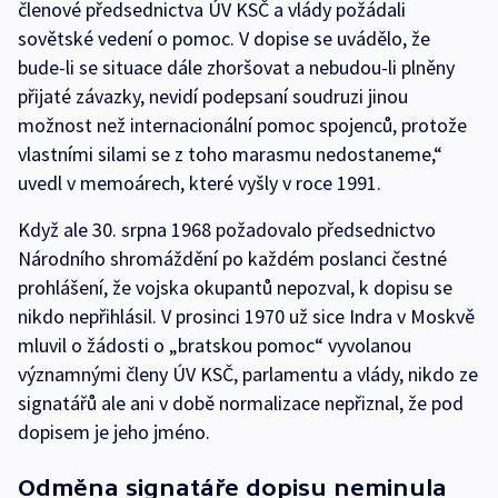
členové předsednictva ÚV KSČ a vlády požádali
sovětské vedení o pomoc. V dopise se uvádělo, že
bude-li se situace dále zhoršovat a nebudou-li plněny
přijaté závazky, nevidí podepsaní soudruzi jinou
možnost než internacionální pomoc spojenců, protože
vlastními silami se z toho marasmu nedostaneme,“
uvedl v memoárech, které vyšly v roce 1991.
Když ale 30. srpna 1968 požadovalo předsednictvo
Národního shromáždění po každém poslanci čestné
prohlášení, že vojska okupantů nepozval, k dopisu se
nikdo nepřihlásil. V prosinci 1970 už sice Indra v Moskvě
mluvil o žádosti o „bratskou pomoc“ vyvolanou
významnými členy ÚV KSČ, parlamentu a vlády, nikdo ze
signatářů ale ani v době normalizace nepřiznal, že pod
dopisem je jeho jméno.
Odměna signatáře dopisu neminula