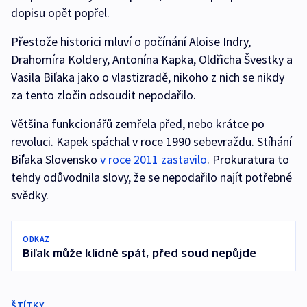
dopisu opět popřel.
Přestože historici mluví o počínání Aloise Indry,
Drahomíra Koldery, Antonína Kapka, Oldřicha Švestky a
Vasila Biľaka jako o vlastizradě, nikoho z nich se nikdy
za tento zločin odsoudit nepodařilo.
Většina funkcionářů zemřela před, nebo krátce po
revoluci. Kapek spáchal v roce 1990 sebevraždu. Stíhání
Biľaka Slovensko
v roce 2011 zastavilo
. Prokuratura to
tehdy odůvodnila slovy, že se nepodařilo najít potřebné
svědky.
ODKAZ
Biľak může klidně spát, před soud nepůjde
ŠTÍTKY