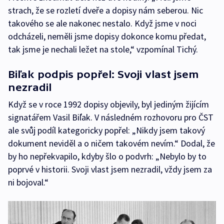
strach, že se rozletí dveře a dopisy nám seberou. Nic
takového se ale nakonec nestalo. Když jsme v noci
odcházeli, neměli jsme dopisy dokonce komu předat,
tak jsme je nechali ležet na stole,“ vzpomínal Tichý.
Biľak podpis popřel: Svoji vlast jsem
nezradil
Když se v roce 1992 dopisy objevily, byl jediným žijícím
signatářem Vasil Biľak. V následném rozhovoru pro ČST
ale svůj podíl kategoricky popřel: „Nikdy jsem takový
dokument neviděl a o ničem takovém nevím.“ Dodal, že
by ho nepřekvapilo, kdyby šlo o podvrh: „Nebylo by to
poprvé v historii. Svoji vlast jsem nezradil, vždy jsem za
ni bojoval.“