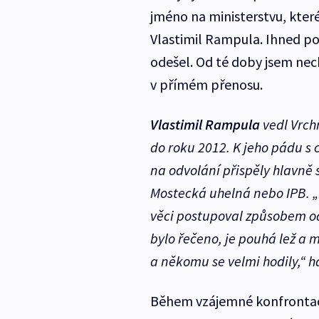
jméno na ministerstvu, které
Vlastimil Rampula. Ihned po
odešel. Od té doby jsem nech
v přímém přenosu.
Vlastimil Rampula
vedl Vrchn
do roku 2012. K jeho pádu s
na odvolání přispěly hlavně 
Mostecká uhelná nebo IPB. „
věci postupoval způsobem od
bylo řečeno, je pouhá lež a 
a někomu se velmi hodily,“ 
Během vzájemné konfrontace 