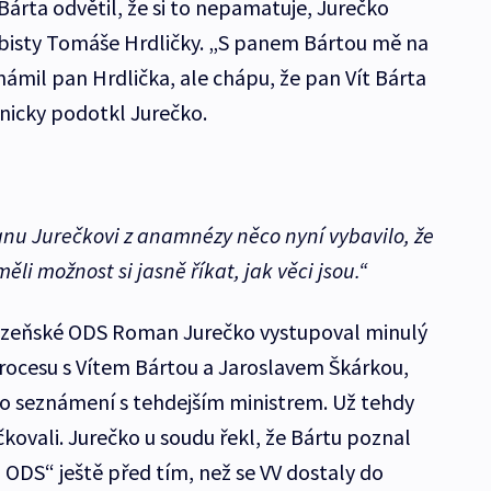
árta odvětil, že si to nepamatuje, Jurečko
bisty Tomáše Hrdličky. „S panem Bártou mě na
mil pan Hrdlička, ale chápu, že pan Vít Bárta
onicky podotkl Jurečko.
anu Jurečkovi z anamnézy něco nyní vybavilo, že
ěli možnost si jasně říkat, jak věci jsou.“
plzeňské ODS Roman Jurečko vystupoval minulý
rocesu s Vítem Bártou a Jaroslavem Škárkou,
 o seznámení s tehdejším ministrem. Už tehdy
kovali. Jurečko u soudu řekl, že Bártu poznal
u ODS“ ještě před tím, než se VV dostaly do