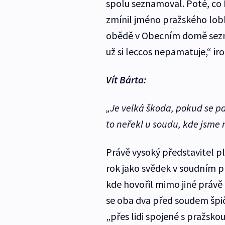
spolu seznamoval. Poté, co B
zmínil jméno pražského lob
obědě v Obecním domě sezná
už si leccos nepamatuje,“ ir
Vít Bárta:
„Je velká škoda, pokud se p
to neřekl u soudu, kde jsme m
Právě vysoký představitel 
rok jako svědek v soudním p
kde hovořil mimo jiné právě
se oba dva před soudem špič
„přes lidi spojené s pražsko