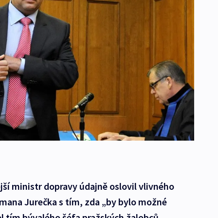
jší ministr dopravy údajně oslovil vlivného
mana Jurečka s tím, zda „by bylo možné
el tím bývalého šéfa pražských žalobců