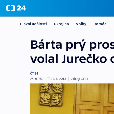
Hlavní události
Ukrajina
Volby
Domácí
Bárta prý pro
volal Jurečko
ČT24
25. 6. 2013
24. 6. 2013
|
Zdroj:
ČT24