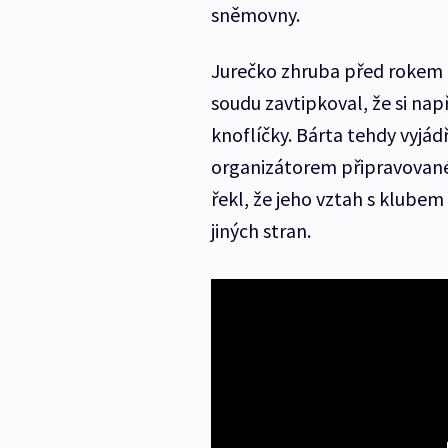
sněmovny.
Jurečko zhruba před rokem m
soudu zavtipkoval, že si na
knoflíčky. Bárta tehdy vyjád
organizátorem připravované
řekl, že jeho vztah s klubem
jiných stran.