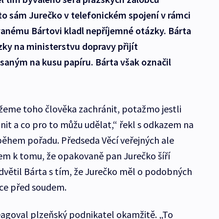
to sám Jurečko v telefonickém spojení v rámci
anému Bártovi kladl nepříjemné otázky. Bárta
ky na ministerstvu dopravy přijít
ným na kusu papíru. Bárta však označil
ůžeme toho člověka zachránit, potažmo jestli
nit a co pro to můžu udělat,“ řekl s odkazem na
hem pořadu. Předseda Věcí veřejných ale
em k tomu, že opakovaně pan Jurečko šíří
odvětil Bárta s tím, že Jurečko měl o podobných
roce před soudem.
goval plzeňský podnikatel okamžitě. „To