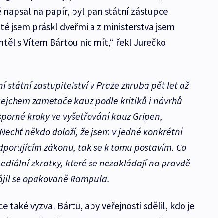
 napsal na papír, byl pan státní zástupce
té jsem práskl dveřmi a z ministerstva jsem
těl s Vítem Bártou nic mít,“ řekl Jurečko
í státní zastupitelství v Praze zhruba pět let až
 cejchem zametače kauz podle kritiků i návrhů
sporné kroky ve vyšetřování kauz Gripen,
Nechť někdo doloží, že jsem v jedné konkrétní
porujícím zákonu, tak se k tomu postavím. Co
mediální zkratky, které se nezakládají na pravdě
hájil se opakovaně Rampula.
také vyzval Bártu, aby veřejnosti sdělil, kdo je