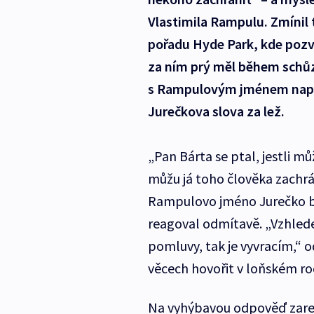
Vlastimila Rampulu. Zmínil 
pořadu Hyde Park, kde pozv
za ním prý měl během schůz
s Rampulovým jménem napsa
Jurečkova slova za lež.
„Pan Bárta se ptal, jestli m
můžu já toho člověka zachrá
Rampulovo jméno Jurečko bě
reagoval odmítavě. „Vzhled
pomluvy, tak je vyvracím,“ 
věcech hovořit v loňském 
Na vyhýbavou odpověď zarea