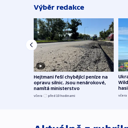
Výběr redakce
Ukra
Hejtmani řeší chybějící peníze na
Wild
opravu silnic. Jsou nenárokové,
hasi
namítá ministerstvo
včera
včera
před 10
hodinami