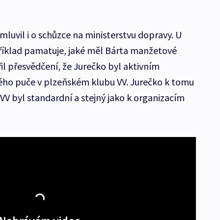
luvil i o schůzce na ministerstvu dopravy. U
příklad pamatuje, jaké měl Bárta manžetové
řil přesvědčení, že Jurečko byl aktivním
ho puče v plzeňském klubu VV. Jurečko k tomu
 VV byl standardní a stejný jako k organizacím