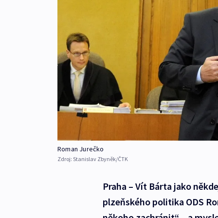
Roman Jurečko
Zdroj:
Stanislav Zbyněk/ČTK
Praha – Vít Bárta jako někde
plzeňského politika ODS Ro
někoho zachránit“ – a mysl