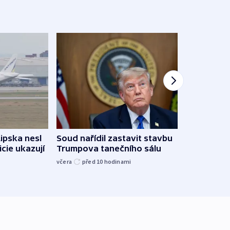
Lipska nesl
Soud nařídil zastavit stavbu
Žido
icie ukazují
Trumpova tanečního sálu
břehu
kriti
včera
před 10
hodinami
před 1