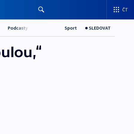
ČT
Podcasty
Sport
SLEDOVAT
ulou,“