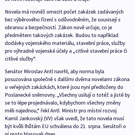
Novela má rovněž omezit počet zakázek zadávaných
bez výběrového řízení s odůvodněním, že souvisejí s
obranou a bezpečností. Zákon nově určuje, co je
předmětem takových zakázek. Budou to například
dodávky vojenského materiálu, stavební práce, služby
pro výhradně vojenské účely a „citlivé stavební práce či
citlivé služby“.
Senátor Miroslav Antl navrhl, aby norma byla
posuzována společně s dalšími dvěma novelami zákona
o veřejných zakázkách, které jsou nyní předloženy do
Poslanecké sněmovny. „Všechny usilují o totéž a jistě by
se to lépe projednávalo, kdybychom všechny změny
měli najednou,“ řekl Antl. Ministr pro místní rozvoj
Kamil Jankovský (VV) však uvedl, že tato novela musí
být kvůli lhůtám EU schválena do 21. srpna. Senátoři o
ní proto hlasovali dnes.