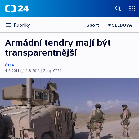
Sport
SLEDOVAT
Rubriky
Armádní tendry mají být
transparentnější
ČT24
4. 8. 2011
4. 8. 2011
|
Zdroj:
ČT24