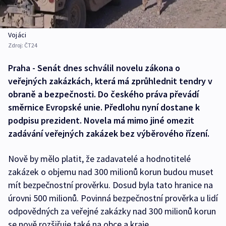
Vojáci
Zdroj:
ČT24
Praha - Senát dnes schválil novelu zákona o
veřejných zakázkách, která má zprůhlednit tendry v
obraně a bezpečnosti. Do českého práva převádí
směrnice Evropské unie. Předlohu nyní dostane k
podpisu prezident. Novela má mimo jiné omezit
zadávání veřejných zakázek bez výběrového řízení.
Nově by mělo platit, že zadavatelé a hodnotitelé
zakázek o objemu nad 300 milionů korun budou muset
mít bezpečnostní prověrku. Dosud byla tato hranice na
úrovni 500 milionů. Povinná bezpečnostní prověrka u lidí
odpovědných za veřejné zakázky nad 300 milionů korun
se nově rozšiřuje také na obce a kraje.