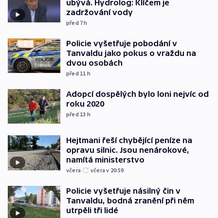
ubývá. Hydrolog: Klíčem je
zadržování vody
před 7
h
Policie vyšetřuje pobodání v
Tanvaldu jako pokus o vraždu na
dvou osobách
před 11
h
Adopcí dospělých bylo loni nejvíc od
roku 2020
před 13
h
Hejtmani řeší chybějící peníze na
opravu silnic. Jsou nenárokové,
namítá ministerstvo
včera
včera v 20:59
Policie vyšetřuje násilný čin v
Tanvaldu, bodná zranění při něm
utrpěli tři lidé