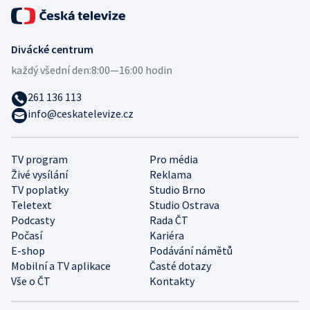
Divácké centrum
každý všední den:
8:00—16:00 hodin
261 136 113
info@ceskatelevize.cz
TV program
Pro média
Živé vysílání
Reklama
TV poplatky
Studio Brno
Teletext
Studio Ostrava
Podcasty
Rada ČT
Počasí
Kariéra
E-shop
Podávání námětů
Mobilní a TV aplikace
Časté dotazy
Vše o ČT
Kontakty