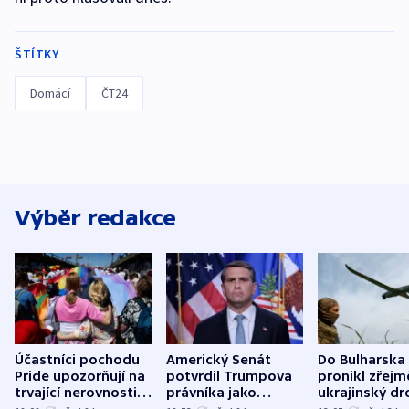
ŠTÍTKY
Domácí
ČT24
Výběr redakce
Účastníci pochodu
Americký Senát
Do Bulharska
Pride upozorňují na
potvrdil Trumpova
pronikl zřejm
trvající nerovnosti i
právníka jako
ukrajinský dr
společenskou
ministra
explodoval k