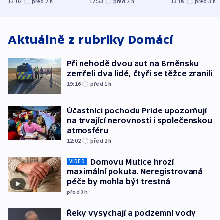
12:02
před 2
h
12:53
před 2
h
13:05
před 3
h
atmosféru
spravedlnosti
od plynovod
Aktuálně z rubriky
Domácí
Při nehodě dvou aut na Brněnsku
zemřeli dva lidé, čtyři se těžce zranili
19:16
před 1
h
Účastníci pochodu Pride upozorňují
na trvající nerovnosti i společenskou
atmosféru
12:02
před 2
h
Domovu Mutice hrozí
VIDEO
maximální pokuta. Neregistrovaná
péče by mohla být trestná
před 3
h
Řeky vysychají a podzemní vody