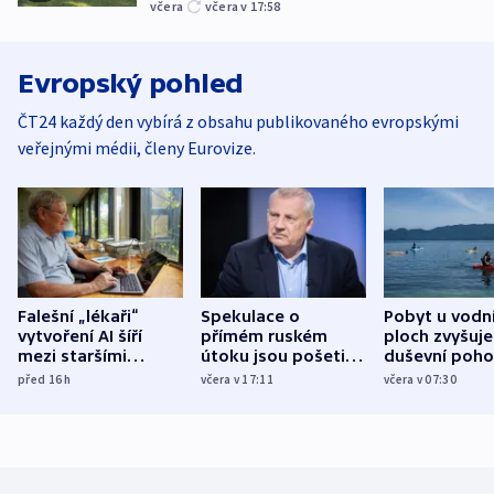
včera
včera v 17:58
Evropský pohled
ČT24 každý den vybírá z obsahu publikovaného evropskými
veřejnými médii, členy Eurovize.
Falešní „lékaři“
Spekulace o
Pobyt u vodn
vytvoření AI šíří
přímém ruském
ploch zvyšuje
mezi staršími
útoku jsou pošetilé,
duševní poho
Poláky nebezpečné
míní estonský
ukázala
před 16
h
včera v 17:11
včera v 07:30
zdravotní rady
bezpečnostní
mezinárodní 
expert