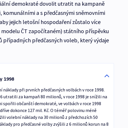
iální demokraté dovolit utratit na kampaně
i, komunálními a s předčasnými sněmovními
aby jejich letošní hospodaření zůstalo více
(v modelu ČT započítaném) státního příspěvku
ů případných předčasných voleb, který výdaje
y 1998
ní náklady při prvních předčasných volbách v roce 1998.
 utratili za kampaň 80 milionů, v roce 1998 je snížili na
i spořili občanští demokraté, ve volbách v roce 1998
ky dříve dokonce 127 mil. Kč. O téměř polovinu méně
nížili volební náklady na 30 milionů z předchozích 50
lady pro předčasné volby zvýšili z 6 milionů korun na 8