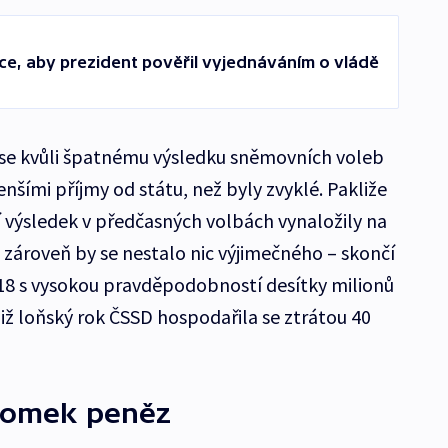
ce, aby prezident pověřil vyjednáváním o vládě
 se kvůli špatnému výsledku sněmovních voleb
nšími příjmy od státu, než byly zvyklé. Pakliže
í výsledek v předčasných volbách vynaložily na
 zároveň by se nestalo nic výjimečného – skončí
018 s vysokou pravděpodobností desítky milionů
již loňský rok ČSSD hospodařila se ztrátou 40
zlomek peněz