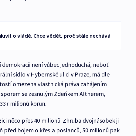
vit o vládě. Chce vědět, proč stále nechává
í demokracii není vůbec jednoduchá, neboť
rální sídlo v Hybernské ulici v Praze, má dle
itostí omezena vlastnická práva zahájením
 se sporem se zesnulým Zdeňkem Altnerem,
 337 milionů korun.
ici něco přes 40 milionů. Zhruba dvojnásobek ji
ň před bojem o křesla poslanců, 50 milionů pak