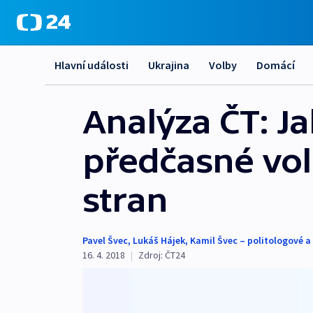
Hlavní události
Ukrajina
Volby
Domácí
Analýza ČT: J
předčasné vo
stran
Pavel Švec
,
Lukáš Hájek
,
Kamil Švec – politologové a
16. 4. 2018
|
Zdroj:
ČT24