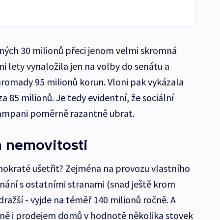
ých 30 milionů přeci jenom velmi skromná
i lety vynaložila jen na volby do senátu a
romady 95 milionů korun. Vloni pak vykázala
 85 milionů. Je tedy evidentní, že sociální
ampani poměrně razantně ubrat.
 nemovitosti
okraté ušetřit? Zejména na provozu vlastního
vnání s ostatními stranami (snad ještě krom
ražší - vyjde na téměř 140 milionů ročně. A
lně i prodejem domů v hodnotě několika stovek