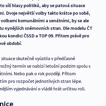
 sílí hlasy politiků, aby se patová situace
i. Dvoje největší volby takto krátce po sobě,
 volbami komunálními a senátními, by se ale
tu nynějších sněmovních stran. Dle modelu ČT
ou kondici ČSSD a TOP 09. Přitom právě pro
ové období.
 situace skutečně vyústila v předčasné
možný termín se nabízí letošní podzim spolu s
tními. Nebo pak o rok později. Přitom
, tím pro rozpočet jednotlivých stran lépe.
ějším vyjednávání o vládě hrát určitou roli.
dnice