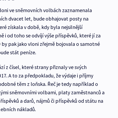
 vloni ve sněmovních volbách zaznamenala
ních dvacet let, bude obhajovat posty na
ré získala v době, kdy byla nejsilnější
i od toho se odvíjí výše příspěvků, které jí za
 by pak jako vloni zřejmě bojovala o samotné
bude stát peníze.
z čísel, které strany přiznaly ve svých
17. A to za předpokladu, že výdaje i příjmy
dobné těm z loňska. Řeč je tedy například o
kými sněmovními volbami, platy zaměstnanců a
říspěvků a darů, nájmů či příspěvků od státu na
olebních nákladů.