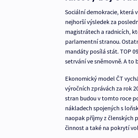
Sociální demokracie, která
nejhorší výsledek za posled
magistrátech a radnicích, kte
parlamentní stranou. Ostatně 
mandáty posílá stát. TOP 09
setrvání ve sněmovně. A to 
Ekonomický model ČT vychází 
výročních zprávách za rok 20
stran budou v tomto roce po
nákladech spojených s loňs
naopak příjmy z členských p
činnost a také na pokrytí v