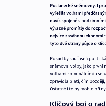
Poslanecké sněmovny. I proto
vyřešila volbami předčasným
navíc spojené s podzimními
výrazně promítly do rozpoč
nejvíce zasáhnou ekonomick
tyto dvě strany půjde o klíč
Pokud by současná politická
sněmovní volby, jako první 
volbami komunálními a sená
zpravidla platí, čím později
Ostatně i to by mohlo při nyn
Klíčový boj o ra