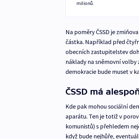
milionů.
Na poměry ČSSD je zmiňovan
částka. Například před čtyřm
obecních zastupitelstev doh
náklady na sněmovní volby za
demokracie bude muset v k
ČSSD má alespoň
Kde pak mohou sociální dem
aparátu. Ten je totiž v poro
komunistů) s přehledem nejd
když bude nejhůře, eventuá