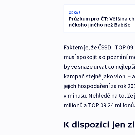
ODKAZ
Průzkum pro ČT: Většina ch
někoho jiného než Babiše
Faktem je, že ČSSD i TOP 09
musí spokojit s o poznání me
by ve snaze urvat co nejlepš
kampaň stejně jako vloni – a
jejich hospodaření za rok 2
v mínusu. Nehledě na to, že 
milionů a TOP 09 24 milionů.
K dispozici jen 