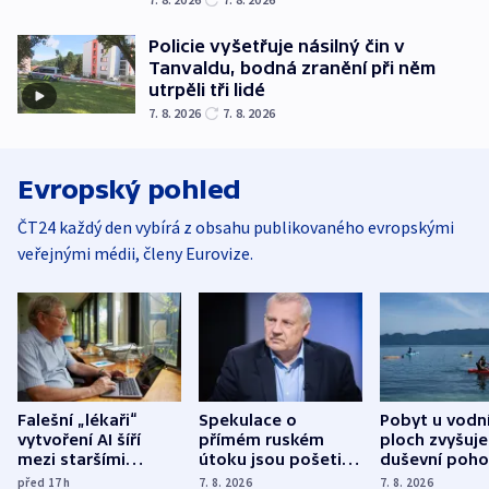
Policie vyšetřuje násilný čin v
Tanvaldu, bodná zranění při něm
utrpěli tři lidé
7. 8. 2026
7. 8. 2026
Evropský pohled
ČT24 každý den vybírá z obsahu publikovaného evropskými
veřejnými médii, členy Eurovize.
Falešní „lékaři“
Spekulace o
Pobyt u vodn
vytvoření AI šíří
přímém ruském
ploch zvyšuje
mezi staršími
útoku jsou pošetilé,
duševní poho
Poláky nebezpečné
míní estonský
ukázala
před 17
h
7. 8. 2026
7. 8. 2026