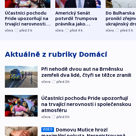
Účastníci pochodu
Americký Senát
Do Bulharska
Pride upozorňují na
potvrdil Trumpova
pronikl zřejm
trvající nerovnosti i
právníka jako
ukrajinský dr
společenskou
ministra
explodoval k
včera
před 3
h
včera
před 4
h
včera
před 5
h
atmosféru
spravedlnosti
od plynovod
Aktuálně z rubriky
Domácí
Při nehodě dvou aut na Brněnsku
zemřeli dva lidé, čtyři se těžce zranili
včera
před 2
h
Účastníci pochodu Pride upozorňují
na trvající nerovnosti i společenskou
atmosféru
včera
před 3
h
Domovu Mutice hrozí
VIDEO
maximální pokuta. Neregistrovaná