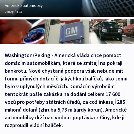
Americké automobily
Zdroj:
ČT24
Washington/Peking - Americká vláda chce pomoct
domácím automobilkám, které se zmítají na pokraji
bankrotu. Nově chystaná podpora však nebude mít
formu přímých dotací či jakýchkoli balíčků, jako tomu
bylo v uplynulých měsících. Domácím výrobcům
tentokrát pošle zakázku na dodání celkem 17 600
vozů pro potřeby státních úřadů, za což inkasují 285
milionů dolarů (zhruba 5,73 miliardy korun). Americké
automobilky drží nad vodou i poptávka z Číny, kde ji
rozproudil vládní balíček.