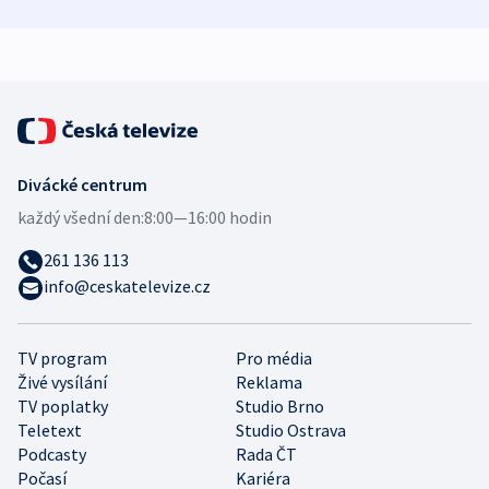
zdravotní rady
bezpečnostní
mezinárodní 
expert
Divácké centrum
každý všední den:
8:00—16:00 hodin
261 136 113
info@ceskatelevize.cz
TV program
Pro média
Živé vysílání
Reklama
TV poplatky
Studio Brno
Teletext
Studio Ostrava
Podcasty
Rada ČT
Počasí
Kariéra