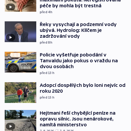
péče by mohla být trestná
před 4
h
Řeky vysychají a podzemní vody
ubývá. Hydrolog: Klíčem je
zadržování vody
před 8
h
Policie vyšetřuje pobodání v
Tanvaldu jako pokus o vraždu na
dvou osobách
před 13
h
Adopcí dospělých bylo loni nejvíc od
roku 2020
před 15
h
Hejtmani řeší chybějící peníze na
opravu silnic. Jsou nenárokové,
namítá ministerstvo
7. 8. 2026
7. 8. 2026