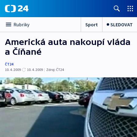
Sport
SLEDOVAT
Rubriky
Americká auta nakoupí vláda
a Číňané
ČT24
10. 4. 2009
10. 4. 2009
|
Zdroj:
ČT24