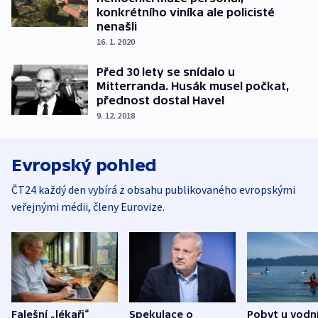
konkrétního viníka ale policisté
nenašli
16. 1. 2020
Před 30 lety se snídalo u
Mitterranda. Husák musel počkat,
přednost dostal Havel
9. 12. 2018
Evropský pohled
ČT24 každý den vybírá z obsahu publikovaného evropskými
veřejnými médii, členy Eurovize.
Falešní „lékaři“
Spekulace o
Pobyt u vodn