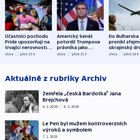
Účastníci pochodu
Americký Senát
Do Bulharska
Pride upozorňují na
potvrdil Trumpova
pronikl zřejm
trvající nerovnosti i
právníka jako
ukrajinský dr
společenskou
ministra
explodoval k
včera
před 15
h
včera
před 15
h
včera
před 16
h
atmosféru
spravedlnosti
od plynovod
Aktuálně z rubriky
Archiv
Zemřela „česká Bardotka“ Jana
Brejchová
6. 2. 2026
6. 2. 2026
Le Pen byl mužem kontroverzních
výroků a symbolem
7. 1. 2025