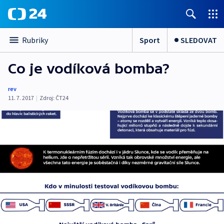
Sport
SLEDOVAT
Rubriky
Co je vodíková bomba?
rev
11. 7. 2017
|
Zdroj:
ČT24