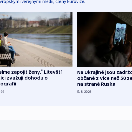
vropskými veřejnými médii, členy Eurovize.
íme zapojit ženy.“ Litevští
Na Ukrajině jsou zadrž
tici zvažují dohodu o
občané z více než 50 ze
ografii
na straně Ruska
026
5. 8. 2026