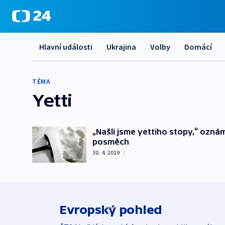
Hlavní události
Ukrajina
Volby
Domácí
TÉMA
Yetti
„Našli jsme yettiho stopy,“ oznámil
posměch
30. 4. 2019
|
Evropský pohled