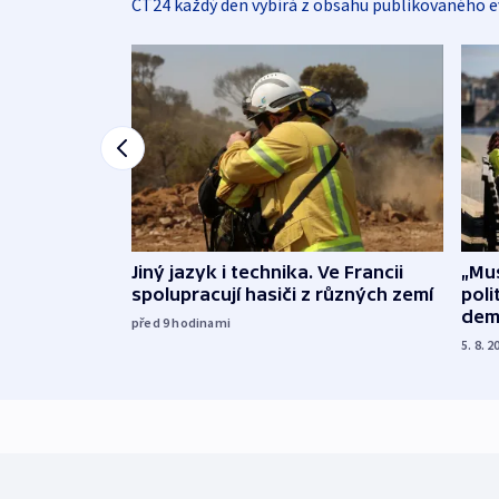
ČT24 každý den vybírá z obsahu publikovaného e
Jiný jazyk i technika. Ve Francii
„Mus
spolupracují hasiči z různých zemí
poli
dem
před 9
hodinami
5. 8. 2