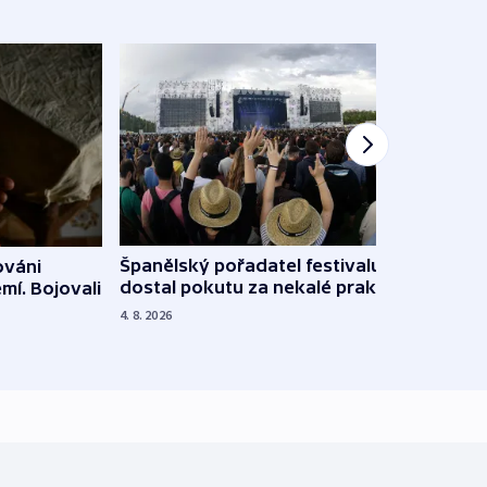
Španělský pořadatel festivalu
ováni
Lesn
dostal pokutu za nekalé praktiky
mí. Bojovali
dopa
zdrav
4. 8. 2026
4. 8. 20