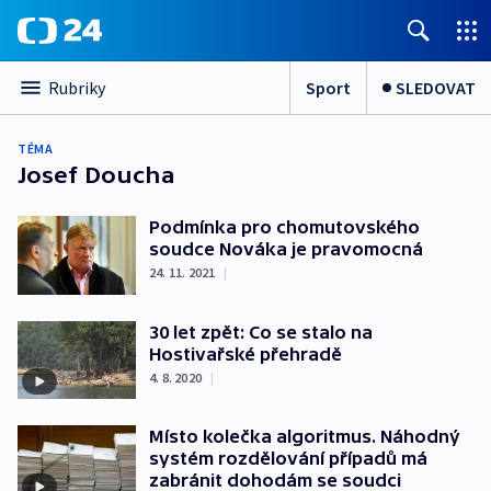
Sport
SLEDOVAT
Rubriky
TÉMA
Josef Doucha
Podmínka pro chomutovského
soudce Nováka je pravomocná
24. 11. 2021
|
30 let zpět: Co se stalo na
Hostivařské přehradě
4. 8. 2020
|
Místo kolečka algoritmus. Náhodný
systém rozdělování případů má
zabránit dohodám se soudci