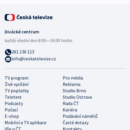
Divácké centrum
každý všední den:
8:00—16:00 hodin
261 136 113
info@ceskatelevize.cz
TV program
Pro média
Živé vysílání
Reklama
TV poplatky
Studio Brno
Teletext
Studio Ostrava
Podcasty
Rada ČT
Počasí
Kariéra
E-shop
Podávání námětů
Mobilní a TV aplikace
Časté dotazy
Vše o ČT
Kontakty