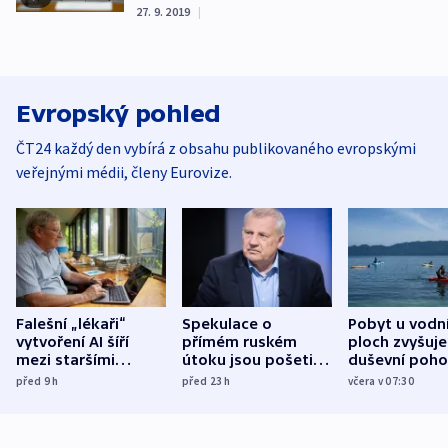
27. 9. 2019
|
Evropský pohled
ČT24 každý den vybírá z obsahu publikovaného evropskými
veřejnými médii, členy Eurovize.
Falešní „lékaři“
Spekulace o
Pobyt u vodn
vytvoření AI šíří
přímém ruském
ploch zvyšuje
mezi staršími
útoku jsou pošetilé,
duševní poho
Poláky nebezpečné
míní estonský
ukázala
před 9
h
před 23
h
včera v 07:30
zdravotní rady
bezpečnostní
mezinárodní 
expert